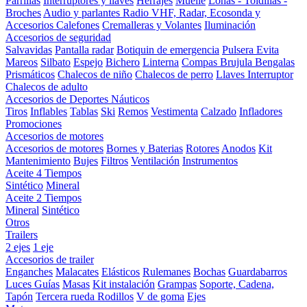
Parrillas
Interruptores y llaves
Herrajes
Muelle
Lonas - Toldillas -
Broches
Audio y parlantes
Radio VHF, Radar, Ecosonda y
Accesorios
Calefones
Cremalleras y Volantes
Iluminación
Accesorios de seguridad
Salvavidas
Pantalla radar
Botiquin de emergencia
Pulsera Evita
Mareos
Silbato
Espejo
Bichero
Linterna
Compas Brujula
Bengalas
Prismáticos
Chalecos de niño
Chalecos de perro
Llaves Interruptor
Chalecos de adulto
Accesorios de Deportes Náuticos
Tiros
Inflables
Tablas
Ski
Remos
Vestimenta
Calzado
Infladores
Promociones
Accesorios de motores
Accesorios de motores
Bornes y Baterias
Rotores
Anodos
Kit
Mantenimiento
Bujes
Filtros
Ventilación
Instrumentos
Aceite 4 Tiempos
Sintético
Mineral
Aceite 2 Tiempos
Mineral
Sintético
Otros
Trailers
2 ejes
1 eje
Accesorios de trailer
Enganches
Malacates
Elásticos
Rulemanes
Bochas
Guardabarros
Luces
Guías
Masas
Kit instalación
Grampas
Soporte, Cadena,
Tapón
Tercera rueda
Rodillos
V de goma
Ejes