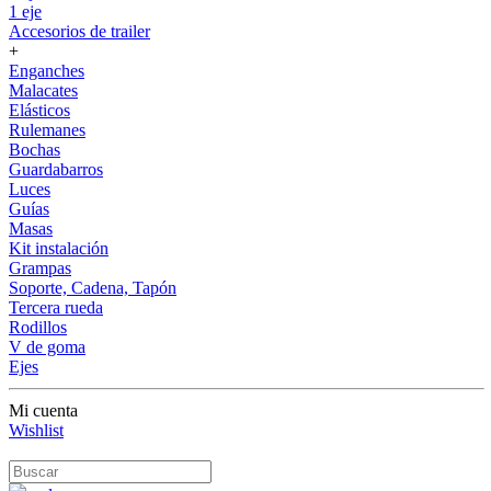
1 eje
Accesorios de trailer
+
Enganches
Malacates
Elásticos
Rulemanes
Bochas
Guardabarros
Luces
Guías
Masas
Kit instalación
Grampas
Soporte, Cadena, Tapón
Tercera rueda
Rodillos
V de goma
Ejes
Mi cuenta
Wishlist