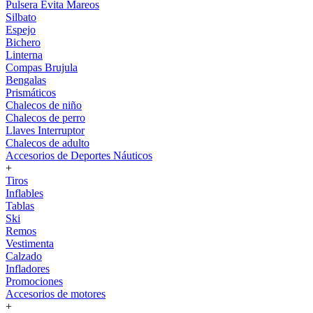
Pulsera Evita Mareos
Silbato
Espejo
Bichero
Linterna
Compas Brujula
Bengalas
Prismáticos
Chalecos de niño
Chalecos de perro
Llaves Interruptor
Chalecos de adulto
Accesorios de Deportes Náuticos
+
Tiros
Inflables
Tablas
Ski
Remos
Vestimenta
Calzado
Infladores
Promociones
Accesorios de motores
+