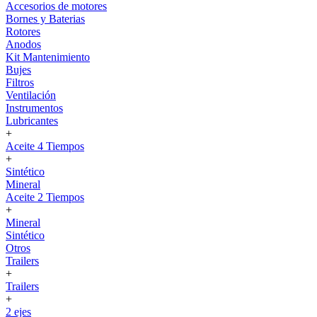
Accesorios de motores
Bornes y Baterias
Rotores
Anodos
Kit Mantenimiento
Bujes
Filtros
Ventilación
Instrumentos
Lubricantes
+
Aceite 4 Tiempos
+
Sintético
Mineral
Aceite 2 Tiempos
+
Mineral
Sintético
Otros
Trailers
+
Trailers
+
2 ejes