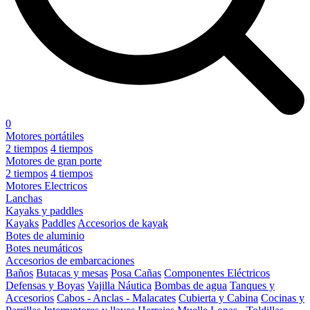
0
Motores portátiles
2 tiempos
4 tiempos
Motores de gran porte
2 tiempos
4 tiempos
Motores Electricos
Lanchas
Kayaks y paddles
Kayaks
Paddles
Accesorios de kayak
Botes de aluminio
Botes neumáticos
Accesorios de embarcaciones
Baños
Butacas y mesas
Posa Cañas
Componentes Eléctricos
Defensas y Boyas
Vajilla Náutica
Bombas de agua
Tanques y
Accesorios
Cabos - Anclas - Malacates
Cubierta y Cabina
Cocinas y