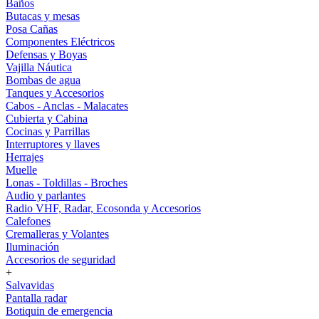
Baños
Butacas y mesas
Posa Cañas
Componentes Eléctricos
Defensas y Boyas
Vajilla Náutica
Bombas de agua
Tanques y Accesorios
Cabos - Anclas - Malacates
Cubierta y Cabina
Cocinas y Parrillas
Interruptores y llaves
Herrajes
Muelle
Lonas - Toldillas - Broches
Audio y parlantes
Radio VHF, Radar, Ecosonda y Accesorios
Calefones
Cremalleras y Volantes
Iluminación
Accesorios de seguridad
+
Salvavidas
Pantalla radar
Botiquin de emergencia