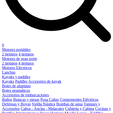
0
Motores portátiles
2 tiempos
4 tiempos
Motores de gran porte
2 tiempos
4 tiempos
Motores Electricos
Lanchas
Kayaks y paddles
Kayaks
Paddles
Accesorios de kayak
Botes de aluminio
Botes neumáticos
Accesorios de embarcaciones
Baños
Butacas y mesas
Posa Cañas
Componentes Eléctricos
Defensas y Boyas
Vajilla Náutica
Bombas de agua
Tanques y
Accesorios
Cabos - Anclas - Malacates
Cubierta y Cabina
Cocinas y