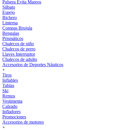
Pulsera Evita Mareos
Silbato
Espejo
Bichero
Linterna
Compas Brujula
Bengalas
Prismáticos
Chalecos de niño
Chalecos de perro
Llaves Interruptor
Chalecos de adulto
Accesorios de Deportes Náuticos
+
Tiros
Inflables
Tablas
Ski
Remos
Vestimenta
Calzado
Infladores
Promociones
Accesorios de motores
+