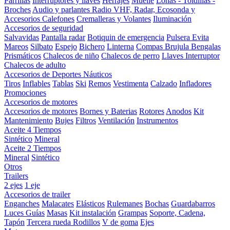
Parrillas
Interruptores y llaves
Herrajes
Muelle
Lonas - Toldillas -
Broches
Audio y parlantes
Radio VHF, Radar, Ecosonda y
Accesorios
Calefones
Cremalleras y Volantes
Iluminación
Accesorios de seguridad
Salvavidas
Pantalla radar
Botiquin de emergencia
Pulsera Evita
Mareos
Silbato
Espejo
Bichero
Linterna
Compas Brujula
Bengalas
Prismáticos
Chalecos de niño
Chalecos de perro
Llaves Interruptor
Chalecos de adulto
Accesorios de Deportes Náuticos
Tiros
Inflables
Tablas
Ski
Remos
Vestimenta
Calzado
Infladores
Promociones
Accesorios de motores
Accesorios de motores
Bornes y Baterias
Rotores
Anodos
Kit
Mantenimiento
Bujes
Filtros
Ventilación
Instrumentos
Aceite 4 Tiempos
Sintético
Mineral
Aceite 2 Tiempos
Mineral
Sintético
Otros
Trailers
2 ejes
1 eje
Accesorios de trailer
Enganches
Malacates
Elásticos
Rulemanes
Bochas
Guardabarros
Luces
Guías
Masas
Kit instalación
Grampas
Soporte, Cadena,
Tapón
Tercera rueda
Rodillos
V de goma
Ejes