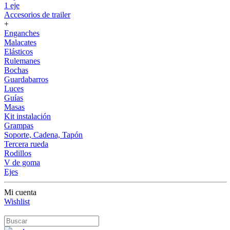
1 eje
Accesorios de trailer
+
Enganches
Malacates
Elásticos
Rulemanes
Bochas
Guardabarros
Luces
Guías
Masas
Kit instalación
Grampas
Soporte, Cadena, Tapón
Tercera rueda
Rodillos
V de goma
Ejes
Mi cuenta
Wishlist