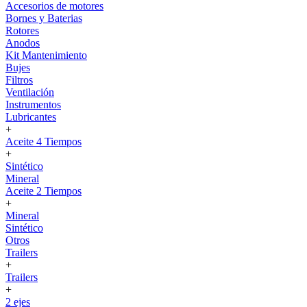
Accesorios de motores
Bornes y Baterias
Rotores
Anodos
Kit Mantenimiento
Bujes
Filtros
Ventilación
Instrumentos
Lubricantes
+
Aceite 4 Tiempos
+
Sintético
Mineral
Aceite 2 Tiempos
+
Mineral
Sintético
Otros
Trailers
+
Trailers
+
2 ejes