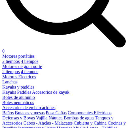
0
Motores portátiles
2 tiempos
4 tiempos
Motores de gran porte
2 tiempos
4 tiempos
Motores Electricos
Lanchas
Kayaks y paddles
Kayaks
Paddles
Accesorios de kayak
Botes de aluminio
Botes neumáticos
Accesorios de embarcaciones
Baños
Butacas y mesas
Posa Cañas
Componentes Eléctricos
Defensas y Boyas
Vajilla Náutica
Bombas de agua
Tanques y
Accesorios
Cabos - Anclas - Malacates
Cubierta y Cabina
Cocinas y