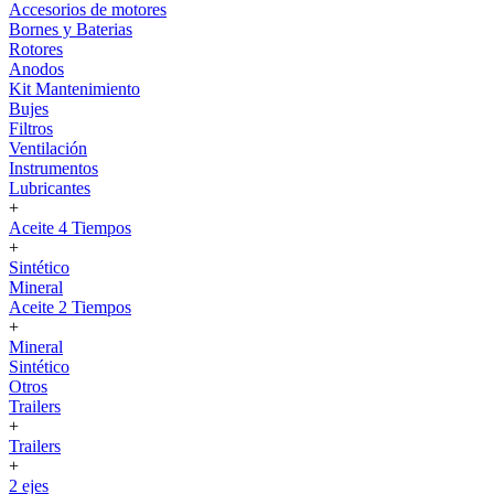
Accesorios de motores
Bornes y Baterias
Rotores
Anodos
Kit Mantenimiento
Bujes
Filtros
Ventilación
Instrumentos
Lubricantes
+
Aceite 4 Tiempos
+
Sintético
Mineral
Aceite 2 Tiempos
+
Mineral
Sintético
Otros
Trailers
+
Trailers
+
2 ejes