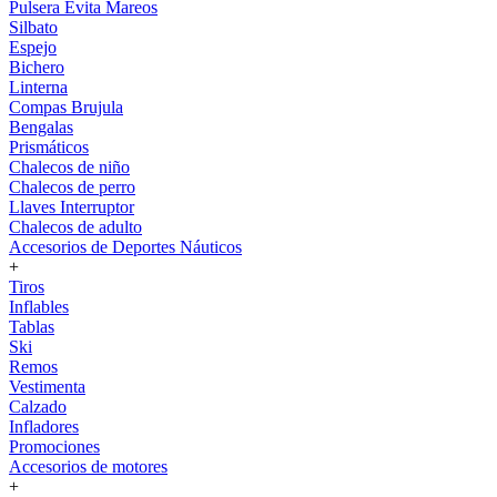
Pulsera Evita Mareos
Silbato
Espejo
Bichero
Linterna
Compas Brujula
Bengalas
Prismáticos
Chalecos de niño
Chalecos de perro
Llaves Interruptor
Chalecos de adulto
Accesorios de Deportes Náuticos
+
Tiros
Inflables
Tablas
Ski
Remos
Vestimenta
Calzado
Infladores
Promociones
Accesorios de motores
+