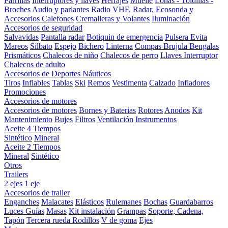
Parrillas
Interruptores y llaves
Herrajes
Muelle
Lonas - Toldillas -
Broches
Audio y parlantes
Radio VHF, Radar, Ecosonda y
Accesorios
Calefones
Cremalleras y Volantes
Iluminación
Accesorios de seguridad
Salvavidas
Pantalla radar
Botiquin de emergencia
Pulsera Evita
Mareos
Silbato
Espejo
Bichero
Linterna
Compas Brujula
Bengalas
Prismáticos
Chalecos de niño
Chalecos de perro
Llaves Interruptor
Chalecos de adulto
Accesorios de Deportes Náuticos
Tiros
Inflables
Tablas
Ski
Remos
Vestimenta
Calzado
Infladores
Promociones
Accesorios de motores
Accesorios de motores
Bornes y Baterias
Rotores
Anodos
Kit
Mantenimiento
Bujes
Filtros
Ventilación
Instrumentos
Aceite 4 Tiempos
Sintético
Mineral
Aceite 2 Tiempos
Mineral
Sintético
Otros
Trailers
2 ejes
1 eje
Accesorios de trailer
Enganches
Malacates
Elásticos
Rulemanes
Bochas
Guardabarros
Luces
Guías
Masas
Kit instalación
Grampas
Soporte, Cadena,
Tapón
Tercera rueda
Rodillos
V de goma
Ejes