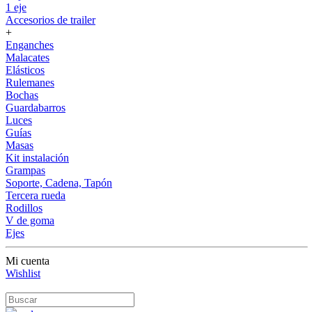
1 eje
Accesorios de trailer
+
Enganches
Malacates
Elásticos
Rulemanes
Bochas
Guardabarros
Luces
Guías
Masas
Kit instalación
Grampas
Soporte, Cadena, Tapón
Tercera rueda
Rodillos
V de goma
Ejes
Mi cuenta
Wishlist