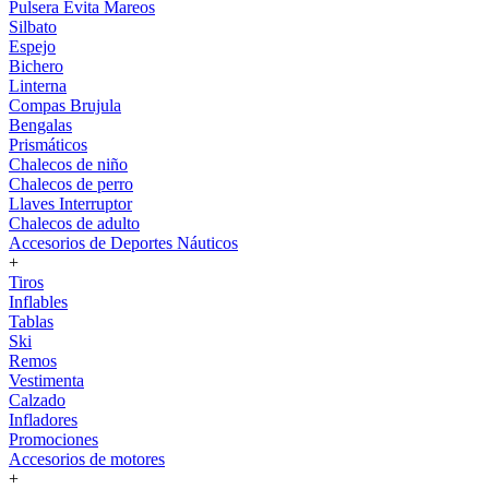
Pulsera Evita Mareos
Silbato
Espejo
Bichero
Linterna
Compas Brujula
Bengalas
Prismáticos
Chalecos de niño
Chalecos de perro
Llaves Interruptor
Chalecos de adulto
Accesorios de Deportes Náuticos
+
Tiros
Inflables
Tablas
Ski
Remos
Vestimenta
Calzado
Infladores
Promociones
Accesorios de motores
+