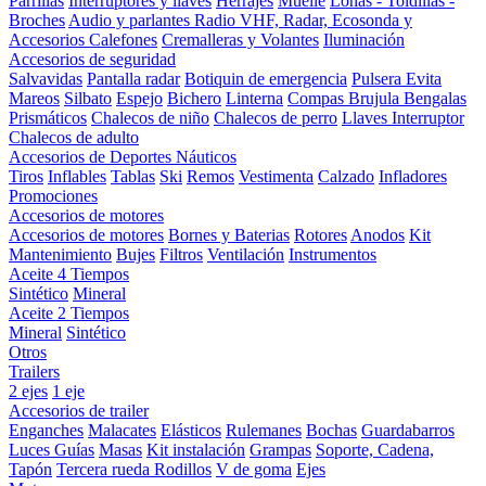
Parrillas
Interruptores y llaves
Herrajes
Muelle
Lonas - Toldillas -
Broches
Audio y parlantes
Radio VHF, Radar, Ecosonda y
Accesorios
Calefones
Cremalleras y Volantes
Iluminación
Accesorios de seguridad
Salvavidas
Pantalla radar
Botiquin de emergencia
Pulsera Evita
Mareos
Silbato
Espejo
Bichero
Linterna
Compas Brujula
Bengalas
Prismáticos
Chalecos de niño
Chalecos de perro
Llaves Interruptor
Chalecos de adulto
Accesorios de Deportes Náuticos
Tiros
Inflables
Tablas
Ski
Remos
Vestimenta
Calzado
Infladores
Promociones
Accesorios de motores
Accesorios de motores
Bornes y Baterias
Rotores
Anodos
Kit
Mantenimiento
Bujes
Filtros
Ventilación
Instrumentos
Aceite 4 Tiempos
Sintético
Mineral
Aceite 2 Tiempos
Mineral
Sintético
Otros
Trailers
2 ejes
1 eje
Accesorios de trailer
Enganches
Malacates
Elásticos
Rulemanes
Bochas
Guardabarros
Luces
Guías
Masas
Kit instalación
Grampas
Soporte, Cadena,
Tapón
Tercera rueda
Rodillos
V de goma
Ejes