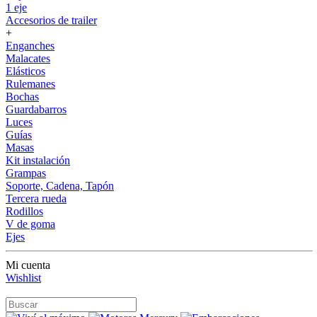
1 eje
Accesorios de trailer
+
Enganches
Malacates
Elásticos
Rulemanes
Bochas
Guardabarros
Luces
Guías
Masas
Kit instalación
Grampas
Soporte, Cadena, Tapón
Tercera rueda
Rodillos
V de goma
Ejes
Mi cuenta
Wishlist