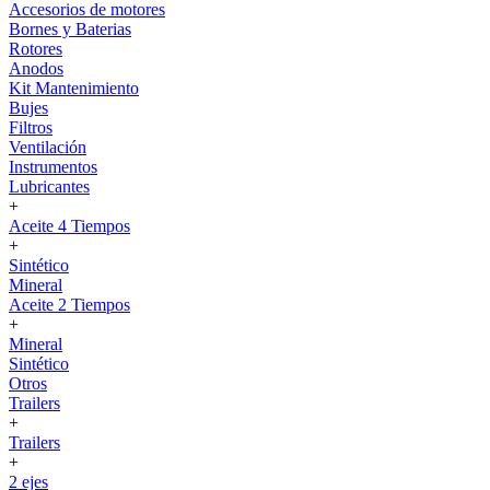
Accesorios de motores
Bornes y Baterias
Rotores
Anodos
Kit Mantenimiento
Bujes
Filtros
Ventilación
Instrumentos
Lubricantes
+
Aceite 4 Tiempos
+
Sintético
Mineral
Aceite 2 Tiempos
+
Mineral
Sintético
Otros
Trailers
+
Trailers
+
2 ejes