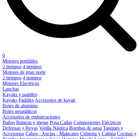
0
Motores portátiles
2 tiempos
4 tiempos
Motores de gran porte
2 tiempos
4 tiempos
Motores Electricos
Lanchas
Kayaks y paddles
Kayaks
Paddles
Accesorios de kayak
Botes de aluminio
Botes neumáticos
Accesorios de embarcaciones
Baños
Butacas y mesas
Posa Cañas
Componentes Eléctricos
Defensas y Boyas
Vajilla Náutica
Bombas de agua
Tanques y
Accesorios
Cabos - Anclas - Malacates
Cubierta y Cabina
Cocinas y