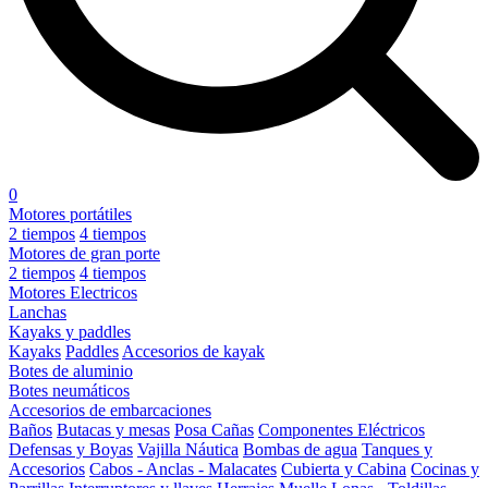
0
Motores portátiles
2 tiempos
4 tiempos
Motores de gran porte
2 tiempos
4 tiempos
Motores Electricos
Lanchas
Kayaks y paddles
Kayaks
Paddles
Accesorios de kayak
Botes de aluminio
Botes neumáticos
Accesorios de embarcaciones
Baños
Butacas y mesas
Posa Cañas
Componentes Eléctricos
Defensas y Boyas
Vajilla Náutica
Bombas de agua
Tanques y
Accesorios
Cabos - Anclas - Malacates
Cubierta y Cabina
Cocinas y