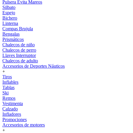
Pulsera Evita Mareos
Silbato
Espejo
Bichero
Linterna
Compas Brujula
Bengalas
Prismáticos
Chalecos de niño
Chalecos de perro
Llaves Interruptor
Chalecos de adulto
Accesorios de Deportes Náuticos
+
Tiros
Inflables
Tablas
Ski
Remos
Vestimenta
Calzado
Infladores
Promociones
Accesorios de motores
+