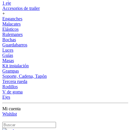
1 eje
Accesorios de trailer
+
Enganches
Malacates
Elásticos
Rulemanes
Bochas
Guardabarros
Luces
Guías
Masas
Kit instalación
Grampas
Soporte, Cadena, Tapón
Tercera rueda
Rodillos
V de goma
Ejes
Mi cuenta
Wishlist