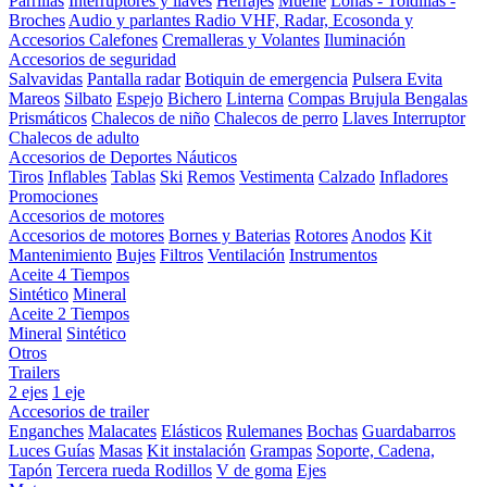
Parrillas
Interruptores y llaves
Herrajes
Muelle
Lonas - Toldillas -
Broches
Audio y parlantes
Radio VHF, Radar, Ecosonda y
Accesorios
Calefones
Cremalleras y Volantes
Iluminación
Accesorios de seguridad
Salvavidas
Pantalla radar
Botiquin de emergencia
Pulsera Evita
Mareos
Silbato
Espejo
Bichero
Linterna
Compas Brujula
Bengalas
Prismáticos
Chalecos de niño
Chalecos de perro
Llaves Interruptor
Chalecos de adulto
Accesorios de Deportes Náuticos
Tiros
Inflables
Tablas
Ski
Remos
Vestimenta
Calzado
Infladores
Promociones
Accesorios de motores
Accesorios de motores
Bornes y Baterias
Rotores
Anodos
Kit
Mantenimiento
Bujes
Filtros
Ventilación
Instrumentos
Aceite 4 Tiempos
Sintético
Mineral
Aceite 2 Tiempos
Mineral
Sintético
Otros
Trailers
2 ejes
1 eje
Accesorios de trailer
Enganches
Malacates
Elásticos
Rulemanes
Bochas
Guardabarros
Luces
Guías
Masas
Kit instalación
Grampas
Soporte, Cadena,
Tapón
Tercera rueda
Rodillos
V de goma
Ejes