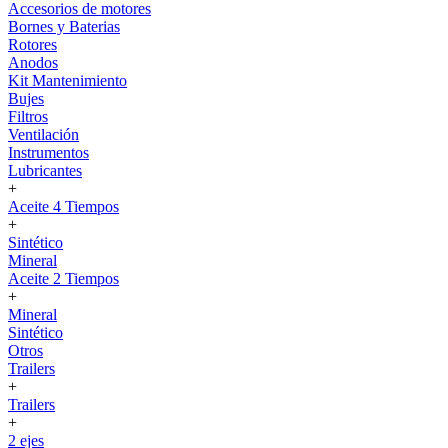
Accesorios de motores
Bornes y Baterias
Rotores
Anodos
Kit Mantenimiento
Bujes
Filtros
Ventilación
Instrumentos
Lubricantes
+
Aceite 4 Tiempos
+
Sintético
Mineral
Aceite 2 Tiempos
+
Mineral
Sintético
Otros
Trailers
+
Trailers
+
2 ejes