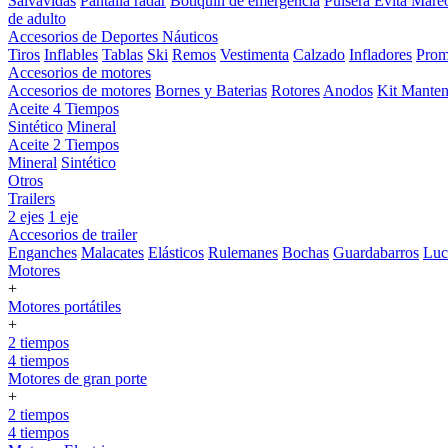
Salvavidas
Pantalla radar
Botiquin de emergencia
Pulsera Evita Mare
de adulto
Accesorios de Deportes Náuticos
Tiros
Inflables
Tablas
Ski
Remos
Vestimenta
Calzado
Infladores
Prom
Accesorios de motores
Accesorios de motores
Bornes y Baterias
Rotores
Anodos
Kit Manten
Aceite 4 Tiempos
Sintético
Mineral
Aceite 2 Tiempos
Mineral
Sintético
Otros
Trailers
2 ejes
1 eje
Accesorios de trailer
Enganches
Malacates
Elásticos
Rulemanes
Bochas
Guardabarros
Lu
Motores
+
Motores portátiles
+
2 tiempos
4 tiempos
Motores de gran porte
+
2 tiempos
4 tiempos