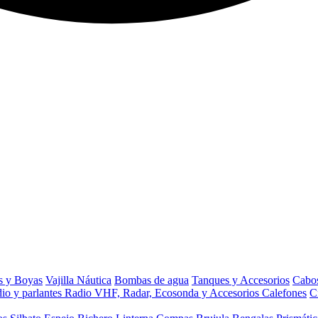
s y Boyas
Vajilla Náutica
Bombas de agua
Tanques y Accesorios
Cabos
io y parlantes
Radio VHF, Radar, Ecosonda y Accesorios
Calefones
C