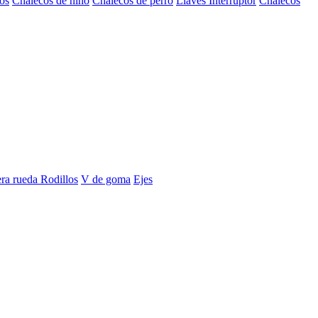
os
Chalecos de niño
Chalecos de perro
Llaves Interruptor
Chalecos
era rueda
Rodillos
V de goma
Ejes