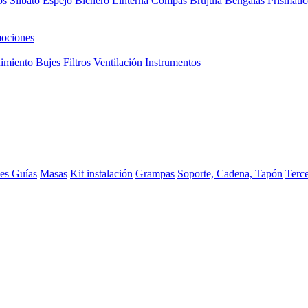
os
Silbato
Espejo
Bichero
Linterna
Compas Brujula
Bengalas
Prismátic
ociones
imiento
Bujes
Filtros
Ventilación
Instrumentos
ces
Guías
Masas
Kit instalación
Grampas
Soporte, Cadena, Tapón
Terc