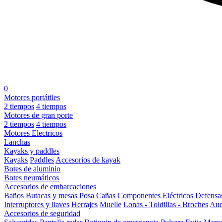
0
Motores portátiles
2 tiempos
4 tiempos
Motores de gran porte
2 tiempos
4 tiempos
Motores Electricos
Lanchas
Kayaks y paddles
Kayaks
Paddles
Accesorios de kayak
Botes de aluminio
Botes neumáticos
Accesorios de embarcaciones
Baños
Butacas y mesas
Posa Cañas
Componentes Eléctricos
Defensa
Interruptores y llaves
Herrajes
Muelle
Lonas - Toldillas - Broches
Aud
Accesorios de seguridad