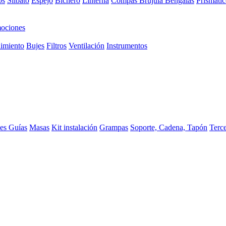
os
Silbato
Espejo
Bichero
Linterna
Compas Brujula
Bengalas
Prismátic
ociones
imiento
Bujes
Filtros
Ventilación
Instrumentos
ces
Guías
Masas
Kit instalación
Grampas
Soporte, Cadena, Tapón
Terc