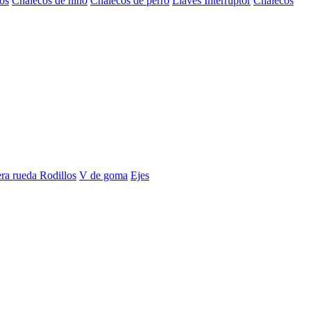
os
Chalecos de niño
Chalecos de perro
Llaves Interruptor
Chalecos
era rueda
Rodillos
V de goma
Ejes