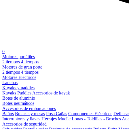
0
Motores portátiles
2 tiempos
4 tiempos
Motores de gran porte
2 tiempos
4 tiempos
Motores Electricos
Lanchas
Kayaks y paddles
Kayaks
Paddles
Accesorios de kayak
Botes de aluminio
Botes neumáticos
Accesorios de embarcaciones
Baños
Butacas y mesas
Posa Cañas
Componentes Eléctricos
Defensa
Interruptores y llaves
Herrajes
Muelle
Lonas - Toldillas - Broches
Aud
Accesorios de seguridad