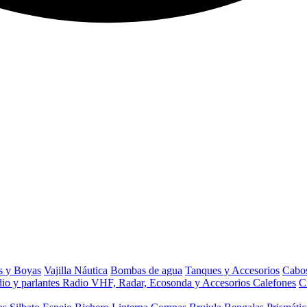
s y Boyas
Vajilla Náutica
Bombas de agua
Tanques y Accesorios
Cabos
io y parlantes
Radio VHF, Radar, Ecosonda y Accesorios
Calefones
C