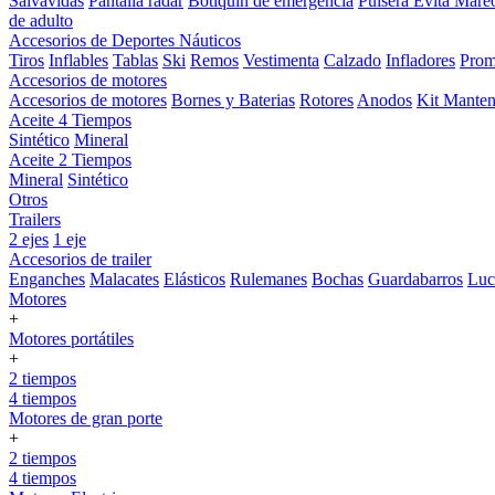
Salvavidas
Pantalla radar
Botiquin de emergencia
Pulsera Evita Mare
de adulto
Accesorios de Deportes Náuticos
Tiros
Inflables
Tablas
Ski
Remos
Vestimenta
Calzado
Infladores
Prom
Accesorios de motores
Accesorios de motores
Bornes y Baterias
Rotores
Anodos
Kit Manten
Aceite 4 Tiempos
Sintético
Mineral
Aceite 2 Tiempos
Mineral
Sintético
Otros
Trailers
2 ejes
1 eje
Accesorios de trailer
Enganches
Malacates
Elásticos
Rulemanes
Bochas
Guardabarros
Lu
Motores
+
Motores portátiles
+
2 tiempos
4 tiempos
Motores de gran porte
+
2 tiempos
4 tiempos