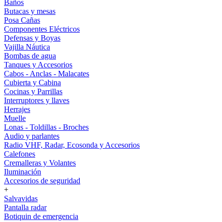
Baños
Butacas y mesas
Posa Cañas
Componentes Eléctricos
Defensas y Boyas
Vajilla Náutica
Bombas de agua
Tanques y Accesorios
Cabos - Anclas - Malacates
Cubierta y Cabina
Cocinas y Parrillas
Interruptores y llaves
Herrajes
Muelle
Lonas - Toldillas - Broches
Audio y parlantes
Radio VHF, Radar, Ecosonda y Accesorios
Calefones
Cremalleras y Volantes
Iluminación
Accesorios de seguridad
+
Salvavidas
Pantalla radar
Botiquin de emergencia