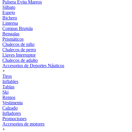
Pulsera Evita Mareos
Silbato
Espejo
Bichero
Linterna
Compas Brujula
Bengalas
Prismáticos
Chalecos de niño
Chalecos de perro
Llaves Interruptor
Chalecos de adulto
Accesorios de Deportes Náuticos
+
Tiros
Inflables
Tablas
Ski
Remos
Vestimenta
Calzado
Infladores
Promociones
Accesorios de motores
+