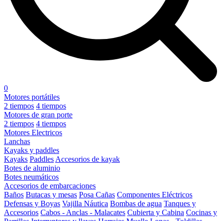
0
Motores portátiles
2 tiempos
4 tiempos
Motores de gran porte
2 tiempos
4 tiempos
Motores Electricos
Lanchas
Kayaks y paddles
Kayaks
Paddles
Accesorios de kayak
Botes de aluminio
Botes neumáticos
Accesorios de embarcaciones
Baños
Butacas y mesas
Posa Cañas
Componentes Eléctricos
Defensas y Boyas
Vajilla Náutica
Bombas de agua
Tanques y
Accesorios
Cabos - Anclas - Malacates
Cubierta y Cabina
Cocinas y