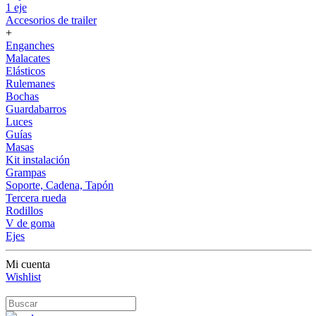
1 eje
Accesorios de trailer
+
Enganches
Malacates
Elásticos
Rulemanes
Bochas
Guardabarros
Luces
Guías
Masas
Kit instalación
Grampas
Soporte, Cadena, Tapón
Tercera rueda
Rodillos
V de goma
Ejes
Mi cuenta
Wishlist