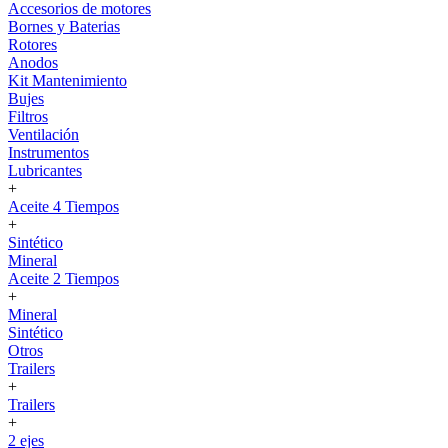
Accesorios de motores
Bornes y Baterias
Rotores
Anodos
Kit Mantenimiento
Bujes
Filtros
Ventilación
Instrumentos
Lubricantes
+
Aceite 4 Tiempos
+
Sintético
Mineral
Aceite 2 Tiempos
+
Mineral
Sintético
Otros
Trailers
+
Trailers
+
2 ejes