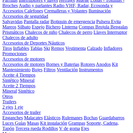
Parrillas
Interruptores y llaves
Herrajes
Muelle
Lonas - Toldillas -
Broches
Audio y parlantes
Radio VHF, Radar, Ecosonda y
Accesorios
Calefones
Cremalleras y Volantes
Iluminación
Accesorios de seguridad
Salvavidas
Pantalla radar
Botiquin de emergencia
Pulsera Evita
Mareos
Silbato
Espejo
Bichero
Linterna
Compas Brujula
Bengalas
Prismáticos
Chalecos de niño
Chalecos de perro
Llaves Interruptor
Chalecos de adulto
Accesorios de Deportes Náuticos
Tiros
Inflables
Tablas
Ski
Remos
Vestimenta
Calzado
Infladores
Promociones
Accesorios de motores
Accesorios de motores
Bornes y Baterias
Rotores
Anodos
Kit
Mantenimiento
Bujes
Filtros
Ventilación
Instrumentos
Aceite 4 Tiempos
Sintético
Mineral
Aceite 2 Tiempos
Mineral
Sintético
Otros
Trailers
2 ejes
1 eje
Accesorios de trailer
Enganches
Malacates
Elásticos
Rulemanes
Bochas
Guardabarros
Luces
Guías
Masas
Kit instalación
Grampas
Soporte, Cadena,
Tapón
Tercera rueda
Rodillos
V de goma
Ejes