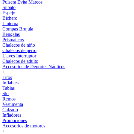
Pulsera Evita Mareos
Silbato
Espejo
Bichero
Linterna
Compas Brujula
Bengalas
Prismáticos
Chalecos de niño
Chalecos de perro
Llaves Interruptor
Chalecos de adulto
Accesorios de Deportes Náuticos
+
Tiros
Inflables
Tablas
Ski
Remos
Vestimenta
Calzado
Infladores
Promociones
Accesorios de motores
+