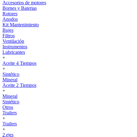
Accesorios de motores
Bornes y Baterias
Rotores
Anodos
Kit Mantenimiento
Bujes
Filtros
Ventilación
Instrumentos
Lubricantes
+
Aceite 4 Tiempos
+
Sintético
Mineral
Aceite 2 Tiempos
+
Mineral
Sintético
Otros
Trailers
+
Trailers
+
2 ejes