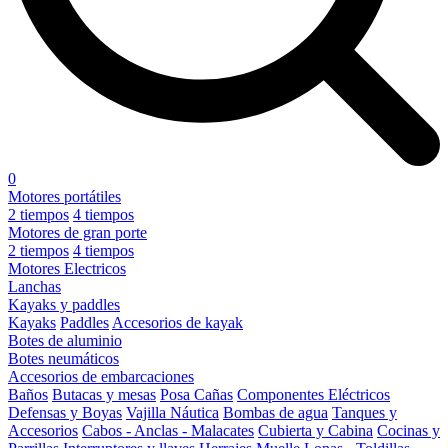
0
Motores portátiles
2 tiempos
4 tiempos
Motores de gran porte
2 tiempos
4 tiempos
Motores Electricos
Lanchas
Kayaks y paddles
Kayaks
Paddles
Accesorios de kayak
Botes de aluminio
Botes neumáticos
Accesorios de embarcaciones
Baños
Butacas y mesas
Posa Cañas
Componentes Eléctricos
Defensas y Boyas
Vajilla Náutica
Bombas de agua
Tanques y
Accesorios
Cabos - Anclas - Malacates
Cubierta y Cabina
Cocinas y