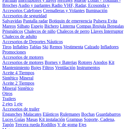
Parrillas
Interruptores y llaves
Herrajes
Muelle
Lonas - Toldillas -
Broches
Audio y parlantes
Radio VHF, Radar, Ecosonda y
Accesorios
Calefones
Cremalleras y Volantes
Iluminación
Accesorios de seguridad
Salvavidas
Pantalla radar
Botiquin de emergencia
Pulsera Evita
Mareos
Silbato
Espejo
Bichero
Linterna
Compas Brujula
Bengalas
Prismáticos
Chalecos de niño
Chalecos de perro
Llaves Interruptor
Chalecos de adulto
Accesorios de Deportes Náuticos
Tiros
Inflables
Tablas
Ski
Remos
Vestimenta
Calzado
Infladores
Promociones
Accesorios de motores
Accesorios de motores
Bornes y Baterias
Rotores
Anodos
Kit
Mantenimiento
Bujes
Filtros
Ventilación
Instrumentos
Aceite 4 Tiempos
Sintético
Mineral
Aceite 2 Tiempos
Mineral
Sintético
Otros
Trailers
2 ejes
1 eje
Accesorios de trailer
Enganches
Malacates
Elásticos
Rulemanes
Bochas
Guardabarros
Luces
Guías
Masas
Kit instalación
Grampas
Soporte, Cadena,
Tapón
Tercera rueda
Rodillos
V de goma
Ejes