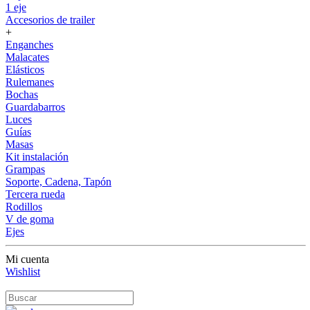
1 eje
Accesorios de trailer
+
Enganches
Malacates
Elásticos
Rulemanes
Bochas
Guardabarros
Luces
Guías
Masas
Kit instalación
Grampas
Soporte, Cadena, Tapón
Tercera rueda
Rodillos
V de goma
Ejes
Mi cuenta
Wishlist