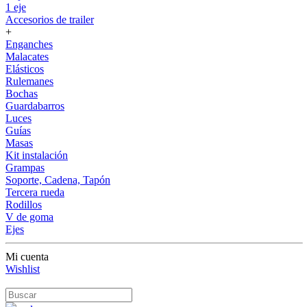
1 eje
Accesorios de trailer
+
Enganches
Malacates
Elásticos
Rulemanes
Bochas
Guardabarros
Luces
Guías
Masas
Kit instalación
Grampas
Soporte, Cadena, Tapón
Tercera rueda
Rodillos
V de goma
Ejes
Mi cuenta
Wishlist