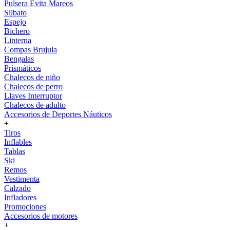
Pulsera Evita Mareos
Silbato
Espejo
Bichero
Linterna
Compas Brujula
Bengalas
Prismáticos
Chalecos de niño
Chalecos de perro
Llaves Interruptor
Chalecos de adulto
Accesorios de Deportes Náuticos
+
Tiros
Inflables
Tablas
Ski
Remos
Vestimenta
Calzado
Infladores
Promociones
Accesorios de motores
+