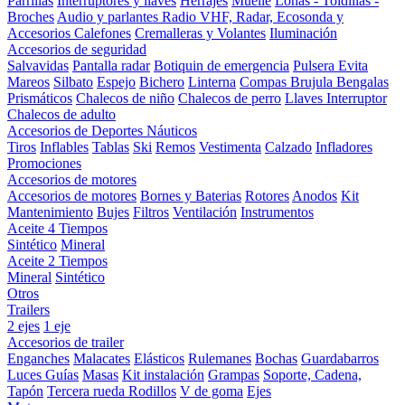
Parrillas
Interruptores y llaves
Herrajes
Muelle
Lonas - Toldillas -
Broches
Audio y parlantes
Radio VHF, Radar, Ecosonda y
Accesorios
Calefones
Cremalleras y Volantes
Iluminación
Accesorios de seguridad
Salvavidas
Pantalla radar
Botiquin de emergencia
Pulsera Evita
Mareos
Silbato
Espejo
Bichero
Linterna
Compas Brujula
Bengalas
Prismáticos
Chalecos de niño
Chalecos de perro
Llaves Interruptor
Chalecos de adulto
Accesorios de Deportes Náuticos
Tiros
Inflables
Tablas
Ski
Remos
Vestimenta
Calzado
Infladores
Promociones
Accesorios de motores
Accesorios de motores
Bornes y Baterias
Rotores
Anodos
Kit
Mantenimiento
Bujes
Filtros
Ventilación
Instrumentos
Aceite 4 Tiempos
Sintético
Mineral
Aceite 2 Tiempos
Mineral
Sintético
Otros
Trailers
2 ejes
1 eje
Accesorios de trailer
Enganches
Malacates
Elásticos
Rulemanes
Bochas
Guardabarros
Luces
Guías
Masas
Kit instalación
Grampas
Soporte, Cadena,
Tapón
Tercera rueda
Rodillos
V de goma
Ejes