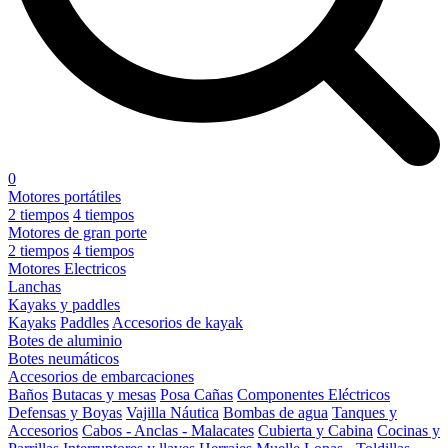
0
Motores portátiles
2 tiempos
4 tiempos
Motores de gran porte
2 tiempos
4 tiempos
Motores Electricos
Lanchas
Kayaks y paddles
Kayaks
Paddles
Accesorios de kayak
Botes de aluminio
Botes neumáticos
Accesorios de embarcaciones
Baños
Butacas y mesas
Posa Cañas
Componentes Eléctricos
Defensas y Boyas
Vajilla Náutica
Bombas de agua
Tanques y
Accesorios
Cabos - Anclas - Malacates
Cubierta y Cabina
Cocinas y