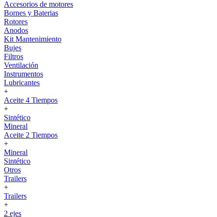
Accesorios de motores
Bornes y Baterias
Rotores
Anodos
Kit Mantenimiento
Bujes
Filtros
Ventilación
Instrumentos
Lubricantes
+
Aceite 4 Tiempos
+
Sintético
Mineral
Aceite 2 Tiempos
+
Mineral
Sintético
Otros
Trailers
+
Trailers
+
2 ejes