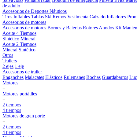
Salvavidas
Pantalla radar
Botiquin de emergencia
Pulsera Evita Mare
de adulto
Accesorios de Deportes Náuticos
Tiros
Inflables
Tablas
Ski
Remos
Vestimenta
Calzado
Infladores
Prom
Accesorios de motores
Accesorios de motores
Bornes y Baterias
Rotores
Anodos
Kit Manten
Aceite 4 Tiempos
Sintético
Mineral
Aceite 2 Tiempos
Mineral
Sintético
Otros
Trailers
2 ejes
1 eje
Accesorios de trailer
Enganches
Malacates
Elásticos
Rulemanes
Bochas
Guardabarros
Lu
Motores
+
Motores portátiles
+
2 tiempos
4 tiempos
Motores de gran porte
+
2 tiempos
4 tiempos