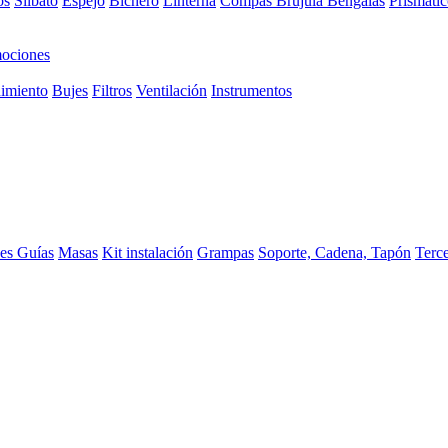
os
Silbato
Espejo
Bichero
Linterna
Compas Brujula
Bengalas
Prismátic
ociones
imiento
Bujes
Filtros
Ventilación
Instrumentos
ces
Guías
Masas
Kit instalación
Grampas
Soporte, Cadena, Tapón
Terc