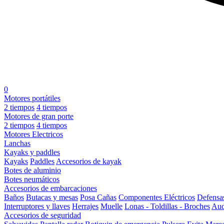
0
Motores portátiles
2 tiempos
4 tiempos
Motores de gran porte
2 tiempos
4 tiempos
Motores Electricos
Lanchas
Kayaks y paddles
Kayaks
Paddles
Accesorios de kayak
Botes de aluminio
Botes neumáticos
Accesorios de embarcaciones
Baños
Butacas y mesas
Posa Cañas
Componentes Eléctricos
Defensa
Interruptores y llaves
Herrajes
Muelle
Lonas - Toldillas - Broches
Aud
Accesorios de seguridad