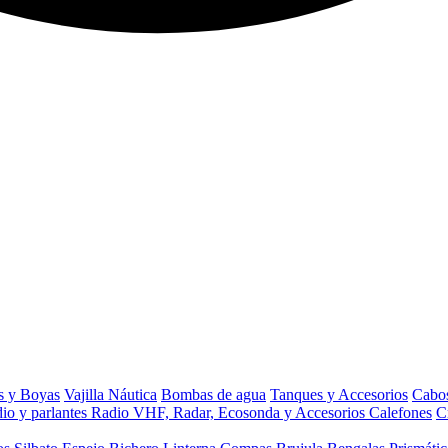
s y Boyas
Vajilla Náutica
Bombas de agua
Tanques y Accesorios
Cabos
io y parlantes
Radio VHF, Radar, Ecosonda y Accesorios
Calefones
C