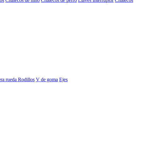
os
Chalecos de niño
Chalecos de perro
Llaves Interruptor
Chalecos
era rueda
Rodillos
V de goma
Ejes