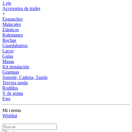
1 eje
Accesorios de trailer
+
Enganches
Malacates
Elásticos
Rulemanes
Bochas
Guardabarros
Luces
Guías
Masas
Kit instalación
Grampas
Soporte, Cadena, Tapón
Tercera rueda
Rodillos
V de goma
Ejes
Mi cuenta
Wishlist