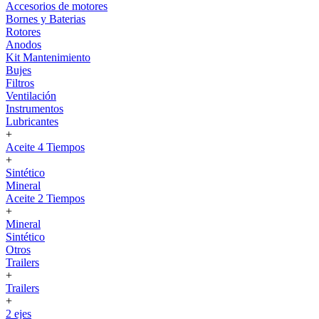
Accesorios de motores
Bornes y Baterias
Rotores
Anodos
Kit Mantenimiento
Bujes
Filtros
Ventilación
Instrumentos
Lubricantes
+
Aceite 4 Tiempos
+
Sintético
Mineral
Aceite 2 Tiempos
+
Mineral
Sintético
Otros
Trailers
+
Trailers
+
2 ejes