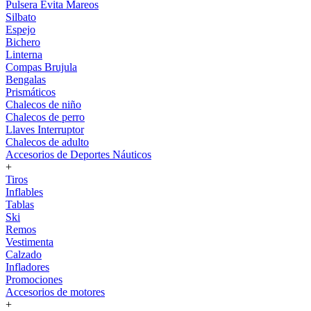
Pulsera Evita Mareos
Silbato
Espejo
Bichero
Linterna
Compas Brujula
Bengalas
Prismáticos
Chalecos de niño
Chalecos de perro
Llaves Interruptor
Chalecos de adulto
Accesorios de Deportes Náuticos
+
Tiros
Inflables
Tablas
Ski
Remos
Vestimenta
Calzado
Infladores
Promociones
Accesorios de motores
+