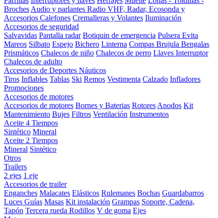
Parrillas
Interruptores y llaves
Herrajes
Muelle
Lonas - Toldillas -
Broches
Audio y parlantes
Radio VHF, Radar, Ecosonda y
Accesorios
Calefones
Cremalleras y Volantes
Iluminación
Accesorios de seguridad
Salvavidas
Pantalla radar
Botiquin de emergencia
Pulsera Evita
Mareos
Silbato
Espejo
Bichero
Linterna
Compas Brujula
Bengalas
Prismáticos
Chalecos de niño
Chalecos de perro
Llaves Interruptor
Chalecos de adulto
Accesorios de Deportes Náuticos
Tiros
Inflables
Tablas
Ski
Remos
Vestimenta
Calzado
Infladores
Promociones
Accesorios de motores
Accesorios de motores
Bornes y Baterias
Rotores
Anodos
Kit
Mantenimiento
Bujes
Filtros
Ventilación
Instrumentos
Aceite 4 Tiempos
Sintético
Mineral
Aceite 2 Tiempos
Mineral
Sintético
Otros
Trailers
2 ejes
1 eje
Accesorios de trailer
Enganches
Malacates
Elásticos
Rulemanes
Bochas
Guardabarros
Luces
Guías
Masas
Kit instalación
Grampas
Soporte, Cadena,
Tapón
Tercera rueda
Rodillos
V de goma
Ejes