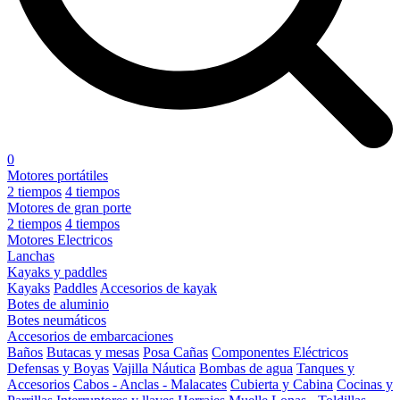
0
Motores portátiles
2 tiempos
4 tiempos
Motores de gran porte
2 tiempos
4 tiempos
Motores Electricos
Lanchas
Kayaks y paddles
Kayaks
Paddles
Accesorios de kayak
Botes de aluminio
Botes neumáticos
Accesorios de embarcaciones
Baños
Butacas y mesas
Posa Cañas
Componentes Eléctricos
Defensas y Boyas
Vajilla Náutica
Bombas de agua
Tanques y
Accesorios
Cabos - Anclas - Malacates
Cubierta y Cabina
Cocinas y