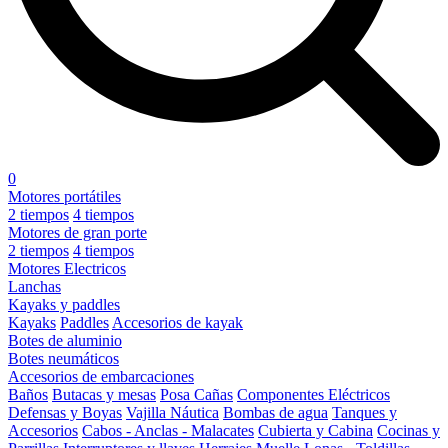
0
Motores portátiles
2 tiempos
4 tiempos
Motores de gran porte
2 tiempos
4 tiempos
Motores Electricos
Lanchas
Kayaks y paddles
Kayaks
Paddles
Accesorios de kayak
Botes de aluminio
Botes neumáticos
Accesorios de embarcaciones
Baños
Butacas y mesas
Posa Cañas
Componentes Eléctricos
Defensas y Boyas
Vajilla Náutica
Bombas de agua
Tanques y
Accesorios
Cabos - Anclas - Malacates
Cubierta y Cabina
Cocinas y