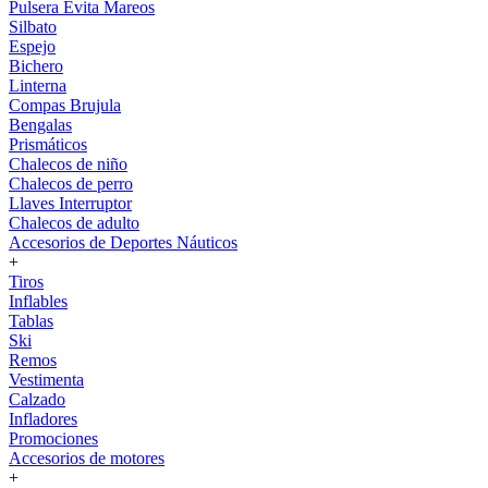
Pulsera Evita Mareos
Silbato
Espejo
Bichero
Linterna
Compas Brujula
Bengalas
Prismáticos
Chalecos de niño
Chalecos de perro
Llaves Interruptor
Chalecos de adulto
Accesorios de Deportes Náuticos
+
Tiros
Inflables
Tablas
Ski
Remos
Vestimenta
Calzado
Infladores
Promociones
Accesorios de motores
+