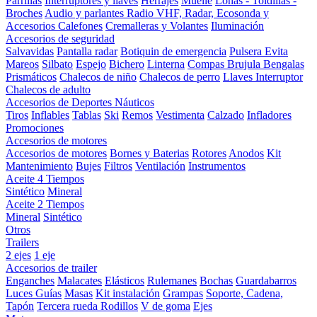
Parrillas
Interruptores y llaves
Herrajes
Muelle
Lonas - Toldillas -
Broches
Audio y parlantes
Radio VHF, Radar, Ecosonda y
Accesorios
Calefones
Cremalleras y Volantes
Iluminación
Accesorios de seguridad
Salvavidas
Pantalla radar
Botiquin de emergencia
Pulsera Evita
Mareos
Silbato
Espejo
Bichero
Linterna
Compas Brujula
Bengalas
Prismáticos
Chalecos de niño
Chalecos de perro
Llaves Interruptor
Chalecos de adulto
Accesorios de Deportes Náuticos
Tiros
Inflables
Tablas
Ski
Remos
Vestimenta
Calzado
Infladores
Promociones
Accesorios de motores
Accesorios de motores
Bornes y Baterias
Rotores
Anodos
Kit
Mantenimiento
Bujes
Filtros
Ventilación
Instrumentos
Aceite 4 Tiempos
Sintético
Mineral
Aceite 2 Tiempos
Mineral
Sintético
Otros
Trailers
2 ejes
1 eje
Accesorios de trailer
Enganches
Malacates
Elásticos
Rulemanes
Bochas
Guardabarros
Luces
Guías
Masas
Kit instalación
Grampas
Soporte, Cadena,
Tapón
Tercera rueda
Rodillos
V de goma
Ejes