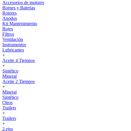
Accesorios de motores
Bornes y Baterias
Rotores
Anodos
Kit Mantenimiento
Bujes
Filtros
Ventilación
Instrumentos
Lubricantes
+
Aceite 4 Tiempos
+
Sintético
Mineral
Aceite 2 Tiempos
+
Mineral
Sintético
Otros
Trailers
+
Trailers
+
2 ejes