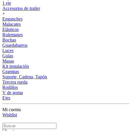
1 eje
Accesorios de trailer
+
Enganches
Malacates
Elásticos
Rulemanes
Bochas
Guardabarros
Luces
Guías
Masas
Kit instalación
Grampas
Soporte, Cadena, Tapón
Tercera rueda
Rodillos
V de goma
Ejes
Mi cuenta
Wishlist