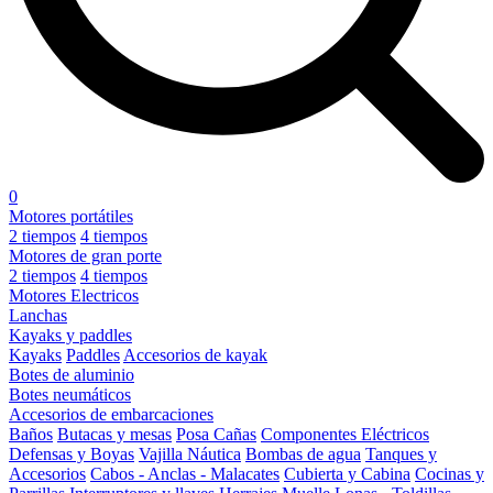
0
Motores portátiles
2 tiempos
4 tiempos
Motores de gran porte
2 tiempos
4 tiempos
Motores Electricos
Lanchas
Kayaks y paddles
Kayaks
Paddles
Accesorios de kayak
Botes de aluminio
Botes neumáticos
Accesorios de embarcaciones
Baños
Butacas y mesas
Posa Cañas
Componentes Eléctricos
Defensas y Boyas
Vajilla Náutica
Bombas de agua
Tanques y
Accesorios
Cabos - Anclas - Malacates
Cubierta y Cabina
Cocinas y