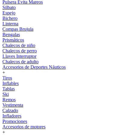
Pulsera Evita Mareos
Silbato
Espejo
Bichero
Linterna
Compas Brujula
Bengalas
Prismáticos
Chalecos de niño
Chalecos de perro
Llaves Interruptor
Chalecos de adulto
Accesorios de Deportes Náuticos
+
Tiros
Inflables
Tablas
Ski
Remos
Vestimenta
Calzado
Infladores
Promociones
Accesorios de motores
+