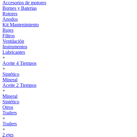
Accesorios de motores
Bornes y Baterias
Rotores
Anodos
Kit Mantenimiento
Bujes
Filtros
Ventilación
Instrumentos
Lubricantes
+
Aceite 4 Tiempos
+
Sintético
Mineral
Aceite 2 Tiempos
+
Mineral
Sintético
Otros
Trailers
+
Trailers
+
2 ejes