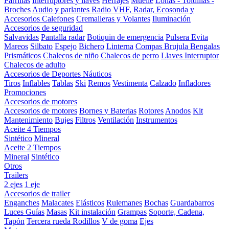
Parrillas
Interruptores y llaves
Herrajes
Muelle
Lonas - Toldillas -
Broches
Audio y parlantes
Radio VHF, Radar, Ecosonda y
Accesorios
Calefones
Cremalleras y Volantes
Iluminación
Accesorios de seguridad
Salvavidas
Pantalla radar
Botiquin de emergencia
Pulsera Evita
Mareos
Silbato
Espejo
Bichero
Linterna
Compas Brujula
Bengalas
Prismáticos
Chalecos de niño
Chalecos de perro
Llaves Interruptor
Chalecos de adulto
Accesorios de Deportes Náuticos
Tiros
Inflables
Tablas
Ski
Remos
Vestimenta
Calzado
Infladores
Promociones
Accesorios de motores
Accesorios de motores
Bornes y Baterias
Rotores
Anodos
Kit
Mantenimiento
Bujes
Filtros
Ventilación
Instrumentos
Aceite 4 Tiempos
Sintético
Mineral
Aceite 2 Tiempos
Mineral
Sintético
Otros
Trailers
2 ejes
1 eje
Accesorios de trailer
Enganches
Malacates
Elásticos
Rulemanes
Bochas
Guardabarros
Luces
Guías
Masas
Kit instalación
Grampas
Soporte, Cadena,
Tapón
Tercera rueda
Rodillos
V de goma
Ejes