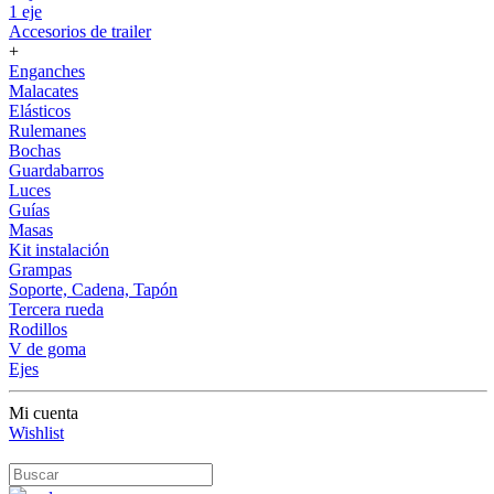
1 eje
Accesorios de trailer
+
Enganches
Malacates
Elásticos
Rulemanes
Bochas
Guardabarros
Luces
Guías
Masas
Kit instalación
Grampas
Soporte, Cadena, Tapón
Tercera rueda
Rodillos
V de goma
Ejes
Mi cuenta
Wishlist