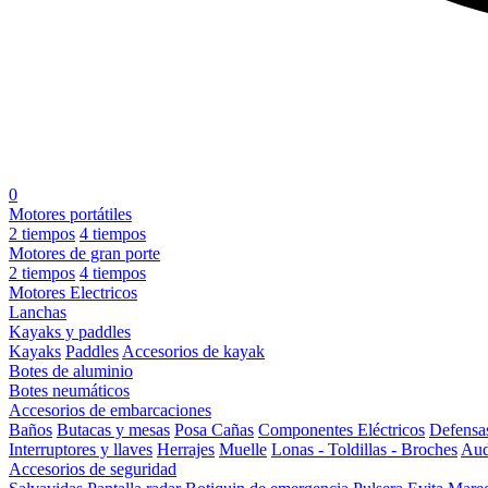
0
Motores portátiles
2 tiempos
4 tiempos
Motores de gran porte
2 tiempos
4 tiempos
Motores Electricos
Lanchas
Kayaks y paddles
Kayaks
Paddles
Accesorios de kayak
Botes de aluminio
Botes neumáticos
Accesorios de embarcaciones
Baños
Butacas y mesas
Posa Cañas
Componentes Eléctricos
Defensa
Interruptores y llaves
Herrajes
Muelle
Lonas - Toldillas - Broches
Aud
Accesorios de seguridad