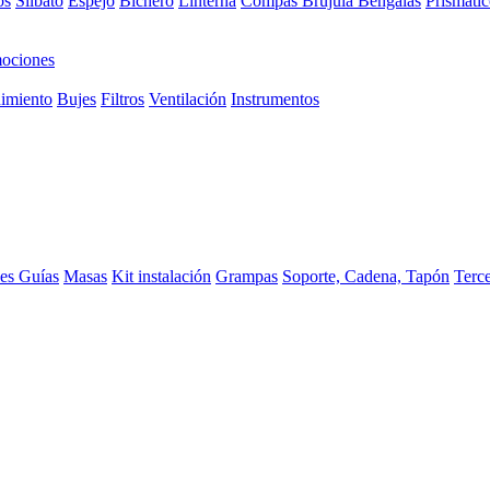
os
Silbato
Espejo
Bichero
Linterna
Compas Brujula
Bengalas
Prismátic
ociones
imiento
Bujes
Filtros
Ventilación
Instrumentos
ces
Guías
Masas
Kit instalación
Grampas
Soporte, Cadena, Tapón
Terc