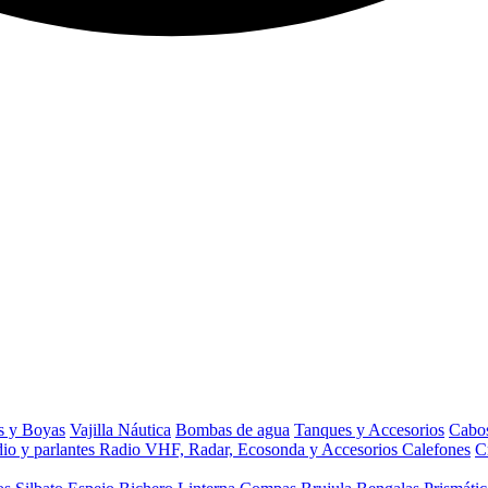
s y Boyas
Vajilla Náutica
Bombas de agua
Tanques y Accesorios
Cabos
io y parlantes
Radio VHF, Radar, Ecosonda y Accesorios
Calefones
C