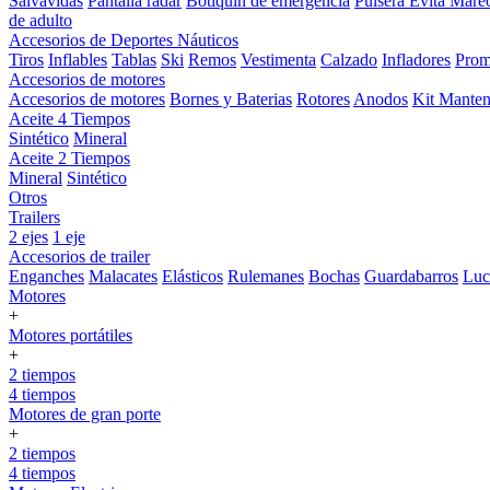
Salvavidas
Pantalla radar
Botiquin de emergencia
Pulsera Evita Mare
de adulto
Accesorios de Deportes Náuticos
Tiros
Inflables
Tablas
Ski
Remos
Vestimenta
Calzado
Infladores
Prom
Accesorios de motores
Accesorios de motores
Bornes y Baterias
Rotores
Anodos
Kit Manten
Aceite 4 Tiempos
Sintético
Mineral
Aceite 2 Tiempos
Mineral
Sintético
Otros
Trailers
2 ejes
1 eje
Accesorios de trailer
Enganches
Malacates
Elásticos
Rulemanes
Bochas
Guardabarros
Lu
Motores
+
Motores portátiles
+
2 tiempos
4 tiempos
Motores de gran porte
+
2 tiempos
4 tiempos