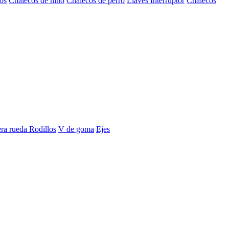
os
Chalecos de niño
Chalecos de perro
Llaves Interruptor
Chalecos
era rueda
Rodillos
V de goma
Ejes