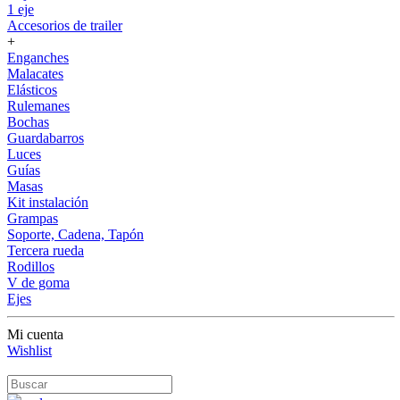
1 eje
Accesorios de trailer
+
Enganches
Malacates
Elásticos
Rulemanes
Bochas
Guardabarros
Luces
Guías
Masas
Kit instalación
Grampas
Soporte, Cadena, Tapón
Tercera rueda
Rodillos
V de goma
Ejes
Mi cuenta
Wishlist