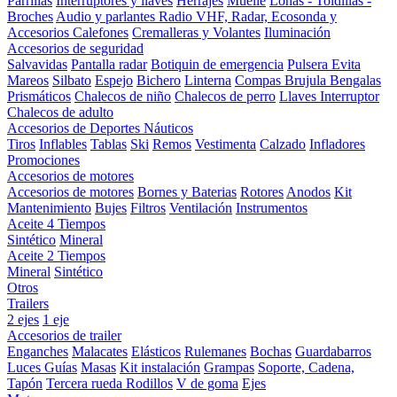
Parrillas
Interruptores y llaves
Herrajes
Muelle
Lonas - Toldillas -
Broches
Audio y parlantes
Radio VHF, Radar, Ecosonda y
Accesorios
Calefones
Cremalleras y Volantes
Iluminación
Accesorios de seguridad
Salvavidas
Pantalla radar
Botiquin de emergencia
Pulsera Evita
Mareos
Silbato
Espejo
Bichero
Linterna
Compas Brujula
Bengalas
Prismáticos
Chalecos de niño
Chalecos de perro
Llaves Interruptor
Chalecos de adulto
Accesorios de Deportes Náuticos
Tiros
Inflables
Tablas
Ski
Remos
Vestimenta
Calzado
Infladores
Promociones
Accesorios de motores
Accesorios de motores
Bornes y Baterias
Rotores
Anodos
Kit
Mantenimiento
Bujes
Filtros
Ventilación
Instrumentos
Aceite 4 Tiempos
Sintético
Mineral
Aceite 2 Tiempos
Mineral
Sintético
Otros
Trailers
2 ejes
1 eje
Accesorios de trailer
Enganches
Malacates
Elásticos
Rulemanes
Bochas
Guardabarros
Luces
Guías
Masas
Kit instalación
Grampas
Soporte, Cadena,
Tapón
Tercera rueda
Rodillos
V de goma
Ejes