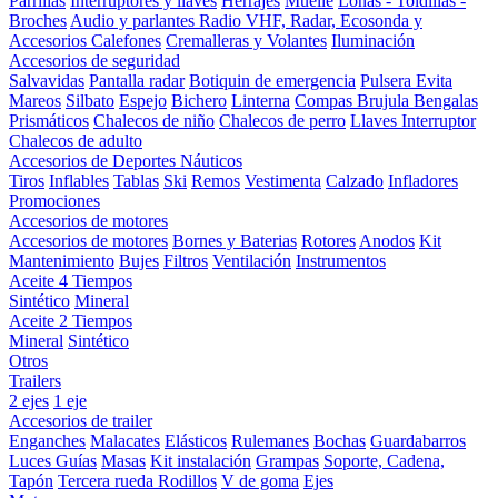
Parrillas
Interruptores y llaves
Herrajes
Muelle
Lonas - Toldillas -
Broches
Audio y parlantes
Radio VHF, Radar, Ecosonda y
Accesorios
Calefones
Cremalleras y Volantes
Iluminación
Accesorios de seguridad
Salvavidas
Pantalla radar
Botiquin de emergencia
Pulsera Evita
Mareos
Silbato
Espejo
Bichero
Linterna
Compas Brujula
Bengalas
Prismáticos
Chalecos de niño
Chalecos de perro
Llaves Interruptor
Chalecos de adulto
Accesorios de Deportes Náuticos
Tiros
Inflables
Tablas
Ski
Remos
Vestimenta
Calzado
Infladores
Promociones
Accesorios de motores
Accesorios de motores
Bornes y Baterias
Rotores
Anodos
Kit
Mantenimiento
Bujes
Filtros
Ventilación
Instrumentos
Aceite 4 Tiempos
Sintético
Mineral
Aceite 2 Tiempos
Mineral
Sintético
Otros
Trailers
2 ejes
1 eje
Accesorios de trailer
Enganches
Malacates
Elásticos
Rulemanes
Bochas
Guardabarros
Luces
Guías
Masas
Kit instalación
Grampas
Soporte, Cadena,
Tapón
Tercera rueda
Rodillos
V de goma
Ejes