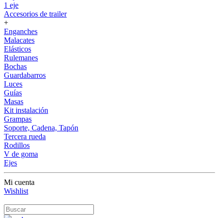
1 eje
Accesorios de trailer
+
Enganches
Malacates
Elásticos
Rulemanes
Bochas
Guardabarros
Luces
Guías
Masas
Kit instalación
Grampas
Soporte, Cadena, Tapón
Tercera rueda
Rodillos
V de goma
Ejes
Mi cuenta
Wishlist