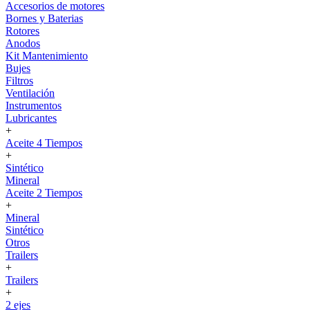
Accesorios de motores
Bornes y Baterias
Rotores
Anodos
Kit Mantenimiento
Bujes
Filtros
Ventilación
Instrumentos
Lubricantes
+
Aceite 4 Tiempos
+
Sintético
Mineral
Aceite 2 Tiempos
+
Mineral
Sintético
Otros
Trailers
+
Trailers
+
2 ejes