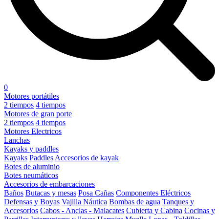
0
Motores portátiles
2 tiempos
4 tiempos
Motores de gran porte
2 tiempos
4 tiempos
Motores Electricos
Lanchas
Kayaks y paddles
Kayaks
Paddles
Accesorios de kayak
Botes de aluminio
Botes neumáticos
Accesorios de embarcaciones
Baños
Butacas y mesas
Posa Cañas
Componentes Eléctricos
Defensas y Boyas
Vajilla Náutica
Bombas de agua
Tanques y
Accesorios
Cabos - Anclas - Malacates
Cubierta y Cabina
Cocinas y