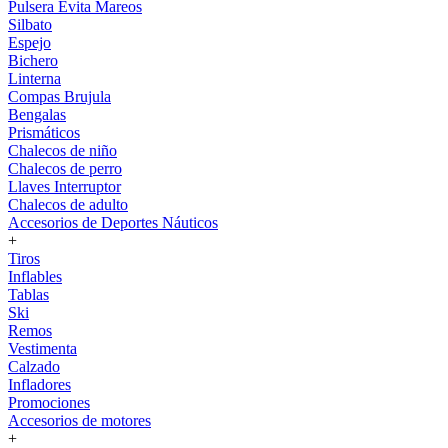
Pulsera Evita Mareos
Silbato
Espejo
Bichero
Linterna
Compas Brujula
Bengalas
Prismáticos
Chalecos de niño
Chalecos de perro
Llaves Interruptor
Chalecos de adulto
Accesorios de Deportes Náuticos
+
Tiros
Inflables
Tablas
Ski
Remos
Vestimenta
Calzado
Infladores
Promociones
Accesorios de motores
+