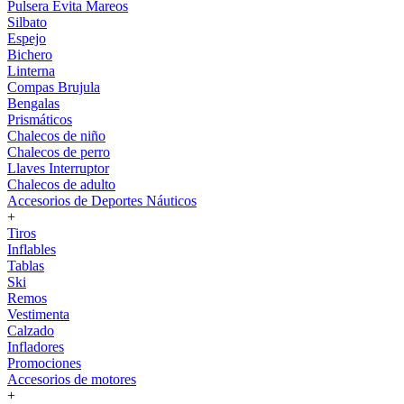
Pulsera Evita Mareos
Silbato
Espejo
Bichero
Linterna
Compas Brujula
Bengalas
Prismáticos
Chalecos de niño
Chalecos de perro
Llaves Interruptor
Chalecos de adulto
Accesorios de Deportes Náuticos
+
Tiros
Inflables
Tablas
Ski
Remos
Vestimenta
Calzado
Infladores
Promociones
Accesorios de motores
+