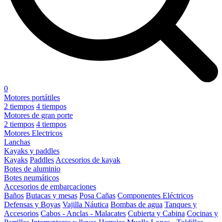
0
Motores portátiles
2 tiempos
4 tiempos
Motores de gran porte
2 tiempos
4 tiempos
Motores Electricos
Lanchas
Kayaks y paddles
Kayaks
Paddles
Accesorios de kayak
Botes de aluminio
Botes neumáticos
Accesorios de embarcaciones
Baños
Butacas y mesas
Posa Cañas
Componentes Eléctricos
Defensas y Boyas
Vajilla Náutica
Bombas de agua
Tanques y
Accesorios
Cabos - Anclas - Malacates
Cubierta y Cabina
Cocinas y