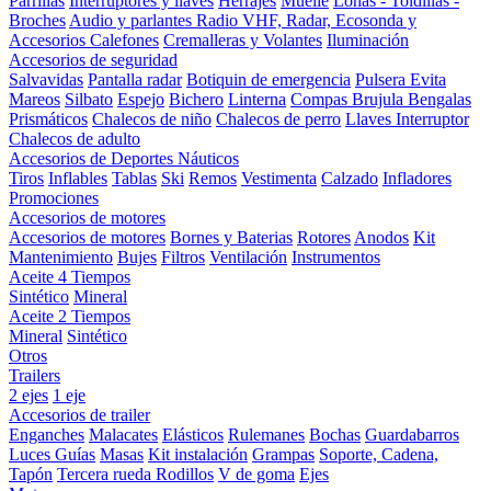
Parrillas
Interruptores y llaves
Herrajes
Muelle
Lonas - Toldillas -
Broches
Audio y parlantes
Radio VHF, Radar, Ecosonda y
Accesorios
Calefones
Cremalleras y Volantes
Iluminación
Accesorios de seguridad
Salvavidas
Pantalla radar
Botiquin de emergencia
Pulsera Evita
Mareos
Silbato
Espejo
Bichero
Linterna
Compas Brujula
Bengalas
Prismáticos
Chalecos de niño
Chalecos de perro
Llaves Interruptor
Chalecos de adulto
Accesorios de Deportes Náuticos
Tiros
Inflables
Tablas
Ski
Remos
Vestimenta
Calzado
Infladores
Promociones
Accesorios de motores
Accesorios de motores
Bornes y Baterias
Rotores
Anodos
Kit
Mantenimiento
Bujes
Filtros
Ventilación
Instrumentos
Aceite 4 Tiempos
Sintético
Mineral
Aceite 2 Tiempos
Mineral
Sintético
Otros
Trailers
2 ejes
1 eje
Accesorios de trailer
Enganches
Malacates
Elásticos
Rulemanes
Bochas
Guardabarros
Luces
Guías
Masas
Kit instalación
Grampas
Soporte, Cadena,
Tapón
Tercera rueda
Rodillos
V de goma
Ejes