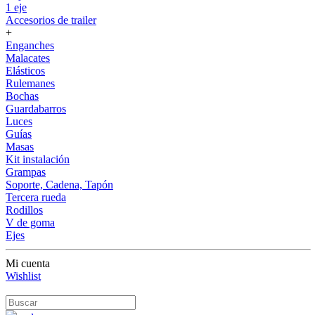
1 eje
Accesorios de trailer
+
Enganches
Malacates
Elásticos
Rulemanes
Bochas
Guardabarros
Luces
Guías
Masas
Kit instalación
Grampas
Soporte, Cadena, Tapón
Tercera rueda
Rodillos
V de goma
Ejes
Mi cuenta
Wishlist