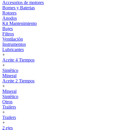
Accesorios de motores
Bornes y Baterias
Rotores
Anodos
Kit Mantenimiento
Bujes
Filtros
Ventilación
Instrumentos
Lubricantes
+
Aceite 4 Tiempos
+
Sintético
Mineral
Aceite 2 Tiempos
+
Mineral
Sintético
Otros
Trailers
+
Trailers
+
2 ejes