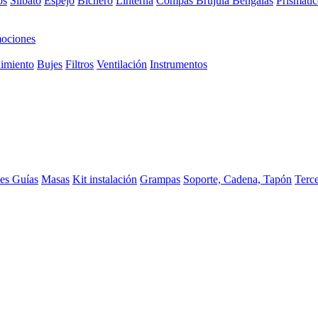
os
Silbato
Espejo
Bichero
Linterna
Compas Brujula
Bengalas
Prismátic
ociones
imiento
Bujes
Filtros
Ventilación
Instrumentos
ces
Guías
Masas
Kit instalación
Grampas
Soporte, Cadena, Tapón
Terc