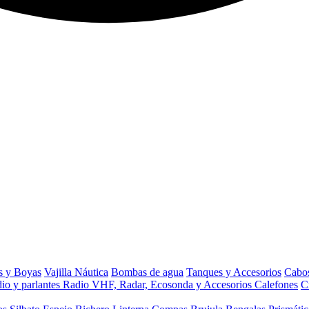
s y Boyas
Vajilla Náutica
Bombas de agua
Tanques y Accesorios
Cabos
io y parlantes
Radio VHF, Radar, Ecosonda y Accesorios
Calefones
C