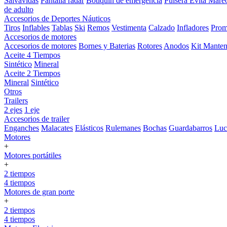
Salvavidas
Pantalla radar
Botiquin de emergencia
Pulsera Evita Mare
de adulto
Accesorios de Deportes Náuticos
Tiros
Inflables
Tablas
Ski
Remos
Vestimenta
Calzado
Infladores
Prom
Accesorios de motores
Accesorios de motores
Bornes y Baterias
Rotores
Anodos
Kit Manten
Aceite 4 Tiempos
Sintético
Mineral
Aceite 2 Tiempos
Mineral
Sintético
Otros
Trailers
2 ejes
1 eje
Accesorios de trailer
Enganches
Malacates
Elásticos
Rulemanes
Bochas
Guardabarros
Lu
Motores
+
Motores portátiles
+
2 tiempos
4 tiempos
Motores de gran porte
+
2 tiempos
4 tiempos