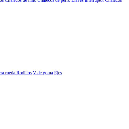
os
Chalecos de niño
Chalecos de perro
Llaves Interruptor
Chalecos
era rueda
Rodillos
V de goma
Ejes