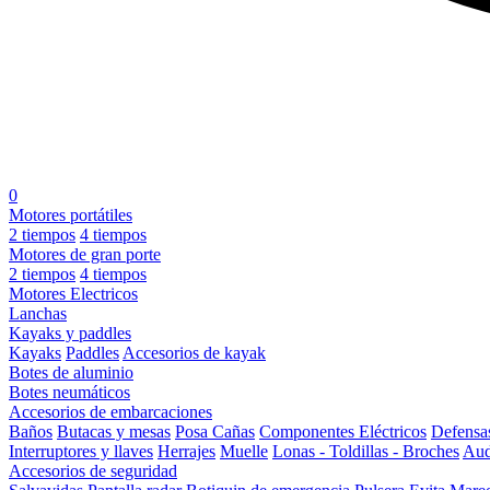
0
Motores portátiles
2 tiempos
4 tiempos
Motores de gran porte
2 tiempos
4 tiempos
Motores Electricos
Lanchas
Kayaks y paddles
Kayaks
Paddles
Accesorios de kayak
Botes de aluminio
Botes neumáticos
Accesorios de embarcaciones
Baños
Butacas y mesas
Posa Cañas
Componentes Eléctricos
Defensa
Interruptores y llaves
Herrajes
Muelle
Lonas - Toldillas - Broches
Aud
Accesorios de seguridad