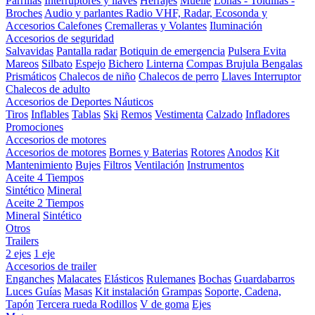
Parrillas
Interruptores y llaves
Herrajes
Muelle
Lonas - Toldillas -
Broches
Audio y parlantes
Radio VHF, Radar, Ecosonda y
Accesorios
Calefones
Cremalleras y Volantes
Iluminación
Accesorios de seguridad
Salvavidas
Pantalla radar
Botiquin de emergencia
Pulsera Evita
Mareos
Silbato
Espejo
Bichero
Linterna
Compas Brujula
Bengalas
Prismáticos
Chalecos de niño
Chalecos de perro
Llaves Interruptor
Chalecos de adulto
Accesorios de Deportes Náuticos
Tiros
Inflables
Tablas
Ski
Remos
Vestimenta
Calzado
Infladores
Promociones
Accesorios de motores
Accesorios de motores
Bornes y Baterias
Rotores
Anodos
Kit
Mantenimiento
Bujes
Filtros
Ventilación
Instrumentos
Aceite 4 Tiempos
Sintético
Mineral
Aceite 2 Tiempos
Mineral
Sintético
Otros
Trailers
2 ejes
1 eje
Accesorios de trailer
Enganches
Malacates
Elásticos
Rulemanes
Bochas
Guardabarros
Luces
Guías
Masas
Kit instalación
Grampas
Soporte, Cadena,
Tapón
Tercera rueda
Rodillos
V de goma
Ejes