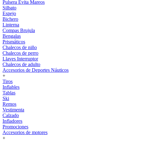
Pulsera Evita Mareos
Silbato
Espejo
Bichero
Linterna
Compas Brujula
Bengalas
Prismáticos
Chalecos de niño
Chalecos de perro
Llaves Interruptor
Chalecos de adulto
Accesorios de Deportes Náuticos
+
Tiros
Inflables
Tablas
Ski
Remos
Vestimenta
Calzado
Infladores
Promociones
Accesorios de motores
+