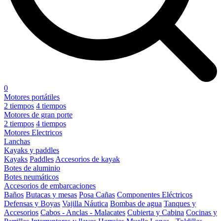
0
Motores portátiles
2 tiempos
4 tiempos
Motores de gran porte
2 tiempos
4 tiempos
Motores Electricos
Lanchas
Kayaks y paddles
Kayaks
Paddles
Accesorios de kayak
Botes de aluminio
Botes neumáticos
Accesorios de embarcaciones
Baños
Butacas y mesas
Posa Cañas
Componentes Eléctricos
Defensas y Boyas
Vajilla Náutica
Bombas de agua
Tanques y
Accesorios
Cabos - Anclas - Malacates
Cubierta y Cabina
Cocinas y