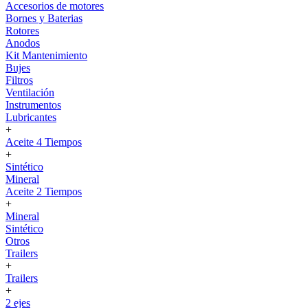
Accesorios de motores
Bornes y Baterias
Rotores
Anodos
Kit Mantenimiento
Bujes
Filtros
Ventilación
Instrumentos
Lubricantes
+
Aceite 4 Tiempos
+
Sintético
Mineral
Aceite 2 Tiempos
+
Mineral
Sintético
Otros
Trailers
+
Trailers
+
2 ejes