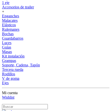
1 eje
Accesorios de trailer
+
Enganches
Malacates
Elásticos
Rulemanes
Bochas
Guardabarros
Luces
Guías
Masas
Kit instalación
Grampas
Soporte, Cadena, Tapón
Tercera rueda
Rodillos
V de goma
Ejes
Mi cuenta
Wishlist