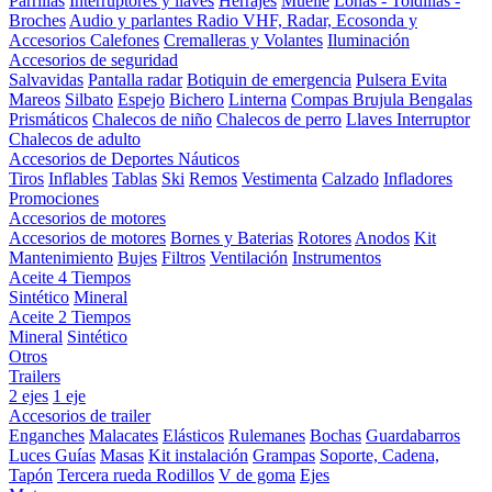
Parrillas
Interruptores y llaves
Herrajes
Muelle
Lonas - Toldillas -
Broches
Audio y parlantes
Radio VHF, Radar, Ecosonda y
Accesorios
Calefones
Cremalleras y Volantes
Iluminación
Accesorios de seguridad
Salvavidas
Pantalla radar
Botiquin de emergencia
Pulsera Evita
Mareos
Silbato
Espejo
Bichero
Linterna
Compas Brujula
Bengalas
Prismáticos
Chalecos de niño
Chalecos de perro
Llaves Interruptor
Chalecos de adulto
Accesorios de Deportes Náuticos
Tiros
Inflables
Tablas
Ski
Remos
Vestimenta
Calzado
Infladores
Promociones
Accesorios de motores
Accesorios de motores
Bornes y Baterias
Rotores
Anodos
Kit
Mantenimiento
Bujes
Filtros
Ventilación
Instrumentos
Aceite 4 Tiempos
Sintético
Mineral
Aceite 2 Tiempos
Mineral
Sintético
Otros
Trailers
2 ejes
1 eje
Accesorios de trailer
Enganches
Malacates
Elásticos
Rulemanes
Bochas
Guardabarros
Luces
Guías
Masas
Kit instalación
Grampas
Soporte, Cadena,
Tapón
Tercera rueda
Rodillos
V de goma
Ejes