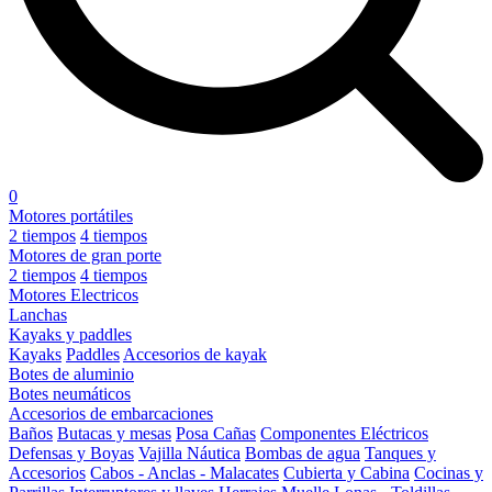
0
Motores portátiles
2 tiempos
4 tiempos
Motores de gran porte
2 tiempos
4 tiempos
Motores Electricos
Lanchas
Kayaks y paddles
Kayaks
Paddles
Accesorios de kayak
Botes de aluminio
Botes neumáticos
Accesorios de embarcaciones
Baños
Butacas y mesas
Posa Cañas
Componentes Eléctricos
Defensas y Boyas
Vajilla Náutica
Bombas de agua
Tanques y
Accesorios
Cabos - Anclas - Malacates
Cubierta y Cabina
Cocinas y