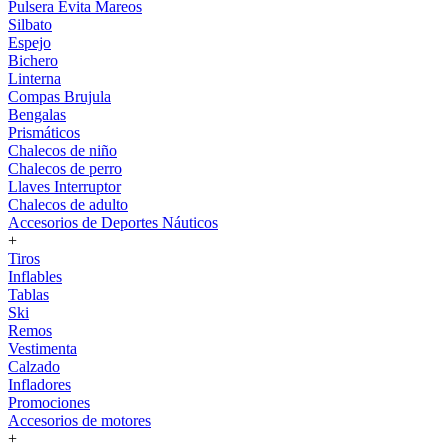
Pulsera Evita Mareos
Silbato
Espejo
Bichero
Linterna
Compas Brujula
Bengalas
Prismáticos
Chalecos de niño
Chalecos de perro
Llaves Interruptor
Chalecos de adulto
Accesorios de Deportes Náuticos
+
Tiros
Inflables
Tablas
Ski
Remos
Vestimenta
Calzado
Infladores
Promociones
Accesorios de motores
+