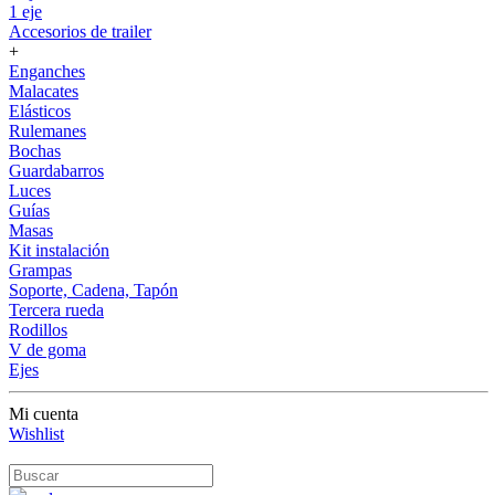
1 eje
Accesorios de trailer
+
Enganches
Malacates
Elásticos
Rulemanes
Bochas
Guardabarros
Luces
Guías
Masas
Kit instalación
Grampas
Soporte, Cadena, Tapón
Tercera rueda
Rodillos
V de goma
Ejes
Mi cuenta
Wishlist