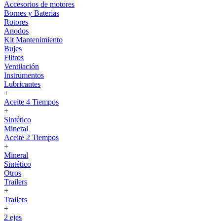
Accesorios de motores
Bornes y Baterias
Rotores
Anodos
Kit Mantenimiento
Bujes
Filtros
Ventilación
Instrumentos
Lubricantes
+
Aceite 4 Tiempos
+
Sintético
Mineral
Aceite 2 Tiempos
+
Mineral
Sintético
Otros
Trailers
+
Trailers
+
2 ejes