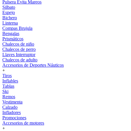
Pulsera Evita Mareos
Silbato
Espejo
Bichero
Linterna
Compas Brujula
Bengalas
Prismáticos
Chalecos de niño
Chalecos de perro
Llaves Interruptor
Chalecos de adulto
Accesorios de Deportes Náuticos
+
Tiros
Inflables
Tablas
Ski
Remos
Vestimenta
Calzado
Infladores
Promociones
Accesorios de motores
+