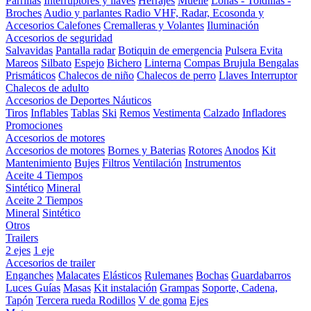
Parrillas
Interruptores y llaves
Herrajes
Muelle
Lonas - Toldillas -
Broches
Audio y parlantes
Radio VHF, Radar, Ecosonda y
Accesorios
Calefones
Cremalleras y Volantes
Iluminación
Accesorios de seguridad
Salvavidas
Pantalla radar
Botiquin de emergencia
Pulsera Evita
Mareos
Silbato
Espejo
Bichero
Linterna
Compas Brujula
Bengalas
Prismáticos
Chalecos de niño
Chalecos de perro
Llaves Interruptor
Chalecos de adulto
Accesorios de Deportes Náuticos
Tiros
Inflables
Tablas
Ski
Remos
Vestimenta
Calzado
Infladores
Promociones
Accesorios de motores
Accesorios de motores
Bornes y Baterias
Rotores
Anodos
Kit
Mantenimiento
Bujes
Filtros
Ventilación
Instrumentos
Aceite 4 Tiempos
Sintético
Mineral
Aceite 2 Tiempos
Mineral
Sintético
Otros
Trailers
2 ejes
1 eje
Accesorios de trailer
Enganches
Malacates
Elásticos
Rulemanes
Bochas
Guardabarros
Luces
Guías
Masas
Kit instalación
Grampas
Soporte, Cadena,
Tapón
Tercera rueda
Rodillos
V de goma
Ejes