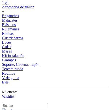
1 eje
Accesorios de trailer
+
Enganches
Malacates
Elásticos
Rulemanes
Bochas
Guardabarros
Luces
Guías
Masas
Kit instalación
Grampas
Soporte, Cadena, Tapón
Tercera rueda
Rodillos
V de goma
Ejes
Mi cuenta
Wishlist