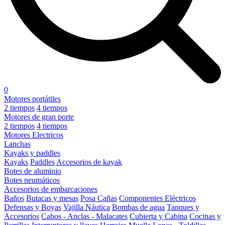
0
Motores portátiles
2 tiempos
4 tiempos
Motores de gran porte
2 tiempos
4 tiempos
Motores Electricos
Lanchas
Kayaks y paddles
Kayaks
Paddles
Accesorios de kayak
Botes de aluminio
Botes neumáticos
Accesorios de embarcaciones
Baños
Butacas y mesas
Posa Cañas
Componentes Eléctricos
Defensas y Boyas
Vajilla Náutica
Bombas de agua
Tanques y
Accesorios
Cabos - Anclas - Malacates
Cubierta y Cabina
Cocinas y