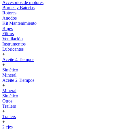
Accesorios de motores
Bornes y Baterias
Rotores
Anodos
Kit Mantenimiento
Bujes
Filtros
Ventilación
Instrumentos
Lubricantes
+
Aceite 4 Tiempos
+
Sintético
Mineral
Aceite 2 Tiempos
+
Mineral
Sintético
Otros
Trailers
+
Trailers
+
2 ejes