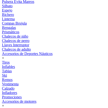
Pulsera Evita Mareos
Silbato
Espejo
Bichero
Linterna
Compas Brujula
Bengalas
Prismáticos
Chalecos de niño
Chalecos de perro
Llaves Interruptor
Chalecos de adulto
Accesorios de Deportes Náuticos
+
Tiros
Inflables
Tablas
Ski
Remos
Vestimenta
Calzado
Infladores
Promociones
Accesorios de motores
+