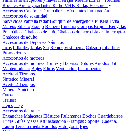
Parrillas
Interruptores y llaves
Herrajes
Muelle
Lonas - Toldillas -
Broches
Audio y parlantes
Radio VHF, Radar, Ecosonda y
Accesorios
Calefones
Cremalleras y Volantes
Iluminación
Accesorios de seguridad
Salvavidas
Pantalla radar
Botiquin de emergencia
Pulsera Evita
Mareos
Silbato
Espejo
Bichero
Linterna
Compas Brujula
Bengalas
Prismáticos
Chalecos de niño
Chalecos de perro
Llaves Interruptor
Chalecos de adulto
Accesorios de Deportes Náuticos
Tiros
Inflables
Tablas
Ski
Remos
Vestimenta
Calzado
Infladores
Promociones
Accesorios de motores
Accesorios de motores
Bornes y Baterias
Rotores
Anodos
Kit
Mantenimiento
Bujes
Filtros
Ventilación
Instrumentos
Aceite 4 Tiempos
Sintético
Mineral
Aceite 2 Tiempos
Mineral
Sintético
Otros
Trailers
2 ejes
1 eje
Accesorios de trailer
Enganches
Malacates
Elásticos
Rulemanes
Bochas
Guardabarros
Luces
Guías
Masas
Kit instalación
Grampas
Soporte, Cadena,
Tapón
Tercera rueda
Rodillos
V de goma
Ejes