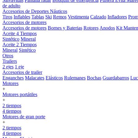
Salvavidas
Pantalla radar
Botiquin de emergencia
Pulsera Evita Mare
de adulto
Accesorios de Deportes Náuticos
Tiros
Inflables
Tablas
Ski
Remos
Vestimenta
Calzado
Infladores
Prom
Accesorios de motores
Accesorios de motores
Bornes y Baterias
Rotores
Anodos
Kit Manten
Aceite 4 Tiempos
Sintético
Mineral
Aceite 2 Tiempos
Mineral
Sintético
Otros
Trailers
2 ejes
1 eje
Accesorios de trailer
Enganches
Malacates
Elásticos
Rulemanes
Bochas
Guardabarros
Lu
Motores
+
Motores portátiles
+
2 tiempos
4 tiempos
Motores de gran porte
+
2 tiempos
4 tiempos