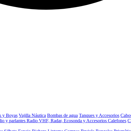
s y Boyas
Vajilla Náutica
Bombas de agua
Tanques y Accesorios
Cabos
io y parlantes
Radio VHF, Radar, Ecosonda y Accesorios
Calefones
C