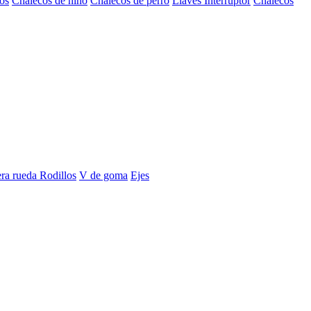
os
Chalecos de niño
Chalecos de perro
Llaves Interruptor
Chalecos
era rueda
Rodillos
V de goma
Ejes