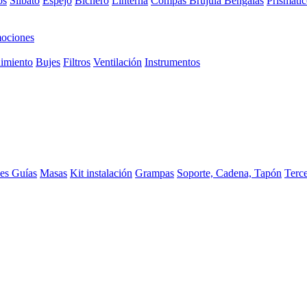
os
Silbato
Espejo
Bichero
Linterna
Compas Brujula
Bengalas
Prismátic
ociones
imiento
Bujes
Filtros
Ventilación
Instrumentos
ces
Guías
Masas
Kit instalación
Grampas
Soporte, Cadena, Tapón
Terc