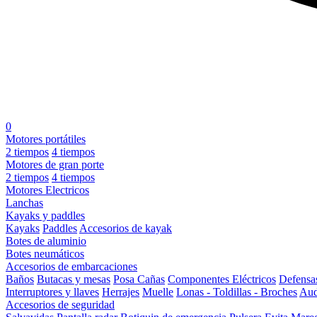
0
Motores portátiles
2 tiempos
4 tiempos
Motores de gran porte
2 tiempos
4 tiempos
Motores Electricos
Lanchas
Kayaks y paddles
Kayaks
Paddles
Accesorios de kayak
Botes de aluminio
Botes neumáticos
Accesorios de embarcaciones
Baños
Butacas y mesas
Posa Cañas
Componentes Eléctricos
Defensa
Interruptores y llaves
Herrajes
Muelle
Lonas - Toldillas - Broches
Aud
Accesorios de seguridad