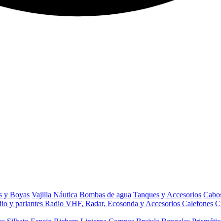
s y Boyas
Vajilla Náutica
Bombas de agua
Tanques y Accesorios
Cabos
io y parlantes
Radio VHF, Radar, Ecosonda y Accesorios
Calefones
C