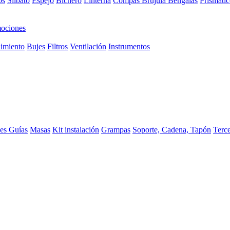
os
Silbato
Espejo
Bichero
Linterna
Compas Brujula
Bengalas
Prismátic
ociones
imiento
Bujes
Filtros
Ventilación
Instrumentos
ces
Guías
Masas
Kit instalación
Grampas
Soporte, Cadena, Tapón
Terc