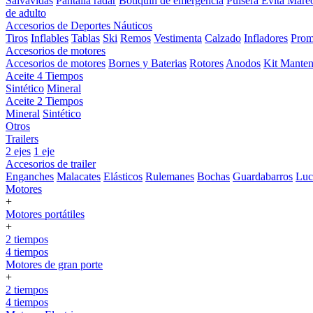
Salvavidas
Pantalla radar
Botiquin de emergencia
Pulsera Evita Mare
de adulto
Accesorios de Deportes Náuticos
Tiros
Inflables
Tablas
Ski
Remos
Vestimenta
Calzado
Infladores
Prom
Accesorios de motores
Accesorios de motores
Bornes y Baterias
Rotores
Anodos
Kit Manten
Aceite 4 Tiempos
Sintético
Mineral
Aceite 2 Tiempos
Mineral
Sintético
Otros
Trailers
2 ejes
1 eje
Accesorios de trailer
Enganches
Malacates
Elásticos
Rulemanes
Bochas
Guardabarros
Lu
Motores
+
Motores portátiles
+
2 tiempos
4 tiempos
Motores de gran porte
+
2 tiempos
4 tiempos