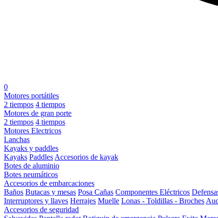
0
Motores portátiles
2 tiempos
4 tiempos
Motores de gran porte
2 tiempos
4 tiempos
Motores Electricos
Lanchas
Kayaks y paddles
Kayaks
Paddles
Accesorios de kayak
Botes de aluminio
Botes neumáticos
Accesorios de embarcaciones
Baños
Butacas y mesas
Posa Cañas
Componentes Eléctricos
Defensa
Interruptores y llaves
Herrajes
Muelle
Lonas - Toldillas - Broches
Aud
Accesorios de seguridad