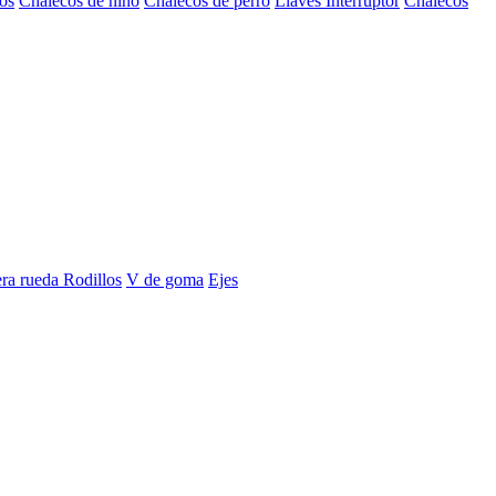
os
Chalecos de niño
Chalecos de perro
Llaves Interruptor
Chalecos
era rueda
Rodillos
V de goma
Ejes