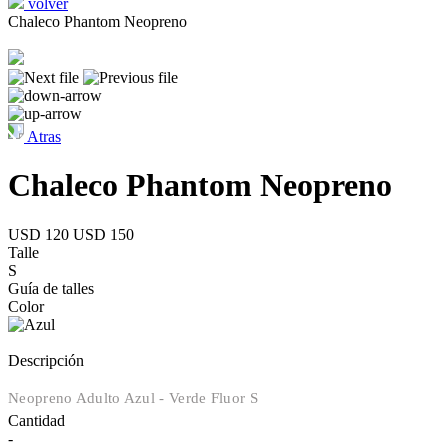
volver
Chaleco Phantom Neopreno
Atras
Chaleco Phantom Neopreno
USD 120
USD 150
Talle
S
Guía de talles
Color
Descripción
Neopreno Adulto Azul - Verde Fluor S
Cantidad
-