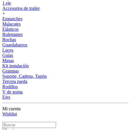
1 eje
Accesorios de trailer
+
Enganches
Malacates
Elásticos
Rulemanes
Bochas
Guardabarros
Luces
Guías
Masas
Kit instalación
Grampas
Soporte, Cadena, Tapón
Tercera rueda
Rodillos
V de goma
Ejes
Mi cuenta
Wishlist