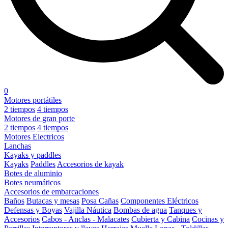
0
Motores portátiles
2 tiempos
4 tiempos
Motores de gran porte
2 tiempos
4 tiempos
Motores Electricos
Lanchas
Kayaks y paddles
Kayaks
Paddles
Accesorios de kayak
Botes de aluminio
Botes neumáticos
Accesorios de embarcaciones
Baños
Butacas y mesas
Posa Cañas
Componentes Eléctricos
Defensas y Boyas
Vajilla Náutica
Bombas de agua
Tanques y
Accesorios
Cabos - Anclas - Malacates
Cubierta y Cabina
Cocinas y