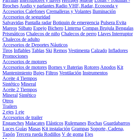
Parrillas
Interruptores y llaves
Herrajes
Muelle
Lonas - Toldillas -
Broches
Audio y parlantes
Radio VHF, Radar, Ecosonda y
Accesorios
Calefones
Cremalleras y Volantes
Iluminación
Accesorios de seguridad
Salvavidas
Pantalla radar
Botiquin de emergencia
Pulsera Evita
Mareos
Silbato
Espejo
Bichero
Linterna
Compas Brujula
Bengalas
Prismáticos
Chalecos de niño
Chalecos de perro
Llaves Interruptor
Chalecos de adulto
Accesorios de Deportes Náuticos
Tiros
Inflables
Tablas
Ski
Remos
Vestimenta
Calzado
Infladores
Promociones
Accesorios de motores
Accesorios de motores
Bornes y Baterias
Rotores
Anodos
Kit
Mantenimiento
Bujes
Filtros
Ventilación
Instrumentos
Aceite 4 Tiempos
Sintético
Mineral
Aceite 2 Tiempos
Mineral
Sintético
Otros
Trailers
2 ejes
1 eje
Accesorios de trailer
Enganches
Malacates
Elásticos
Rulemanes
Bochas
Guardabarros
Luces
Guías
Masas
Kit instalación
Grampas
Soporte, Cadena,
Tapón
Tercera rueda
Rodillos
V de goma
Ejes