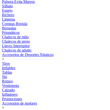
Pulsera Evita Mareos
Silbato
Espejo
Bichero
Linterna
Compas Brujula
Bengalas
Prismáticos
Chalecos de niño
Chalecos de perro
Llaves Interruptor
Chalecos de adulto
Accesorios de Deportes Náuticos
+
Tiros
Inflables
Tablas
Ski
Remos
Vestimenta
Calzado
Infladores
Promociones
Accesorios de motores
+