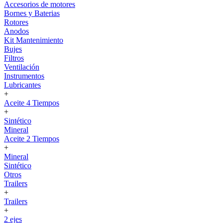
Accesorios de motores
Bornes y Baterias
Rotores
Anodos
Kit Mantenimiento
Bujes
Filtros
Ventilación
Instrumentos
Lubricantes
+
Aceite 4 Tiempos
+
Sintético
Mineral
Aceite 2 Tiempos
+
Mineral
Sintético
Otros
Trailers
+
Trailers
+
2 ejes