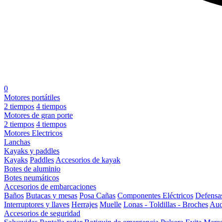
0
Motores portátiles
2 tiempos
4 tiempos
Motores de gran porte
2 tiempos
4 tiempos
Motores Electricos
Lanchas
Kayaks y paddles
Kayaks
Paddles
Accesorios de kayak
Botes de aluminio
Botes neumáticos
Accesorios de embarcaciones
Baños
Butacas y mesas
Posa Cañas
Componentes Eléctricos
Defensa
Interruptores y llaves
Herrajes
Muelle
Lonas - Toldillas - Broches
Aud
Accesorios de seguridad