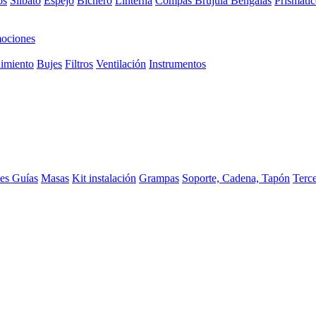
os
Silbato
Espejo
Bichero
Linterna
Compas Brujula
Bengalas
Prismátic
ociones
imiento
Bujes
Filtros
Ventilación
Instrumentos
ces
Guías
Masas
Kit instalación
Grampas
Soporte, Cadena, Tapón
Terc