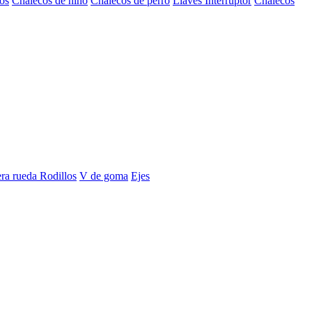
os
Chalecos de niño
Chalecos de perro
Llaves Interruptor
Chalecos
era rueda
Rodillos
V de goma
Ejes