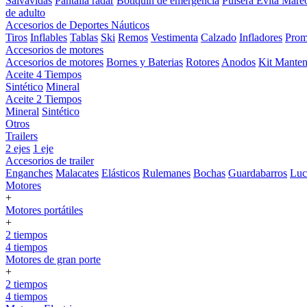
Salvavidas
Pantalla radar
Botiquin de emergencia
Pulsera Evita Mare
de adulto
Accesorios de Deportes Náuticos
Tiros
Inflables
Tablas
Ski
Remos
Vestimenta
Calzado
Infladores
Prom
Accesorios de motores
Accesorios de motores
Bornes y Baterias
Rotores
Anodos
Kit Manten
Aceite 4 Tiempos
Sintético
Mineral
Aceite 2 Tiempos
Mineral
Sintético
Otros
Trailers
2 ejes
1 eje
Accesorios de trailer
Enganches
Malacates
Elásticos
Rulemanes
Bochas
Guardabarros
Lu
Motores
+
Motores portátiles
+
2 tiempos
4 tiempos
Motores de gran porte
+
2 tiempos
4 tiempos