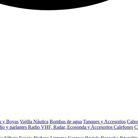
s y Boyas
Vajilla Náutica
Bombas de agua
Tanques y Accesorios
Cabos
io y parlantes
Radio VHF, Radar, Ecosonda y Accesorios
Calefones
C