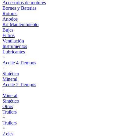
Accesorios de motores
Bornes y Baterias
Rotores
Anodos
Kit Mantenimiento
Bujes
Filtros
Ventilación
Instrumentos
Lubricantes
+
Aceite 4 Tiempos
+
Sintético
Mineral
Aceite 2 Tiempos
+
Mineral
Sintético
Otros
Trailers
+
Trailers
+
2 ejes