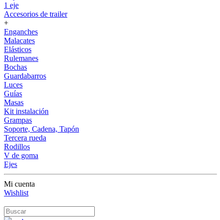
1 eje
Accesorios de trailer
+
Enganches
Malacates
Elásticos
Rulemanes
Bochas
Guardabarros
Luces
Guías
Masas
Kit instalación
Grampas
Soporte, Cadena, Tapón
Tercera rueda
Rodillos
V de goma
Ejes
Mi cuenta
Wishlist