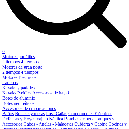
0
Motores portátiles
2 tiempos
4 tiempos
Motores de gran porte
2 tiempos
4 tiempos
Motores Electricos
Lanchas
Kayaks y paddles
Kayaks
Paddles
Accesorios de kayak
Botes de aluminio
Botes neumáticos
Accesorios de embarcaciones
Baños
Butacas y mesas
Posa Cañas
Componentes Eléctricos
Defensas y Boyas
Vajilla Náutica
Bombas de agua
Tanques y
Accesorios
Cabos - Anclas - Malacates
Cubierta y Cabina
Cocinas y