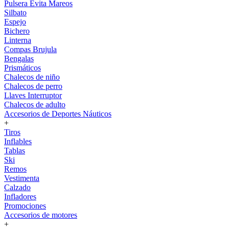
Pulsera Evita Mareos
Silbato
Espejo
Bichero
Linterna
Compas Brujula
Bengalas
Prismáticos
Chalecos de niño
Chalecos de perro
Llaves Interruptor
Chalecos de adulto
Accesorios de Deportes Náuticos
+
Tiros
Inflables
Tablas
Ski
Remos
Vestimenta
Calzado
Infladores
Promociones
Accesorios de motores
+