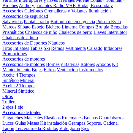
Parrillas
Interruptores y llaves
Herrajes
Muelle
Lonas - Toldillas -
Broches
Audio y parlantes
Radio VHF, Radar, Ecosonda y
Accesorios
Calefones
Cremalleras y Volantes
Iluminación
Accesorios de seguridad
Salvavidas
Pantalla radar
Botiquin de emergencia
Pulsera Evita
Mareos
Silbato
Espejo
Bichero
Linterna
Compas Brujula
Bengalas
Prismáticos
Chalecos de niño
Chalecos de perro
Llaves Interruptor
Chalecos de adulto
Accesorios de Deportes Náuticos
Tiros
Inflables
Tablas
Ski
Remos
Vestimenta
Calzado
Infladores
Promociones
Accesorios de motores
Accesorios de motores
Bornes y Baterias
Rotores
Anodos
Kit
Mantenimiento
Bujes
Filtros
Ventilación
Instrumentos
Aceite 4 Tiempos
Sintético
Mineral
Aceite 2 Tiempos
Mineral
Sintético
Otros
Trailers
2 ejes
1 eje
Accesorios de trailer
Enganches
Malacates
Elásticos
Rulemanes
Bochas
Guardabarros
Luces
Guías
Masas
Kit instalación
Grampas
Soporte, Cadena,
Tapón
Tercera rueda
Rodillos
V de goma
Ejes