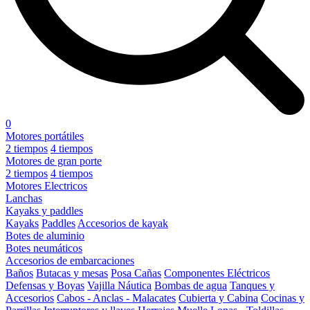
0
Motores portátiles
2 tiempos
4 tiempos
Motores de gran porte
2 tiempos
4 tiempos
Motores Electricos
Lanchas
Kayaks y paddles
Kayaks
Paddles
Accesorios de kayak
Botes de aluminio
Botes neumáticos
Accesorios de embarcaciones
Baños
Butacas y mesas
Posa Cañas
Componentes Eléctricos
Defensas y Boyas
Vajilla Náutica
Bombas de agua
Tanques y
Accesorios
Cabos - Anclas - Malacates
Cubierta y Cabina
Cocinas y