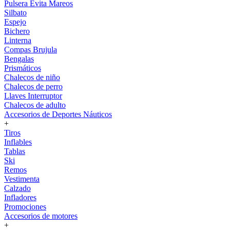
Pulsera Evita Mareos
Silbato
Espejo
Bichero
Linterna
Compas Brujula
Bengalas
Prismáticos
Chalecos de niño
Chalecos de perro
Llaves Interruptor
Chalecos de adulto
Accesorios de Deportes Náuticos
+
Tiros
Inflables
Tablas
Ski
Remos
Vestimenta
Calzado
Infladores
Promociones
Accesorios de motores
+