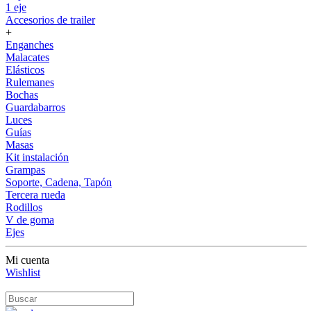
1 eje
Accesorios de trailer
+
Enganches
Malacates
Elásticos
Rulemanes
Bochas
Guardabarros
Luces
Guías
Masas
Kit instalación
Grampas
Soporte, Cadena, Tapón
Tercera rueda
Rodillos
V de goma
Ejes
Mi cuenta
Wishlist