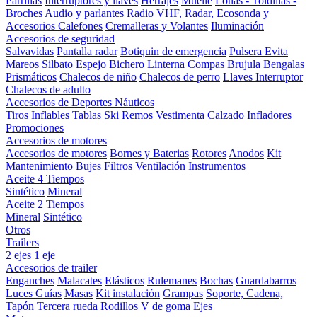
Parrillas
Interruptores y llaves
Herrajes
Muelle
Lonas - Toldillas -
Broches
Audio y parlantes
Radio VHF, Radar, Ecosonda y
Accesorios
Calefones
Cremalleras y Volantes
Iluminación
Accesorios de seguridad
Salvavidas
Pantalla radar
Botiquin de emergencia
Pulsera Evita
Mareos
Silbato
Espejo
Bichero
Linterna
Compas Brujula
Bengalas
Prismáticos
Chalecos de niño
Chalecos de perro
Llaves Interruptor
Chalecos de adulto
Accesorios de Deportes Náuticos
Tiros
Inflables
Tablas
Ski
Remos
Vestimenta
Calzado
Infladores
Promociones
Accesorios de motores
Accesorios de motores
Bornes y Baterias
Rotores
Anodos
Kit
Mantenimiento
Bujes
Filtros
Ventilación
Instrumentos
Aceite 4 Tiempos
Sintético
Mineral
Aceite 2 Tiempos
Mineral
Sintético
Otros
Trailers
2 ejes
1 eje
Accesorios de trailer
Enganches
Malacates
Elásticos
Rulemanes
Bochas
Guardabarros
Luces
Guías
Masas
Kit instalación
Grampas
Soporte, Cadena,
Tapón
Tercera rueda
Rodillos
V de goma
Ejes