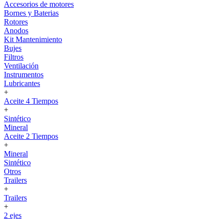
Accesorios de motores
Bornes y Baterias
Rotores
Anodos
Kit Mantenimiento
Bujes
Filtros
Ventilación
Instrumentos
Lubricantes
+
Aceite 4 Tiempos
+
Sintético
Mineral
Aceite 2 Tiempos
+
Mineral
Sintético
Otros
Trailers
+
Trailers
+
2 ejes