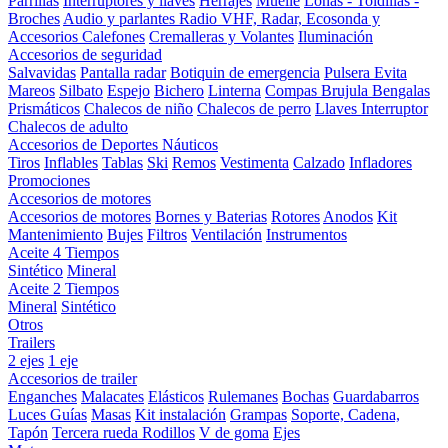
Parrillas
Interruptores y llaves
Herrajes
Muelle
Lonas - Toldillas -
Broches
Audio y parlantes
Radio VHF, Radar, Ecosonda y
Accesorios
Calefones
Cremalleras y Volantes
Iluminación
Accesorios de seguridad
Salvavidas
Pantalla radar
Botiquin de emergencia
Pulsera Evita
Mareos
Silbato
Espejo
Bichero
Linterna
Compas Brujula
Bengalas
Prismáticos
Chalecos de niño
Chalecos de perro
Llaves Interruptor
Chalecos de adulto
Accesorios de Deportes Náuticos
Tiros
Inflables
Tablas
Ski
Remos
Vestimenta
Calzado
Infladores
Promociones
Accesorios de motores
Accesorios de motores
Bornes y Baterias
Rotores
Anodos
Kit
Mantenimiento
Bujes
Filtros
Ventilación
Instrumentos
Aceite 4 Tiempos
Sintético
Mineral
Aceite 2 Tiempos
Mineral
Sintético
Otros
Trailers
2 ejes
1 eje
Accesorios de trailer
Enganches
Malacates
Elásticos
Rulemanes
Bochas
Guardabarros
Luces
Guías
Masas
Kit instalación
Grampas
Soporte, Cadena,
Tapón
Tercera rueda
Rodillos
V de goma
Ejes