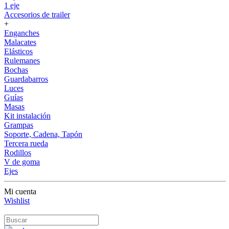
1 eje
Accesorios de trailer
+
Enganches
Malacates
Elásticos
Rulemanes
Bochas
Guardabarros
Luces
Guías
Masas
Kit instalación
Grampas
Soporte, Cadena, Tapón
Tercera rueda
Rodillos
V de goma
Ejes
Mi cuenta
Wishlist