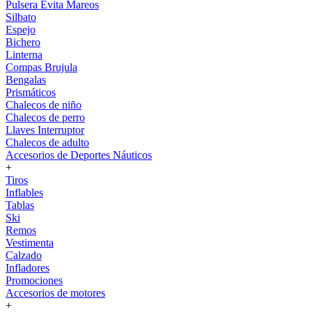
Pulsera Evita Mareos
Silbato
Espejo
Bichero
Linterna
Compas Brujula
Bengalas
Prismáticos
Chalecos de niño
Chalecos de perro
Llaves Interruptor
Chalecos de adulto
Accesorios de Deportes Náuticos
+
Tiros
Inflables
Tablas
Ski
Remos
Vestimenta
Calzado
Infladores
Promociones
Accesorios de motores
+