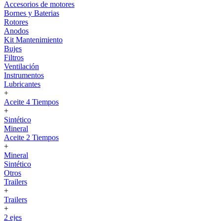
Accesorios de motores
Bornes y Baterias
Rotores
Anodos
Kit Mantenimiento
Bujes
Filtros
Ventilación
Instrumentos
Lubricantes
+
Aceite 4 Tiempos
+
Sintético
Mineral
Aceite 2 Tiempos
+
Mineral
Sintético
Otros
Trailers
+
Trailers
+
2 ejes