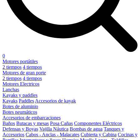
0
Motores portátiles
2 tiempos
4 tiempos
Motores de gran porte
2 tiempos
4 tiempos
Motores Electricos
Lanchas
Kayaks y paddles
Kayaks
Paddles
Accesorios de kayak
Botes de aluminio
Botes neumáticos
Accesorios de embarcaciones
Baños
Butacas y mesas
Posa Cañas
Componentes Eléctricos
Defensas y Boyas
Vajilla Náutica
Bombas de agua
Tanques y
Accesorios
Cabos - Anclas - Malacates
Cubierta y Cabina
Cocinas y