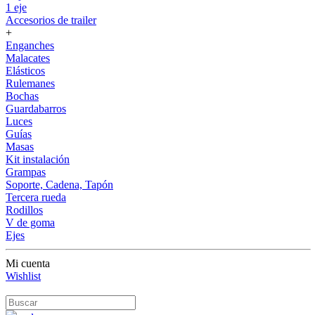
1 eje
Accesorios de trailer
+
Enganches
Malacates
Elásticos
Rulemanes
Bochas
Guardabarros
Luces
Guías
Masas
Kit instalación
Grampas
Soporte, Cadena, Tapón
Tercera rueda
Rodillos
V de goma
Ejes
Mi cuenta
Wishlist