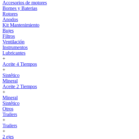
Accesorios de motores
Bornes y Baterias
Rotores
Anodos
Kit Mantenimiento
Bujes
Filtros
Ventilación
Instrumentos
Lubricantes
+
Aceite 4 Tiempos
+
Sintético
Mineral
Aceite 2 Tiempos
+
Mineral
Sintético
Otros
Trailers
+
Trailers
+
2 ejes