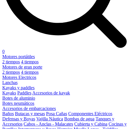
0
Motores portátiles
2 tiempos
4 tiempos
Motores de gran porte
2 tiempos
4 tiempos
Motores Electricos
Lanchas
Kayaks y paddles
Kayaks
Paddles
Accesorios de kayak
Botes de aluminio
Botes neumáticos
Accesorios de embarcaciones
Baños
Butacas y mesas
Posa Cañas
Componentes Eléctricos
Defensas y Boyas
Vajilla Náutica
Bombas de agua
Tanques y
Accesorios
Cabos - Anclas - Malacates
Cubierta y Cabina
Cocinas y