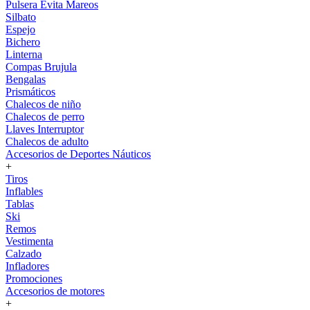
Pulsera Evita Mareos
Silbato
Espejo
Bichero
Linterna
Compas Brujula
Bengalas
Prismáticos
Chalecos de niño
Chalecos de perro
Llaves Interruptor
Chalecos de adulto
Accesorios de Deportes Náuticos
+
Tiros
Inflables
Tablas
Ski
Remos
Vestimenta
Calzado
Infladores
Promociones
Accesorios de motores
+