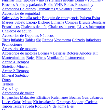
Parrillas
Interruptores y llaves
Herrajes
Muelle
Lonas - Toldillas -
Broches
Audio y parlantes
Radio VHF, Radar, Ecosonda y
Accesorios
Calefones
Cremalleras y Volantes
Iluminación
Accesorios de seguridad
Salvavidas
Pantalla radar
Botiquin de emergencia
Pulsera Evita
Mareos
Silbato
Espejo
Bichero
Linterna
Compas Brujula
Bengalas
Prismáticos
Chalecos de niño
Chalecos de perro
Llaves Interruptor
Chalecos de adulto
Accesorios de Deportes Náuticos
Tiros
Inflables
Tablas
Ski
Remos
Vestimenta
Calzado
Infladores
Promociones
Accesorios de motores
Accesorios de motores
Bornes y Baterias
Rotores
Anodos
Kit
Mantenimiento
Bujes
Filtros
Ventilación
Instrumentos
Aceite 4 Tiempos
Sintético
Mineral
Aceite 2 Tiempos
Mineral
Sintético
Otros
Trailers
2 ejes
1 eje
Accesorios de trailer
Enganches
Malacates
Elásticos
Rulemanes
Bochas
Guardabarros
Luces
Guías
Masas
Kit instalación
Grampas
Soporte, Cadena,
Tapón
Tercera rueda
Rodillos
V de goma
Ejes