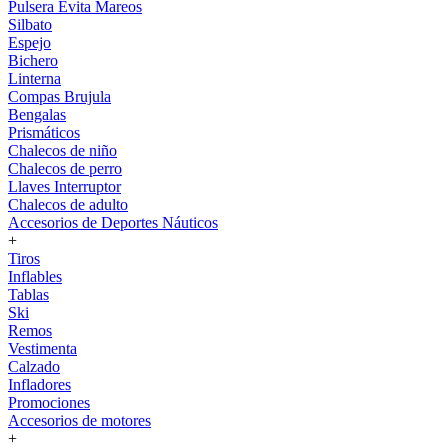
Pulsera Evita Mareos
Silbato
Espejo
Bichero
Linterna
Compas Brujula
Bengalas
Prismáticos
Chalecos de niño
Chalecos de perro
Llaves Interruptor
Chalecos de adulto
Accesorios de Deportes Náuticos
+
Tiros
Inflables
Tablas
Ski
Remos
Vestimenta
Calzado
Infladores
Promociones
Accesorios de motores
+