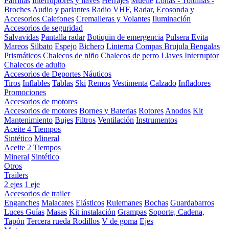
Parrillas
Interruptores y llaves
Herrajes
Muelle
Lonas - Toldillas -
Broches
Audio y parlantes
Radio VHF, Radar, Ecosonda y
Accesorios
Calefones
Cremalleras y Volantes
Iluminación
Accesorios de seguridad
Salvavidas
Pantalla radar
Botiquin de emergencia
Pulsera Evita
Mareos
Silbato
Espejo
Bichero
Linterna
Compas Brujula
Bengalas
Prismáticos
Chalecos de niño
Chalecos de perro
Llaves Interruptor
Chalecos de adulto
Accesorios de Deportes Náuticos
Tiros
Inflables
Tablas
Ski
Remos
Vestimenta
Calzado
Infladores
Promociones
Accesorios de motores
Accesorios de motores
Bornes y Baterias
Rotores
Anodos
Kit
Mantenimiento
Bujes
Filtros
Ventilación
Instrumentos
Aceite 4 Tiempos
Sintético
Mineral
Aceite 2 Tiempos
Mineral
Sintético
Otros
Trailers
2 ejes
1 eje
Accesorios de trailer
Enganches
Malacates
Elásticos
Rulemanes
Bochas
Guardabarros
Luces
Guías
Masas
Kit instalación
Grampas
Soporte, Cadena,
Tapón
Tercera rueda
Rodillos
V de goma
Ejes