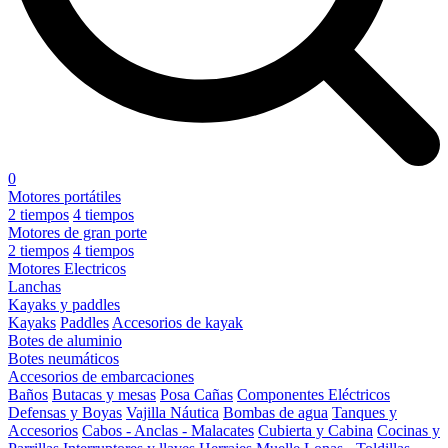
0
Motores portátiles
2 tiempos
4 tiempos
Motores de gran porte
2 tiempos
4 tiempos
Motores Electricos
Lanchas
Kayaks y paddles
Kayaks
Paddles
Accesorios de kayak
Botes de aluminio
Botes neumáticos
Accesorios de embarcaciones
Baños
Butacas y mesas
Posa Cañas
Componentes Eléctricos
Defensas y Boyas
Vajilla Náutica
Bombas de agua
Tanques y
Accesorios
Cabos - Anclas - Malacates
Cubierta y Cabina
Cocinas y