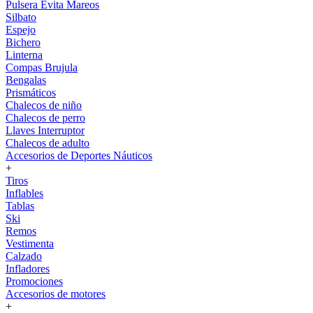
Pulsera Evita Mareos
Silbato
Espejo
Bichero
Linterna
Compas Brujula
Bengalas
Prismáticos
Chalecos de niño
Chalecos de perro
Llaves Interruptor
Chalecos de adulto
Accesorios de Deportes Náuticos
+
Tiros
Inflables
Tablas
Ski
Remos
Vestimenta
Calzado
Infladores
Promociones
Accesorios de motores
+