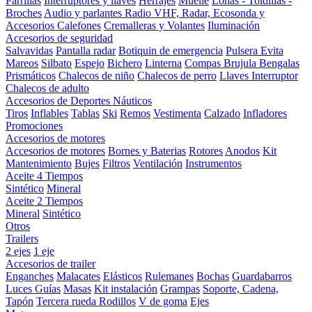
Parrillas
Interruptores y llaves
Herrajes
Muelle
Lonas - Toldillas -
Broches
Audio y parlantes
Radio VHF, Radar, Ecosonda y
Accesorios
Calefones
Cremalleras y Volantes
Iluminación
Accesorios de seguridad
Salvavidas
Pantalla radar
Botiquin de emergencia
Pulsera Evita
Mareos
Silbato
Espejo
Bichero
Linterna
Compas Brujula
Bengalas
Prismáticos
Chalecos de niño
Chalecos de perro
Llaves Interruptor
Chalecos de adulto
Accesorios de Deportes Náuticos
Tiros
Inflables
Tablas
Ski
Remos
Vestimenta
Calzado
Infladores
Promociones
Accesorios de motores
Accesorios de motores
Bornes y Baterias
Rotores
Anodos
Kit
Mantenimiento
Bujes
Filtros
Ventilación
Instrumentos
Aceite 4 Tiempos
Sintético
Mineral
Aceite 2 Tiempos
Mineral
Sintético
Otros
Trailers
2 ejes
1 eje
Accesorios de trailer
Enganches
Malacates
Elásticos
Rulemanes
Bochas
Guardabarros
Luces
Guías
Masas
Kit instalación
Grampas
Soporte, Cadena,
Tapón
Tercera rueda
Rodillos
V de goma
Ejes