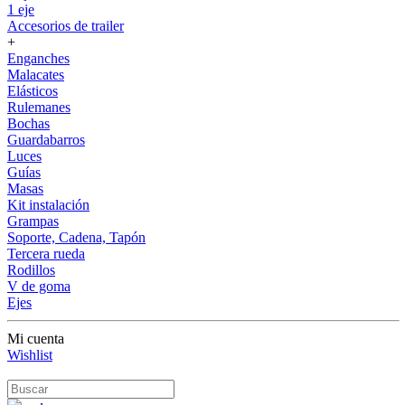
1 eje
Accesorios de trailer
+
Enganches
Malacates
Elásticos
Rulemanes
Bochas
Guardabarros
Luces
Guías
Masas
Kit instalación
Grampas
Soporte, Cadena, Tapón
Tercera rueda
Rodillos
V de goma
Ejes
Mi cuenta
Wishlist