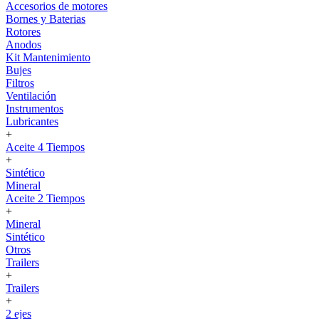
Accesorios de motores
Bornes y Baterias
Rotores
Anodos
Kit Mantenimiento
Bujes
Filtros
Ventilación
Instrumentos
Lubricantes
+
Aceite 4 Tiempos
+
Sintético
Mineral
Aceite 2 Tiempos
+
Mineral
Sintético
Otros
Trailers
+
Trailers
+
2 ejes