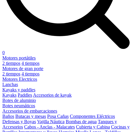
0
Motores portátiles
2 tiempos
4 tiempos
Motores de gran porte
2 tiempos
4 tiempos
Motores Electricos
Lanchas
Kayaks y paddles
Kayaks
Paddles
Accesorios de kayak
Botes de aluminio
Botes neumáticos
Accesorios de embarcaciones
Baños
Butacas y mesas
Posa Cañas
Componentes Eléctricos
Defensas y Boyas
Vajilla Náutica
Bombas de agua
Tanques y
Accesorios
Cabos - Anclas - Malacates
Cubierta y Cabina
Cocinas y