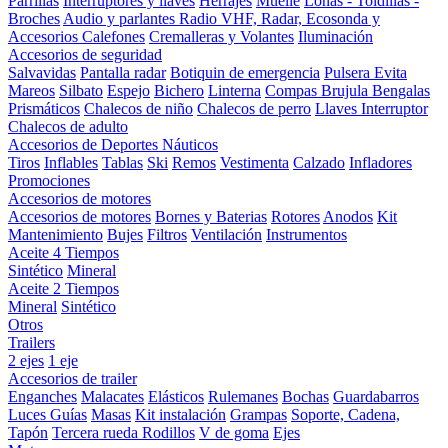
Parrillas
Interruptores y llaves
Herrajes
Muelle
Lonas - Toldillas -
Broches
Audio y parlantes
Radio VHF, Radar, Ecosonda y
Accesorios
Calefones
Cremalleras y Volantes
Iluminación
Accesorios de seguridad
Salvavidas
Pantalla radar
Botiquin de emergencia
Pulsera Evita
Mareos
Silbato
Espejo
Bichero
Linterna
Compas Brujula
Bengalas
Prismáticos
Chalecos de niño
Chalecos de perro
Llaves Interruptor
Chalecos de adulto
Accesorios de Deportes Náuticos
Tiros
Inflables
Tablas
Ski
Remos
Vestimenta
Calzado
Infladores
Promociones
Accesorios de motores
Accesorios de motores
Bornes y Baterias
Rotores
Anodos
Kit
Mantenimiento
Bujes
Filtros
Ventilación
Instrumentos
Aceite 4 Tiempos
Sintético
Mineral
Aceite 2 Tiempos
Mineral
Sintético
Otros
Trailers
2 ejes
1 eje
Accesorios de trailer
Enganches
Malacates
Elásticos
Rulemanes
Bochas
Guardabarros
Luces
Guías
Masas
Kit instalación
Grampas
Soporte, Cadena,
Tapón
Tercera rueda
Rodillos
V de goma
Ejes