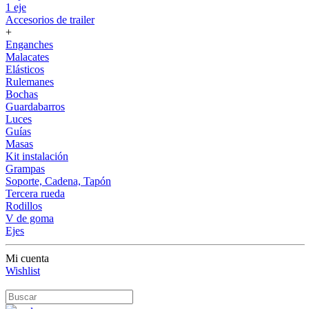
1 eje
Accesorios de trailer
+
Enganches
Malacates
Elásticos
Rulemanes
Bochas
Guardabarros
Luces
Guías
Masas
Kit instalación
Grampas
Soporte, Cadena, Tapón
Tercera rueda
Rodillos
V de goma
Ejes
Mi cuenta
Wishlist