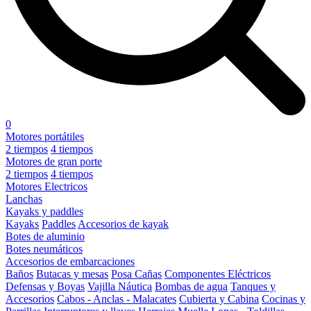
0
Motores portátiles
2 tiempos
4 tiempos
Motores de gran porte
2 tiempos
4 tiempos
Motores Electricos
Lanchas
Kayaks y paddles
Kayaks
Paddles
Accesorios de kayak
Botes de aluminio
Botes neumáticos
Accesorios de embarcaciones
Baños
Butacas y mesas
Posa Cañas
Componentes Eléctricos
Defensas y Boyas
Vajilla Náutica
Bombas de agua
Tanques y
Accesorios
Cabos - Anclas - Malacates
Cubierta y Cabina
Cocinas y