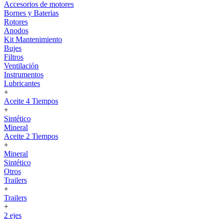
Accesorios de motores
Bornes y Baterias
Rotores
Anodos
Kit Mantenimiento
Bujes
Filtros
Ventilación
Instrumentos
Lubricantes
+
Aceite 4 Tiempos
+
Sintético
Mineral
Aceite 2 Tiempos
+
Mineral
Sintético
Otros
Trailers
+
Trailers
+
2 ejes