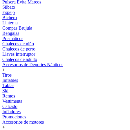
Pulsera Evita Mareos
Silbato
Espejo
Bichero
Linterna
Compas Brujula
Bengalas
Prismáticos
Chalecos de niño
Chalecos de perro
Llaves Interruptor
Chalecos de adulto
Accesorios de Deportes Náuticos
+
Tiros
Inflables
Tablas
Ski
Remos
Vestimenta
Calzado
Infladores
Promociones
Accesorios de motores
+