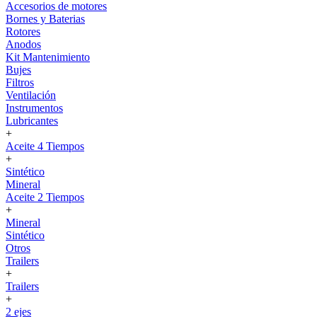
Accesorios de motores
Bornes y Baterias
Rotores
Anodos
Kit Mantenimiento
Bujes
Filtros
Ventilación
Instrumentos
Lubricantes
+
Aceite 4 Tiempos
+
Sintético
Mineral
Aceite 2 Tiempos
+
Mineral
Sintético
Otros
Trailers
+
Trailers
+
2 ejes