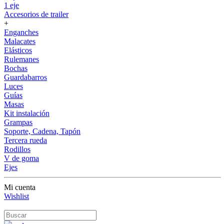
1 eje
Accesorios de trailer
+
Enganches
Malacates
Elásticos
Rulemanes
Bochas
Guardabarros
Luces
Guías
Masas
Kit instalación
Grampas
Soporte, Cadena, Tapón
Tercera rueda
Rodillos
V de goma
Ejes
Mi cuenta
Wishlist