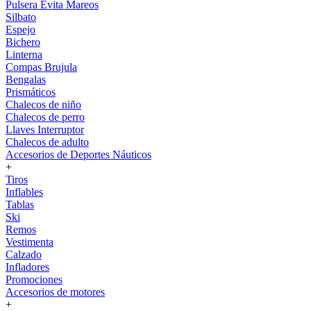
Pulsera Evita Mareos
Silbato
Espejo
Bichero
Linterna
Compas Brujula
Bengalas
Prismáticos
Chalecos de niño
Chalecos de perro
Llaves Interruptor
Chalecos de adulto
Accesorios de Deportes Náuticos
+
Tiros
Inflables
Tablas
Ski
Remos
Vestimenta
Calzado
Infladores
Promociones
Accesorios de motores
+