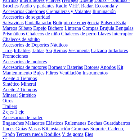
Parrillas
Interruptores y llaves
Herrajes
Muelle
Lonas - Toldillas -
Broches
Audio y parlantes
Radio VHF, Radar, Ecosonda y
Accesorios
Calefones
Cremalleras y Volantes
Iluminación
Accesorios de seguridad
Salvavidas
Pantalla radar
Botiquin de emergencia
Pulsera Evita
Mareos
Silbato
Espejo
Bichero
Linterna
Compas Brujula
Bengalas
Prismáticos
Chalecos de niño
Chalecos de perro
Llaves Interruptor
Chalecos de adulto
Accesorios de Deportes Náuticos
Tiros
Inflables
Tablas
Ski
Remos
Vestimenta
Calzado
Infladores
Promociones
Accesorios de motores
Accesorios de motores
Bornes y Baterias
Rotores
Anodos
Kit
Mantenimiento
Bujes
Filtros
Ventilación
Instrumentos
Aceite 4 Tiempos
Sintético
Mineral
Aceite 2 Tiempos
Mineral
Sintético
Otros
Trailers
2 ejes
1 eje
Accesorios de trailer
Enganches
Malacates
Elásticos
Rulemanes
Bochas
Guardabarros
Luces
Guías
Masas
Kit instalación
Grampas
Soporte, Cadena,
Tapón
Tercera rueda
Rodillos
V de goma
Ejes