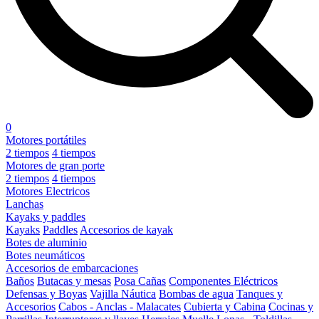
0
Motores portátiles
2 tiempos
4 tiempos
Motores de gran porte
2 tiempos
4 tiempos
Motores Electricos
Lanchas
Kayaks y paddles
Kayaks
Paddles
Accesorios de kayak
Botes de aluminio
Botes neumáticos
Accesorios de embarcaciones
Baños
Butacas y mesas
Posa Cañas
Componentes Eléctricos
Defensas y Boyas
Vajilla Náutica
Bombas de agua
Tanques y
Accesorios
Cabos - Anclas - Malacates
Cubierta y Cabina
Cocinas y