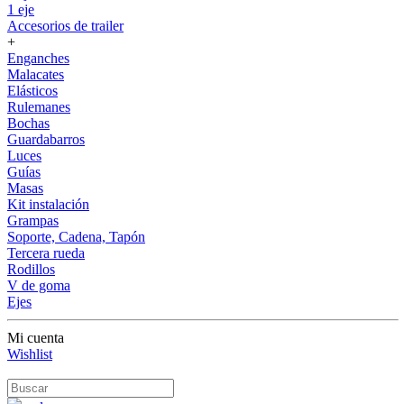
1 eje
Accesorios de trailer
+
Enganches
Malacates
Elásticos
Rulemanes
Bochas
Guardabarros
Luces
Guías
Masas
Kit instalación
Grampas
Soporte, Cadena, Tapón
Tercera rueda
Rodillos
V de goma
Ejes
Mi cuenta
Wishlist