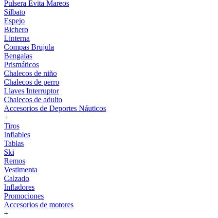
Pulsera Evita Mareos
Silbato
Espejo
Bichero
Linterna
Compas Brujula
Bengalas
Prismáticos
Chalecos de niño
Chalecos de perro
Llaves Interruptor
Chalecos de adulto
Accesorios de Deportes Náuticos
+
Tiros
Inflables
Tablas
Ski
Remos
Vestimenta
Calzado
Infladores
Promociones
Accesorios de motores
+