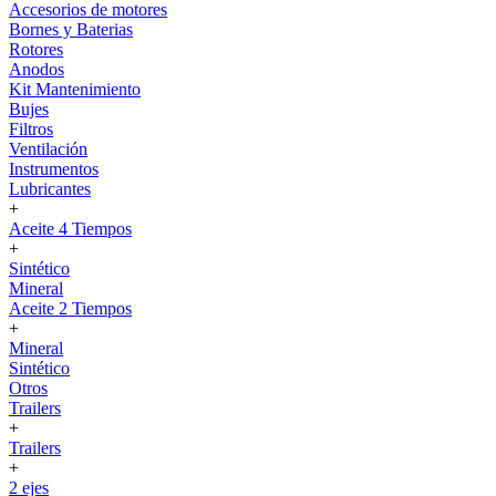
Accesorios de motores
Bornes y Baterias
Rotores
Anodos
Kit Mantenimiento
Bujes
Filtros
Ventilación
Instrumentos
Lubricantes
+
Aceite 4 Tiempos
+
Sintético
Mineral
Aceite 2 Tiempos
+
Mineral
Sintético
Otros
Trailers
+
Trailers
+
2 ejes