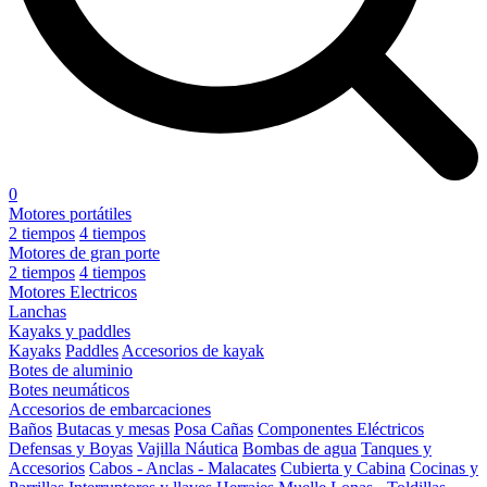
0
Motores portátiles
2 tiempos
4 tiempos
Motores de gran porte
2 tiempos
4 tiempos
Motores Electricos
Lanchas
Kayaks y paddles
Kayaks
Paddles
Accesorios de kayak
Botes de aluminio
Botes neumáticos
Accesorios de embarcaciones
Baños
Butacas y mesas
Posa Cañas
Componentes Eléctricos
Defensas y Boyas
Vajilla Náutica
Bombas de agua
Tanques y
Accesorios
Cabos - Anclas - Malacates
Cubierta y Cabina
Cocinas y