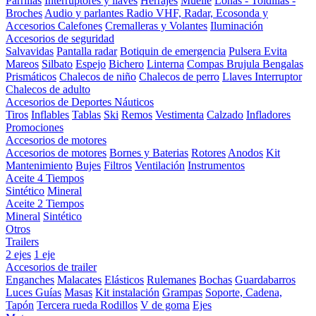
Parrillas
Interruptores y llaves
Herrajes
Muelle
Lonas - Toldillas -
Broches
Audio y parlantes
Radio VHF, Radar, Ecosonda y
Accesorios
Calefones
Cremalleras y Volantes
Iluminación
Accesorios de seguridad
Salvavidas
Pantalla radar
Botiquin de emergencia
Pulsera Evita
Mareos
Silbato
Espejo
Bichero
Linterna
Compas Brujula
Bengalas
Prismáticos
Chalecos de niño
Chalecos de perro
Llaves Interruptor
Chalecos de adulto
Accesorios de Deportes Náuticos
Tiros
Inflables
Tablas
Ski
Remos
Vestimenta
Calzado
Infladores
Promociones
Accesorios de motores
Accesorios de motores
Bornes y Baterias
Rotores
Anodos
Kit
Mantenimiento
Bujes
Filtros
Ventilación
Instrumentos
Aceite 4 Tiempos
Sintético
Mineral
Aceite 2 Tiempos
Mineral
Sintético
Otros
Trailers
2 ejes
1 eje
Accesorios de trailer
Enganches
Malacates
Elásticos
Rulemanes
Bochas
Guardabarros
Luces
Guías
Masas
Kit instalación
Grampas
Soporte, Cadena,
Tapón
Tercera rueda
Rodillos
V de goma
Ejes