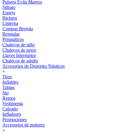
Pulsera Evita Mareos
Silbato
Espejo
Bichero
Linterna
Compas Brujula
Bengalas
Prismáticos
Chalecos de niño
Chalecos de perro
Llaves Interruptor
Chalecos de adulto
Accesorios de Deportes Náuticos
+
Tiros
Inflables
Tablas
Ski
Remos
Vestimenta
Calzado
Infladores
Promociones
Accesorios de motores
+