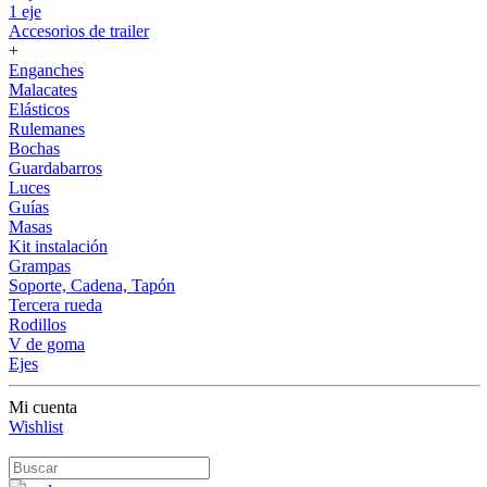
1 eje
Accesorios de trailer
+
Enganches
Malacates
Elásticos
Rulemanes
Bochas
Guardabarros
Luces
Guías
Masas
Kit instalación
Grampas
Soporte, Cadena, Tapón
Tercera rueda
Rodillos
V de goma
Ejes
Mi cuenta
Wishlist