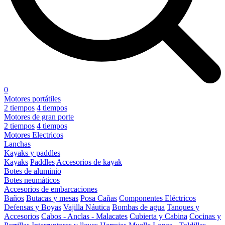
0
Motores portátiles
2 tiempos
4 tiempos
Motores de gran porte
2 tiempos
4 tiempos
Motores Electricos
Lanchas
Kayaks y paddles
Kayaks
Paddles
Accesorios de kayak
Botes de aluminio
Botes neumáticos
Accesorios de embarcaciones
Baños
Butacas y mesas
Posa Cañas
Componentes Eléctricos
Defensas y Boyas
Vajilla Náutica
Bombas de agua
Tanques y
Accesorios
Cabos - Anclas - Malacates
Cubierta y Cabina
Cocinas y