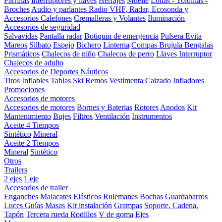
Parrillas
Interruptores y llaves
Herrajes
Muelle
Lonas - Toldillas -
Broches
Audio y parlantes
Radio VHF, Radar, Ecosonda y
Accesorios
Calefones
Cremalleras y Volantes
Iluminación
Accesorios de seguridad
Salvavidas
Pantalla radar
Botiquin de emergencia
Pulsera Evita
Mareos
Silbato
Espejo
Bichero
Linterna
Compas Brujula
Bengalas
Prismáticos
Chalecos de niño
Chalecos de perro
Llaves Interruptor
Chalecos de adulto
Accesorios de Deportes Náuticos
Tiros
Inflables
Tablas
Ski
Remos
Vestimenta
Calzado
Infladores
Promociones
Accesorios de motores
Accesorios de motores
Bornes y Baterias
Rotores
Anodos
Kit
Mantenimiento
Bujes
Filtros
Ventilación
Instrumentos
Aceite 4 Tiempos
Sintético
Mineral
Aceite 2 Tiempos
Mineral
Sintético
Otros
Trailers
2 ejes
1 eje
Accesorios de trailer
Enganches
Malacates
Elásticos
Rulemanes
Bochas
Guardabarros
Luces
Guías
Masas
Kit instalación
Grampas
Soporte, Cadena,
Tapón
Tercera rueda
Rodillos
V de goma
Ejes