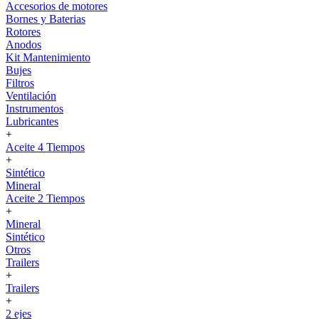
Accesorios de motores
Bornes y Baterias
Rotores
Anodos
Kit Mantenimiento
Bujes
Filtros
Ventilación
Instrumentos
Lubricantes
+
Aceite 4 Tiempos
+
Sintético
Mineral
Aceite 2 Tiempos
+
Mineral
Sintético
Otros
Trailers
+
Trailers
+
2 ejes