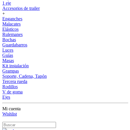
1 eje
Accesorios de trailer
+
Enganches
Malacates
Elásticos
Rulemanes
Bochas
Guardabarros
Luces
Guías
Masas
Kit instalación
Grampas
Soporte, Cadena, Tapón
Tercera rueda
Rodillos
V de goma
Ejes
Mi cuenta
Wishlist