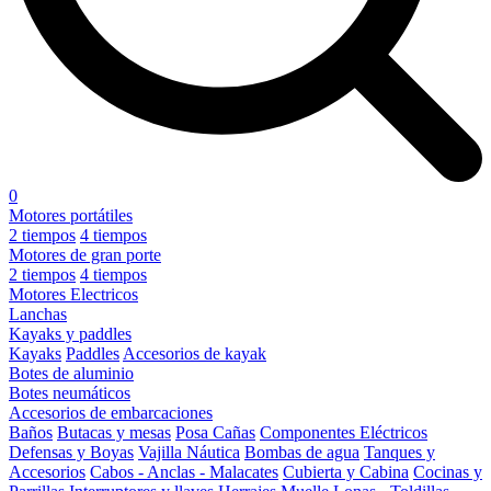
0
Motores portátiles
2 tiempos
4 tiempos
Motores de gran porte
2 tiempos
4 tiempos
Motores Electricos
Lanchas
Kayaks y paddles
Kayaks
Paddles
Accesorios de kayak
Botes de aluminio
Botes neumáticos
Accesorios de embarcaciones
Baños
Butacas y mesas
Posa Cañas
Componentes Eléctricos
Defensas y Boyas
Vajilla Náutica
Bombas de agua
Tanques y
Accesorios
Cabos - Anclas - Malacates
Cubierta y Cabina
Cocinas y