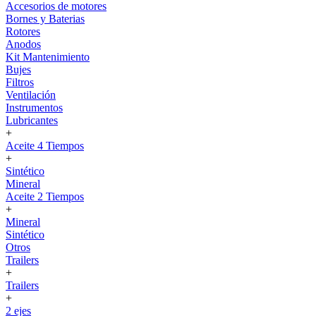
Accesorios de motores
Bornes y Baterias
Rotores
Anodos
Kit Mantenimiento
Bujes
Filtros
Ventilación
Instrumentos
Lubricantes
+
Aceite 4 Tiempos
+
Sintético
Mineral
Aceite 2 Tiempos
+
Mineral
Sintético
Otros
Trailers
+
Trailers
+
2 ejes