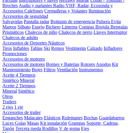
Parrillas
Interruptores y llaves
Herrajes
Muelle
Lonas - Toldillas -
Broches
Audio y parlantes
Radio VHF, Radar, Ecosonda y
Accesorios
Calefones
Cremalleras y Volantes
Iluminación
Accesorios de seguridad
Salvavidas
Pantalla radar
Botiquin de emergencia
Pulsera Evita
Mareos
Silbato
Espejo
Bichero
Linterna
Compas Brujula
Bengalas
Prismáticos
Chalecos de niño
Chalecos de perro
Llaves Interruptor
Chalecos de adulto
Accesorios de Deportes Náuticos
Tiros
Inflables
Tablas
Ski
Remos
Vestimenta
Calzado
Infladores
Promociones
Accesorios de motores
Accesorios de motores
Bornes y Baterias
Rotores
Anodos
Kit
Mantenimiento
Bujes
Filtros
Ventilación
Instrumentos
Aceite 4 Tiempos
Sintético
Mineral
Aceite 2 Tiempos
Mineral
Sintético
Otros
Trailers
2 ejes
1 eje
Accesorios de trailer
Enganches
Malacates
Elásticos
Rulemanes
Bochas
Guardabarros
Luces
Guías
Masas
Kit instalación
Grampas
Soporte, Cadena,
Tapón
Tercera rueda
Rodillos
V de goma
Ejes