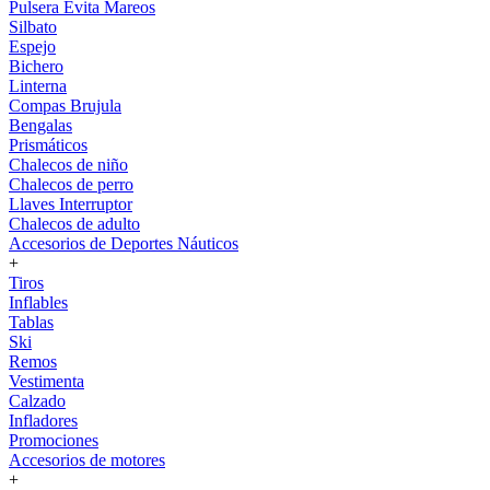
Pulsera Evita Mareos
Silbato
Espejo
Bichero
Linterna
Compas Brujula
Bengalas
Prismáticos
Chalecos de niño
Chalecos de perro
Llaves Interruptor
Chalecos de adulto
Accesorios de Deportes Náuticos
+
Tiros
Inflables
Tablas
Ski
Remos
Vestimenta
Calzado
Infladores
Promociones
Accesorios de motores
+