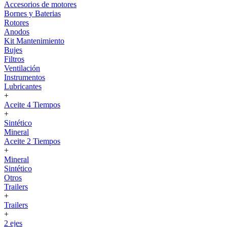
Accesorios de motores
Bornes y Baterias
Rotores
Anodos
Kit Mantenimiento
Bujes
Filtros
Ventilación
Instrumentos
Lubricantes
+
Aceite 4 Tiempos
+
Sintético
Mineral
Aceite 2 Tiempos
+
Mineral
Sintético
Otros
Trailers
+
Trailers
+
2 ejes