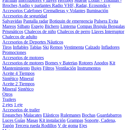
Parrillas
Interruptores y llaves
Herrajes
Muelle
Lonas - Toldillas -
Broches
Audio y parlantes
Radio VHF, Radar, Ecosonda y
Accesorios
Calefones
Cremalleras y Volantes
Iluminación
Accesorios de seguridad
Salvavidas
Pantalla radar
Botiquin de emergencia
Pulsera Evita
Mareos
Silbato
Espejo
Bichero
Linterna
Compas Brujula
Bengalas
Prismáticos
Chalecos de niño
Chalecos de perro
Llaves Interruptor
Chalecos de adulto
Accesorios de Deportes Náuticos
Tiros
Inflables
Tablas
Ski
Remos
Vestimenta
Calzado
Infladores
Promociones
Accesorios de motores
Accesorios de motores
Bornes y Baterias
Rotores
Anodos
Kit
Mantenimiento
Bujes
Filtros
Ventilación
Instrumentos
Aceite 4 Tiempos
Sintético
Mineral
Aceite 2 Tiempos
Mineral
Sintético
Otros
Trailers
2 ejes
1 eje
Accesorios de trailer
Enganches
Malacates
Elásticos
Rulemanes
Bochas
Guardabarros
Luces
Guías
Masas
Kit instalación
Grampas
Soporte, Cadena,
Tapón
Tercera rueda
Rodillos
V de goma
Ejes