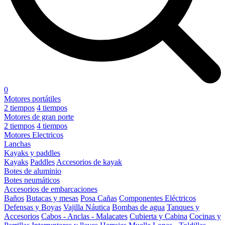
0
Motores portátiles
2 tiempos
4 tiempos
Motores de gran porte
2 tiempos
4 tiempos
Motores Electricos
Lanchas
Kayaks y paddles
Kayaks
Paddles
Accesorios de kayak
Botes de aluminio
Botes neumáticos
Accesorios de embarcaciones
Baños
Butacas y mesas
Posa Cañas
Componentes Eléctricos
Defensas y Boyas
Vajilla Náutica
Bombas de agua
Tanques y
Accesorios
Cabos - Anclas - Malacates
Cubierta y Cabina
Cocinas y