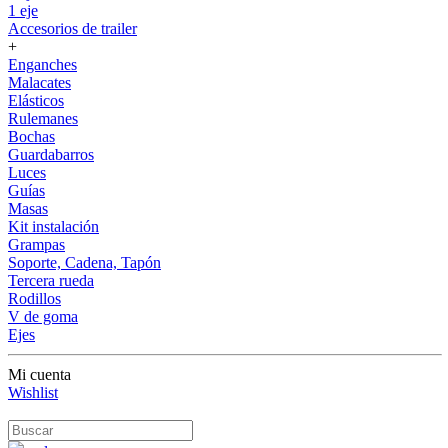
1 eje
Accesorios de trailer
+
Enganches
Malacates
Elásticos
Rulemanes
Bochas
Guardabarros
Luces
Guías
Masas
Kit instalación
Grampas
Soporte, Cadena, Tapón
Tercera rueda
Rodillos
V de goma
Ejes
Mi cuenta
Wishlist