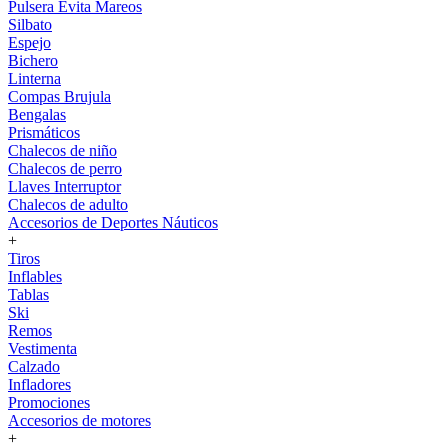
Pulsera Evita Mareos
Silbato
Espejo
Bichero
Linterna
Compas Brujula
Bengalas
Prismáticos
Chalecos de niño
Chalecos de perro
Llaves Interruptor
Chalecos de adulto
Accesorios de Deportes Náuticos
+
Tiros
Inflables
Tablas
Ski
Remos
Vestimenta
Calzado
Infladores
Promociones
Accesorios de motores
+