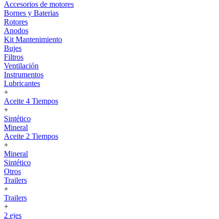
Accesorios de motores
Bornes y Baterias
Rotores
Anodos
Kit Mantenimiento
Bujes
Filtros
Ventilación
Instrumentos
Lubricantes
+
Aceite 4 Tiempos
+
Sintético
Mineral
Aceite 2 Tiempos
+
Mineral
Sintético
Otros
Trailers
+
Trailers
+
2 ejes