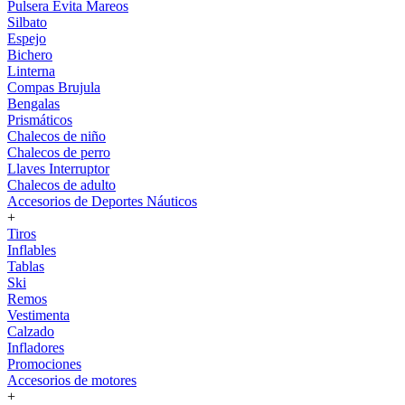
Pulsera Evita Mareos
Silbato
Espejo
Bichero
Linterna
Compas Brujula
Bengalas
Prismáticos
Chalecos de niño
Chalecos de perro
Llaves Interruptor
Chalecos de adulto
Accesorios de Deportes Náuticos
+
Tiros
Inflables
Tablas
Ski
Remos
Vestimenta
Calzado
Infladores
Promociones
Accesorios de motores
+