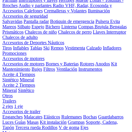
Parrillas
Interruptores y llaves
Herrajes
Muelle
Lonas - Toldillas -
Broches
Audio y parlantes
Radio VHF, Radar, Ecosonda y
Accesorios
Calefones
Cremalleras y Volantes
Iluminación
Accesorios de seguridad
Salvavidas
Pantalla radar
Botiquin de emergencia
Pulsera Evita
Mareos
Silbato
Espejo
Bichero
Linterna
Compas Brujula
Bengalas
Prismáticos
Chalecos de niño
Chalecos de perro
Llaves Interruptor
Chalecos de adulto
Accesorios de Deportes Náuticos
Tiros
Inflables
Tablas
Ski
Remos
Vestimenta
Calzado
Infladores
Promociones
Accesorios de motores
Accesorios de motores
Bornes y Baterias
Rotores
Anodos
Kit
Mantenimiento
Bujes
Filtros
Ventilación
Instrumentos
Aceite 4 Tiempos
Sintético
Mineral
Aceite 2 Tiempos
Mineral
Sintético
Otros
Trailers
2 ejes
1 eje
Accesorios de trailer
Enganches
Malacates
Elásticos
Rulemanes
Bochas
Guardabarros
Luces
Guías
Masas
Kit instalación
Grampas
Soporte, Cadena,
Tapón
Tercera rueda
Rodillos
V de goma
Ejes