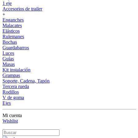
1 eje
Accesorios de trailer
+
Enganches
Malacates
Elásticos
Rulemanes
Bochas
Guardabarros
Luces
Guías
Masas
Kit instalación
Grampas
Soporte, Cadena, Tapón
Tercera rueda
Rodillos
V de goma
Ejes
Mi cuenta
Wishlist