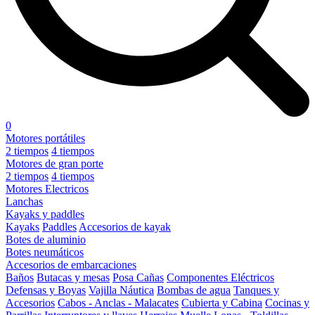
0
Motores portátiles
2 tiempos
4 tiempos
Motores de gran porte
2 tiempos
4 tiempos
Motores Electricos
Lanchas
Kayaks y paddles
Kayaks
Paddles
Accesorios de kayak
Botes de aluminio
Botes neumáticos
Accesorios de embarcaciones
Baños
Butacas y mesas
Posa Cañas
Componentes Eléctricos
Defensas y Boyas
Vajilla Náutica
Bombas de agua
Tanques y
Accesorios
Cabos - Anclas - Malacates
Cubierta y Cabina
Cocinas y