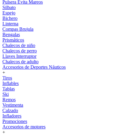
Pulsera Evita Mareos
Silbato
Espejo
Bichero
Linterna
Compas Brujula
Bengalas
Prismáticos
Chalecos de niño
Chalecos de perro
Llaves Interruptor
Chalecos de adulto
Accesorios de Deportes Náuticos
+
Tiros
Inflables
Tablas
Ski
Remos
Vestimenta
Calzado
Infladores
Promociones
Accesorios de motores
+