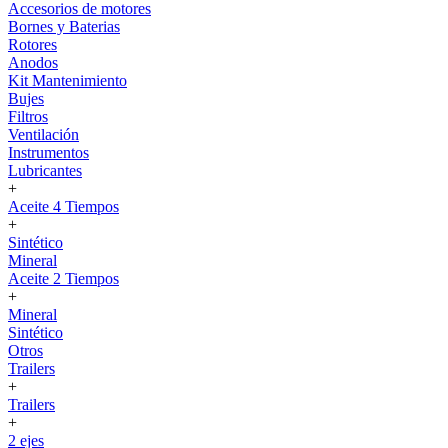
Accesorios de motores
Bornes y Baterias
Rotores
Anodos
Kit Mantenimiento
Bujes
Filtros
Ventilación
Instrumentos
Lubricantes
+
Aceite 4 Tiempos
+
Sintético
Mineral
Aceite 2 Tiempos
+
Mineral
Sintético
Otros
Trailers
+
Trailers
+
2 ejes