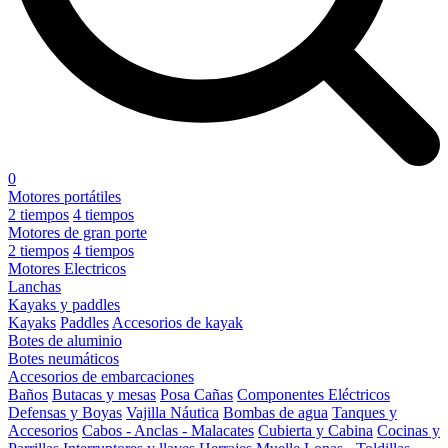
0
Motores portátiles
2 tiempos
4 tiempos
Motores de gran porte
2 tiempos
4 tiempos
Motores Electricos
Lanchas
Kayaks y paddles
Kayaks
Paddles
Accesorios de kayak
Botes de aluminio
Botes neumáticos
Accesorios de embarcaciones
Baños
Butacas y mesas
Posa Cañas
Componentes Eléctricos
Defensas y Boyas
Vajilla Náutica
Bombas de agua
Tanques y
Accesorios
Cabos - Anclas - Malacates
Cubierta y Cabina
Cocinas y