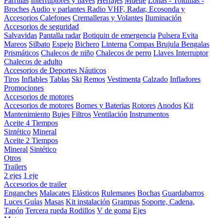
Parrillas
Interruptores y llaves
Herrajes
Muelle
Lonas - Toldillas -
Broches
Audio y parlantes
Radio VHF, Radar, Ecosonda y
Accesorios
Calefones
Cremalleras y Volantes
Iluminación
Accesorios de seguridad
Salvavidas
Pantalla radar
Botiquin de emergencia
Pulsera Evita
Mareos
Silbato
Espejo
Bichero
Linterna
Compas Brujula
Bengalas
Prismáticos
Chalecos de niño
Chalecos de perro
Llaves Interruptor
Chalecos de adulto
Accesorios de Deportes Náuticos
Tiros
Inflables
Tablas
Ski
Remos
Vestimenta
Calzado
Infladores
Promociones
Accesorios de motores
Accesorios de motores
Bornes y Baterias
Rotores
Anodos
Kit
Mantenimiento
Bujes
Filtros
Ventilación
Instrumentos
Aceite 4 Tiempos
Sintético
Mineral
Aceite 2 Tiempos
Mineral
Sintético
Otros
Trailers
2 ejes
1 eje
Accesorios de trailer
Enganches
Malacates
Elásticos
Rulemanes
Bochas
Guardabarros
Luces
Guías
Masas
Kit instalación
Grampas
Soporte, Cadena,
Tapón
Tercera rueda
Rodillos
V de goma
Ejes