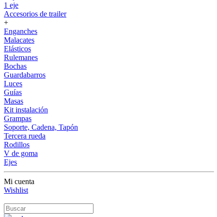
1 eje
Accesorios de trailer
+
Enganches
Malacates
Elásticos
Rulemanes
Bochas
Guardabarros
Luces
Guías
Masas
Kit instalación
Grampas
Soporte, Cadena, Tapón
Tercera rueda
Rodillos
V de goma
Ejes
Mi cuenta
Wishlist