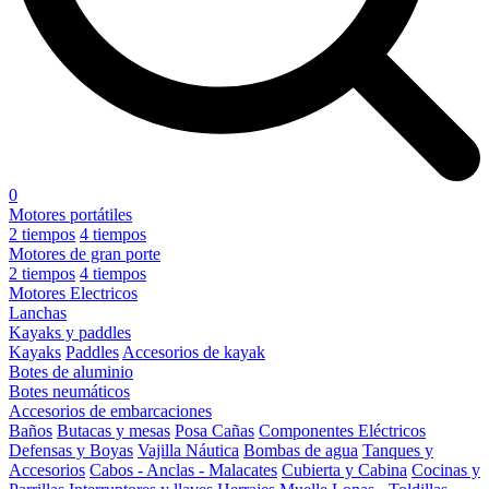
0
Motores portátiles
2 tiempos
4 tiempos
Motores de gran porte
2 tiempos
4 tiempos
Motores Electricos
Lanchas
Kayaks y paddles
Kayaks
Paddles
Accesorios de kayak
Botes de aluminio
Botes neumáticos
Accesorios de embarcaciones
Baños
Butacas y mesas
Posa Cañas
Componentes Eléctricos
Defensas y Boyas
Vajilla Náutica
Bombas de agua
Tanques y
Accesorios
Cabos - Anclas - Malacates
Cubierta y Cabina
Cocinas y