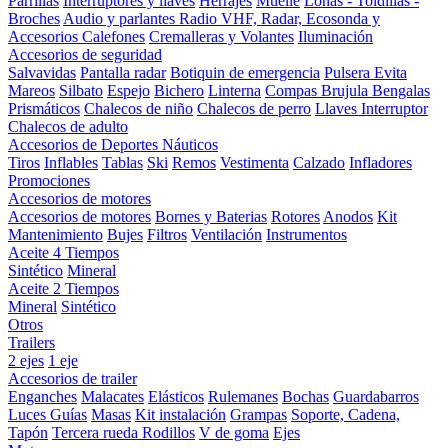
Parrillas
Interruptores y llaves
Herrajes
Muelle
Lonas - Toldillas -
Broches
Audio y parlantes
Radio VHF, Radar, Ecosonda y
Accesorios
Calefones
Cremalleras y Volantes
Iluminación
Accesorios de seguridad
Salvavidas
Pantalla radar
Botiquin de emergencia
Pulsera Evita
Mareos
Silbato
Espejo
Bichero
Linterna
Compas Brujula
Bengalas
Prismáticos
Chalecos de niño
Chalecos de perro
Llaves Interruptor
Chalecos de adulto
Accesorios de Deportes Náuticos
Tiros
Inflables
Tablas
Ski
Remos
Vestimenta
Calzado
Infladores
Promociones
Accesorios de motores
Accesorios de motores
Bornes y Baterias
Rotores
Anodos
Kit
Mantenimiento
Bujes
Filtros
Ventilación
Instrumentos
Aceite 4 Tiempos
Sintético
Mineral
Aceite 2 Tiempos
Mineral
Sintético
Otros
Trailers
2 ejes
1 eje
Accesorios de trailer
Enganches
Malacates
Elásticos
Rulemanes
Bochas
Guardabarros
Luces
Guías
Masas
Kit instalación
Grampas
Soporte, Cadena,
Tapón
Tercera rueda
Rodillos
V de goma
Ejes