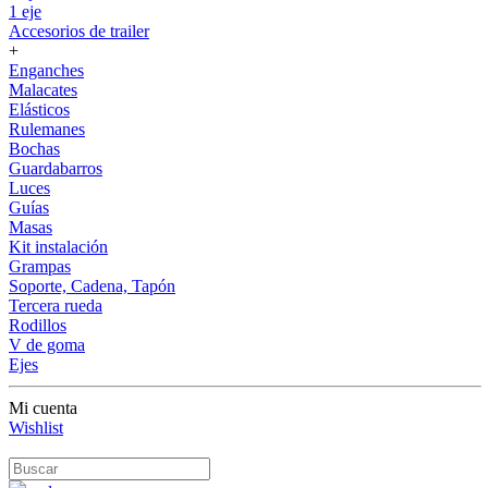
1 eje
Accesorios de trailer
+
Enganches
Malacates
Elásticos
Rulemanes
Bochas
Guardabarros
Luces
Guías
Masas
Kit instalación
Grampas
Soporte, Cadena, Tapón
Tercera rueda
Rodillos
V de goma
Ejes
Mi cuenta
Wishlist