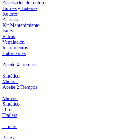
Accesorios de motores
Bornes y Baterias
Rotores
Anodos
Kit Mantenimiento
Bujes
Filtros
Ventilación
Instrumentos
Lubricantes
+
Aceite 4 Tiempos
+
Sintético
Mineral
Aceite 2 Tiempos
+
Mineral
Sintético
Otros
Trailers
+
Trailers
+
2 ejes