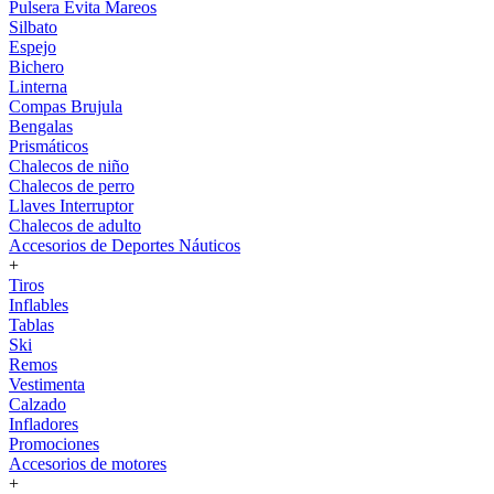
Pulsera Evita Mareos
Silbato
Espejo
Bichero
Linterna
Compas Brujula
Bengalas
Prismáticos
Chalecos de niño
Chalecos de perro
Llaves Interruptor
Chalecos de adulto
Accesorios de Deportes Náuticos
+
Tiros
Inflables
Tablas
Ski
Remos
Vestimenta
Calzado
Infladores
Promociones
Accesorios de motores
+