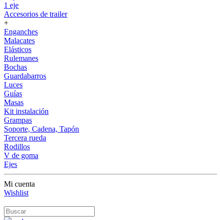
1 eje
Accesorios de trailer
+
Enganches
Malacates
Elásticos
Rulemanes
Bochas
Guardabarros
Luces
Guías
Masas
Kit instalación
Grampas
Soporte, Cadena, Tapón
Tercera rueda
Rodillos
V de goma
Ejes
Mi cuenta
Wishlist