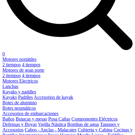
0
Motores portátiles
2 tiempos
4 tiempos
Motores de gran porte
2 tiempos
4 tiempos
Motores Electricos
Lanchas
Kayaks y paddles
Kayaks
Paddles
Accesorios de kayak
Botes de aluminio
Botes neumáticos
Accesorios de embarcaciones
Baños
Butacas y mesas
Posa Cañas
Componentes Eléctricos
Defensas y Boyas
Vajilla Náutica
Bombas de agua
Tanques y
Accesorios
Cabos - Anclas - Malacates
Cubierta y Cabina
Cocinas y