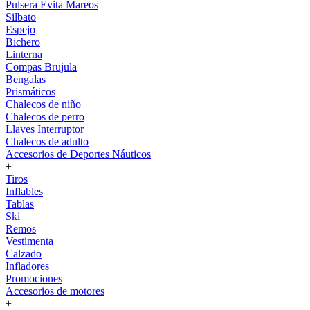
Pulsera Evita Mareos
Silbato
Espejo
Bichero
Linterna
Compas Brujula
Bengalas
Prismáticos
Chalecos de niño
Chalecos de perro
Llaves Interruptor
Chalecos de adulto
Accesorios de Deportes Náuticos
+
Tiros
Inflables
Tablas
Ski
Remos
Vestimenta
Calzado
Infladores
Promociones
Accesorios de motores
+