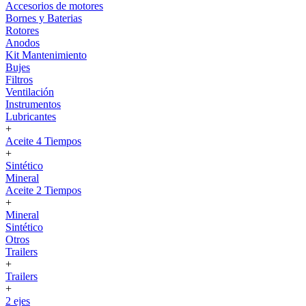
Accesorios de motores
Bornes y Baterias
Rotores
Anodos
Kit Mantenimiento
Bujes
Filtros
Ventilación
Instrumentos
Lubricantes
+
Aceite 4 Tiempos
+
Sintético
Mineral
Aceite 2 Tiempos
+
Mineral
Sintético
Otros
Trailers
+
Trailers
+
2 ejes