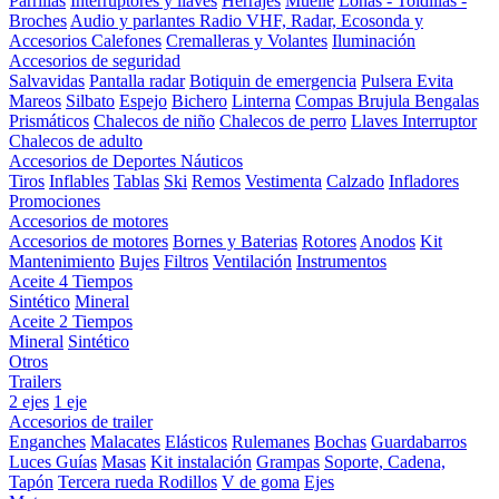
Parrillas
Interruptores y llaves
Herrajes
Muelle
Lonas - Toldillas -
Broches
Audio y parlantes
Radio VHF, Radar, Ecosonda y
Accesorios
Calefones
Cremalleras y Volantes
Iluminación
Accesorios de seguridad
Salvavidas
Pantalla radar
Botiquin de emergencia
Pulsera Evita
Mareos
Silbato
Espejo
Bichero
Linterna
Compas Brujula
Bengalas
Prismáticos
Chalecos de niño
Chalecos de perro
Llaves Interruptor
Chalecos de adulto
Accesorios de Deportes Náuticos
Tiros
Inflables
Tablas
Ski
Remos
Vestimenta
Calzado
Infladores
Promociones
Accesorios de motores
Accesorios de motores
Bornes y Baterias
Rotores
Anodos
Kit
Mantenimiento
Bujes
Filtros
Ventilación
Instrumentos
Aceite 4 Tiempos
Sintético
Mineral
Aceite 2 Tiempos
Mineral
Sintético
Otros
Trailers
2 ejes
1 eje
Accesorios de trailer
Enganches
Malacates
Elásticos
Rulemanes
Bochas
Guardabarros
Luces
Guías
Masas
Kit instalación
Grampas
Soporte, Cadena,
Tapón
Tercera rueda
Rodillos
V de goma
Ejes