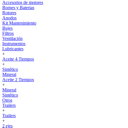
Accesorios de motores
Bornes y Baterias
Rotores
Anodos
Kit Mantenimiento
Bujes
Filtros
Ventilación
Instrumentos
Lubricantes
+
Aceite 4 Tiempos
+
Sintético
Mineral
Aceite 2 Tiempos
+
Mineral
Sintético
Otros
Trailers
+
Trailers
+
2 ejes