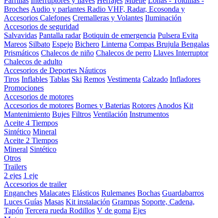
Parrillas
Interruptores y llaves
Herrajes
Muelle
Lonas - Toldillas -
Broches
Audio y parlantes
Radio VHF, Radar, Ecosonda y
Accesorios
Calefones
Cremalleras y Volantes
Iluminación
Accesorios de seguridad
Salvavidas
Pantalla radar
Botiquin de emergencia
Pulsera Evita
Mareos
Silbato
Espejo
Bichero
Linterna
Compas Brujula
Bengalas
Prismáticos
Chalecos de niño
Chalecos de perro
Llaves Interruptor
Chalecos de adulto
Accesorios de Deportes Náuticos
Tiros
Inflables
Tablas
Ski
Remos
Vestimenta
Calzado
Infladores
Promociones
Accesorios de motores
Accesorios de motores
Bornes y Baterias
Rotores
Anodos
Kit
Mantenimiento
Bujes
Filtros
Ventilación
Instrumentos
Aceite 4 Tiempos
Sintético
Mineral
Aceite 2 Tiempos
Mineral
Sintético
Otros
Trailers
2 ejes
1 eje
Accesorios de trailer
Enganches
Malacates
Elásticos
Rulemanes
Bochas
Guardabarros
Luces
Guías
Masas
Kit instalación
Grampas
Soporte, Cadena,
Tapón
Tercera rueda
Rodillos
V de goma
Ejes