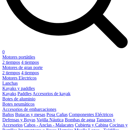
0
Motores portátiles
2 tiempos
4 tiempos
Motores de gran porte
2 tiempos
4 tiempos
Motores Electricos
Lanchas
Kayaks y paddles
Kayaks
Paddles
Accesorios de kayak
Botes de aluminio
Botes neumáticos
Accesorios de embarcaciones
Baños
Butacas y mesas
Posa Cañas
Componentes Eléctricos
Defensas y Boyas
Vajilla Náutica
Bombas de agua
Tanques y
Accesorios
Cabos - Anclas - Malacates
Cubierta y Cabina
Cocinas y