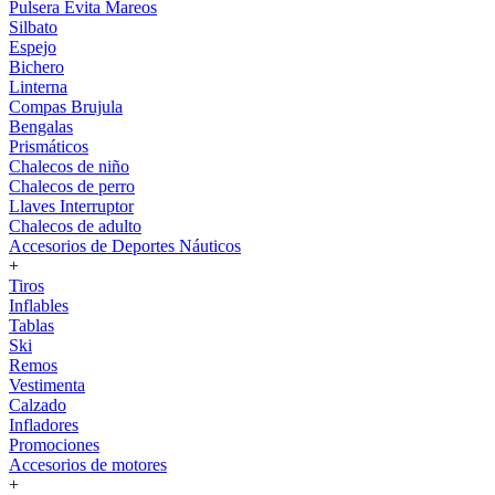
Pulsera Evita Mareos
Silbato
Espejo
Bichero
Linterna
Compas Brujula
Bengalas
Prismáticos
Chalecos de niño
Chalecos de perro
Llaves Interruptor
Chalecos de adulto
Accesorios de Deportes Náuticos
+
Tiros
Inflables
Tablas
Ski
Remos
Vestimenta
Calzado
Infladores
Promociones
Accesorios de motores
+