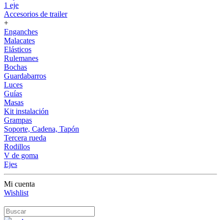
1 eje
Accesorios de trailer
+
Enganches
Malacates
Elásticos
Rulemanes
Bochas
Guardabarros
Luces
Guías
Masas
Kit instalación
Grampas
Soporte, Cadena, Tapón
Tercera rueda
Rodillos
V de goma
Ejes
Mi cuenta
Wishlist