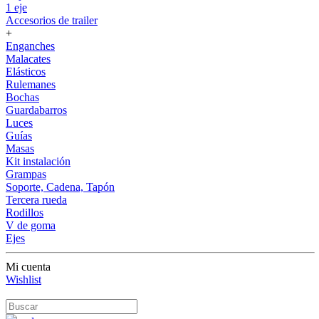
1 eje
Accesorios de trailer
+
Enganches
Malacates
Elásticos
Rulemanes
Bochas
Guardabarros
Luces
Guías
Masas
Kit instalación
Grampas
Soporte, Cadena, Tapón
Tercera rueda
Rodillos
V de goma
Ejes
Mi cuenta
Wishlist