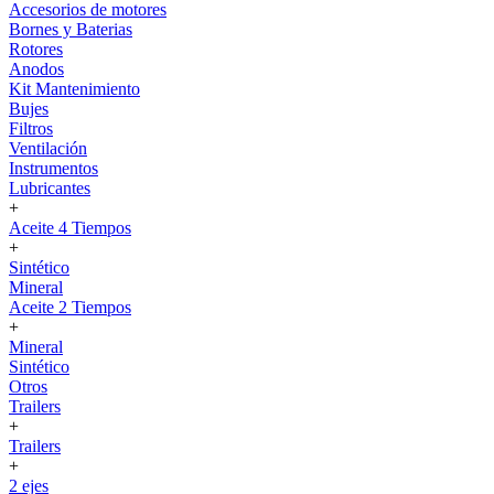
Accesorios de motores
Bornes y Baterias
Rotores
Anodos
Kit Mantenimiento
Bujes
Filtros
Ventilación
Instrumentos
Lubricantes
+
Aceite 4 Tiempos
+
Sintético
Mineral
Aceite 2 Tiempos
+
Mineral
Sintético
Otros
Trailers
+
Trailers
+
2 ejes