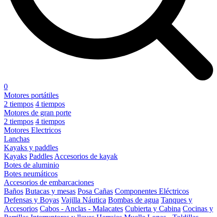
0
Motores portátiles
2 tiempos
4 tiempos
Motores de gran porte
2 tiempos
4 tiempos
Motores Electricos
Lanchas
Kayaks y paddles
Kayaks
Paddles
Accesorios de kayak
Botes de aluminio
Botes neumáticos
Accesorios de embarcaciones
Baños
Butacas y mesas
Posa Cañas
Componentes Eléctricos
Defensas y Boyas
Vajilla Náutica
Bombas de agua
Tanques y
Accesorios
Cabos - Anclas - Malacates
Cubierta y Cabina
Cocinas y