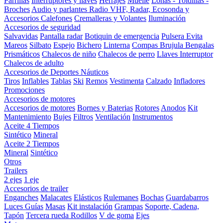
Parrillas
Interruptores y llaves
Herrajes
Muelle
Lonas - Toldillas -
Broches
Audio y parlantes
Radio VHF, Radar, Ecosonda y
Accesorios
Calefones
Cremalleras y Volantes
Iluminación
Accesorios de seguridad
Salvavidas
Pantalla radar
Botiquin de emergencia
Pulsera Evita
Mareos
Silbato
Espejo
Bichero
Linterna
Compas Brujula
Bengalas
Prismáticos
Chalecos de niño
Chalecos de perro
Llaves Interruptor
Chalecos de adulto
Accesorios de Deportes Náuticos
Tiros
Inflables
Tablas
Ski
Remos
Vestimenta
Calzado
Infladores
Promociones
Accesorios de motores
Accesorios de motores
Bornes y Baterias
Rotores
Anodos
Kit
Mantenimiento
Bujes
Filtros
Ventilación
Instrumentos
Aceite 4 Tiempos
Sintético
Mineral
Aceite 2 Tiempos
Mineral
Sintético
Otros
Trailers
2 ejes
1 eje
Accesorios de trailer
Enganches
Malacates
Elásticos
Rulemanes
Bochas
Guardabarros
Luces
Guías
Masas
Kit instalación
Grampas
Soporte, Cadena,
Tapón
Tercera rueda
Rodillos
V de goma
Ejes