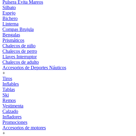
Pulsera Evita Mareos
Silbato
Espejo
Bichero
Linterna
Compas Brujula
Bengalas
Prismáticos
Chalecos de niño
Chalecos de perro
Llaves Interruptor
Chalecos de adulto
Accesorios de Deportes Náuticos
+
Tiros
Inflables
Tablas
Ski
Remos
Vestimenta
Calzado
Infladores
Promociones
Accesorios de motores
+