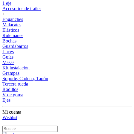
1 eje
Accesorios de trailer
+
Enganches
Malacates
Elásticos
Rulemanes
Bochas
Guardabarros
Luces
Guías
Masas
Kit instalación
Grampas
Soporte, Cadena, Tapón
Tercera rueda
Rodillos
V de goma
Ejes
Mi cuenta
Wishlist