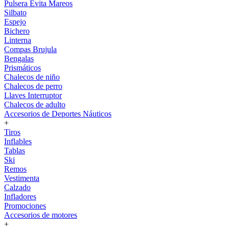
Pulsera Evita Mareos
Silbato
Espejo
Bichero
Linterna
Compas Brujula
Bengalas
Prismáticos
Chalecos de niño
Chalecos de perro
Llaves Interruptor
Chalecos de adulto
Accesorios de Deportes Náuticos
+
Tiros
Inflables
Tablas
Ski
Remos
Vestimenta
Calzado
Infladores
Promociones
Accesorios de motores
+