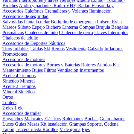
Parrillas
Interruptores y llaves
Herrajes
Muelle
Lonas - Toldillas -
Broches
Audio y parlantes
Radio VHF, Radar, Ecosonda y
Accesorios
Calefones
Cremalleras y Volantes
Iluminación
Accesorios de seguridad
Salvavidas
Pantalla radar
Botiquin de emergencia
Pulsera Evita
Mareos
Silbato
Espejo
Bichero
Linterna
Compas Brujula
Bengalas
Prismáticos
Chalecos de niño
Chalecos de perro
Llaves Interruptor
Chalecos de adulto
Accesorios de Deportes Náuticos
Tiros
Inflables
Tablas
Ski
Remos
Vestimenta
Calzado
Infladores
Promociones
Accesorios de motores
Accesorios de motores
Bornes y Baterias
Rotores
Anodos
Kit
Mantenimiento
Bujes
Filtros
Ventilación
Instrumentos
Aceite 4 Tiempos
Sintético
Mineral
Aceite 2 Tiempos
Mineral
Sintético
Otros
Trailers
2 ejes
1 eje
Accesorios de trailer
Enganches
Malacates
Elásticos
Rulemanes
Bochas
Guardabarros
Luces
Guías
Masas
Kit instalación
Grampas
Soporte, Cadena,
Tapón
Tercera rueda
Rodillos
V de goma
Ejes