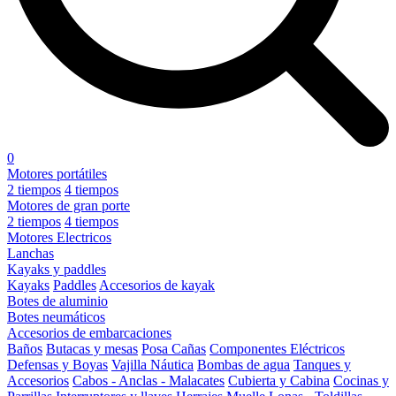
0
Motores portátiles
2 tiempos
4 tiempos
Motores de gran porte
2 tiempos
4 tiempos
Motores Electricos
Lanchas
Kayaks y paddles
Kayaks
Paddles
Accesorios de kayak
Botes de aluminio
Botes neumáticos
Accesorios de embarcaciones
Baños
Butacas y mesas
Posa Cañas
Componentes Eléctricos
Defensas y Boyas
Vajilla Náutica
Bombas de agua
Tanques y
Accesorios
Cabos - Anclas - Malacates
Cubierta y Cabina
Cocinas y