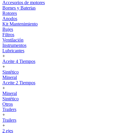
Accesorios de motores
Bornes y Baterias
Rotores
Anodos
Kit Mantenimiento
Bujes
Filtros
Ventilación
Instrumentos
Lubricantes
+
Aceite 4 Tiempos
+
Sintético
Mineral
Aceite 2 Tiempos
+
Mineral
Sintético
Otros
Trailers
+
Trailers
+
2 ejes