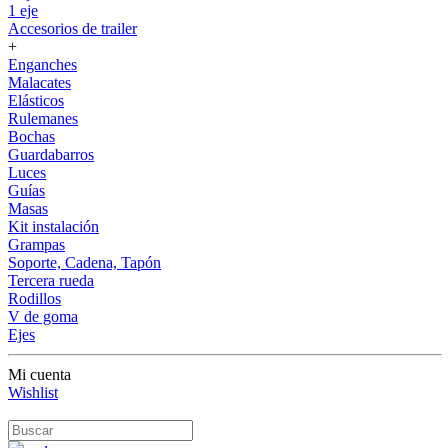
1 eje
Accesorios de trailer
+
Enganches
Malacates
Elásticos
Rulemanes
Bochas
Guardabarros
Luces
Guías
Masas
Kit instalación
Grampas
Soporte, Cadena, Tapón
Tercera rueda
Rodillos
V de goma
Ejes
Mi cuenta
Wishlist