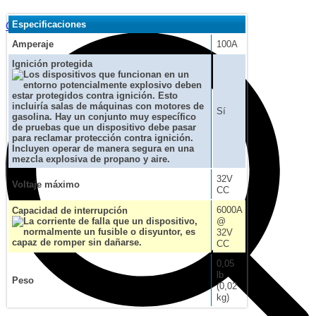
Especificaciones
Contacto
Amperaje
100A
Ignición protegida
Sí
32V
Voltaje máximo
CC
6000A
Capacidad de interrupción
@
32V
CC
0,05
lb
Peso
(0,02
kg)