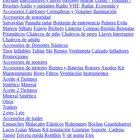
Parrillas
Interruptores y llaves
Herrajes
Muelle
Lonas - Toldillas -
Broches
Audio y parlantes
Radio VHF, Radar, Ecosonda y
Accesorios
Calefones
Cremalleras y Volantes
Iluminación
Accesorios de seguridad
Salvavidas
Pantalla radar
Botiquin de emergencia
Pulsera Evita
Mareos
Silbato
Espejo
Bichero
Linterna
Compas Brujula
Bengalas
Prismáticos
Chalecos de niño
Chalecos de perro
Llaves Interruptor
Chalecos de adulto
Accesorios de Deportes Náuticos
Tiros
Inflables
Tablas
Ski
Remos
Vestimenta
Calzado
Infladores
Promociones
Accesorios de motores
Accesorios de motores
Bornes y Baterias
Rotores
Anodos
Kit
Mantenimiento
Bujes
Filtros
Ventilación
Instrumentos
Aceite 4 Tiempos
Sintético
Mineral
Aceite 2 Tiempos
Mineral
Sintético
Otros
Trailers
2 ejes
1 eje
Accesorios de trailer
Enganches
Malacates
Elásticos
Rulemanes
Bochas
Guardabarros
Luces
Guías
Masas
Kit instalación
Grampas
Soporte, Cadena,
Tapón
Tercera rueda
Rodillos
V de goma
Ejes