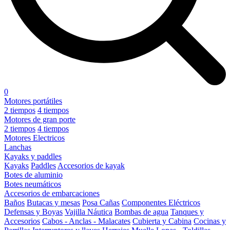
0
Motores portátiles
2 tiempos
4 tiempos
Motores de gran porte
2 tiempos
4 tiempos
Motores Electricos
Lanchas
Kayaks y paddles
Kayaks
Paddles
Accesorios de kayak
Botes de aluminio
Botes neumáticos
Accesorios de embarcaciones
Baños
Butacas y mesas
Posa Cañas
Componentes Eléctricos
Defensas y Boyas
Vajilla Náutica
Bombas de agua
Tanques y
Accesorios
Cabos - Anclas - Malacates
Cubierta y Cabina
Cocinas y