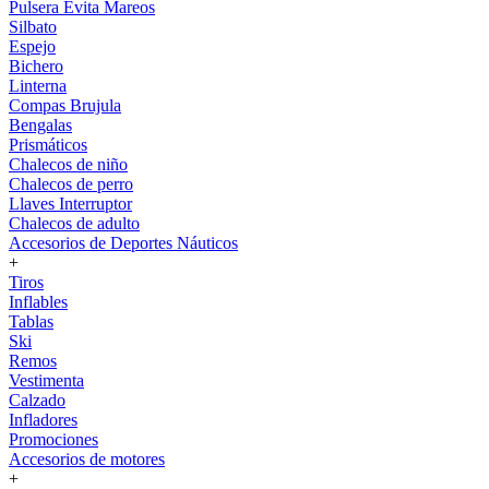
Pulsera Evita Mareos
Silbato
Espejo
Bichero
Linterna
Compas Brujula
Bengalas
Prismáticos
Chalecos de niño
Chalecos de perro
Llaves Interruptor
Chalecos de adulto
Accesorios de Deportes Náuticos
+
Tiros
Inflables
Tablas
Ski
Remos
Vestimenta
Calzado
Infladores
Promociones
Accesorios de motores
+