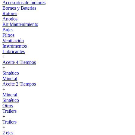
Accesorios de motores
Bornes y Baterias
Rotores
Anodos
Kit Mantenimiento
Bujes
Filtros
Ventilación
Instrumentos
Lubricantes
+
Aceite 4 Tiempos
+
Sintético
Mineral
Aceite 2 Tiempos
+
Mineral
Sintético
Otros
Trailers
+
Trailers
+
2 ejes