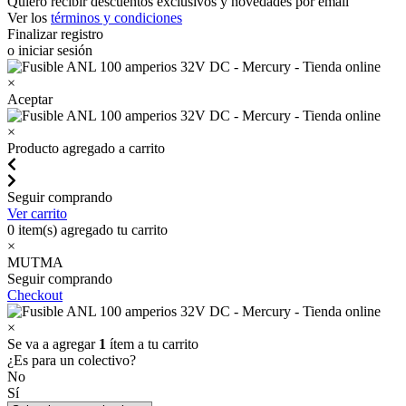
Quiero recibir descuentos exclusivos y novedades por email
Ver los
términos y condiciones
Finalizar registro
o iniciar sesión
×
Aceptar
×
Producto agregado a carrito
Seguir comprando
Ver carrito
0
item(s) agregado tu carrito
×
MUTMA
Seguir comprando
Checkout
×
Se va a agregar
1
ítem a tu carrito
¿Es para un colectivo?
No
Sí