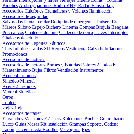
Parrillas
Interruptores y llaves
Herrajes
Muelle
Lonas - Toldillas -
Broches
Audio y parlantes
Radio VHF, Radar, Ecosonda y
Accesorios
Calefones
Cremalleras y Volantes
Iluminación
Accesorios de seguridad
Salvavidas
Pantalla radar
Botiquin de emergencia
Pulsera Evita
Mareos
Silbato
Espejo
Bichero
Linterna
Compas Brujula
Bengalas
Prismáticos
Chalecos de niño
Chalecos de perro
Llaves Interruptor
Chalecos de adulto
Accesorios de Deportes Náuticos
Tiros
Inflables
Tablas
Ski
Remos
Vestimenta
Calzado
Infladores
Promociones
Accesorios de motores
Accesorios de motores
Bornes y Baterias
Rotores
Anodos
Kit
Mantenimiento
Bujes
Filtros
Ventilación
Instrumentos
Aceite 4 Tiempos
Sintético
Mineral
Aceite 2 Tiempos
Mineral
Sintético
Otros
Trailers
2 ejes
1 eje
Accesorios de trailer
Enganches
Malacates
Elásticos
Rulemanes
Bochas
Guardabarros
Luces
Guías
Masas
Kit instalación
Grampas
Soporte, Cadena,
Tapón
Tercera rueda
Rodillos
V de goma
Ejes