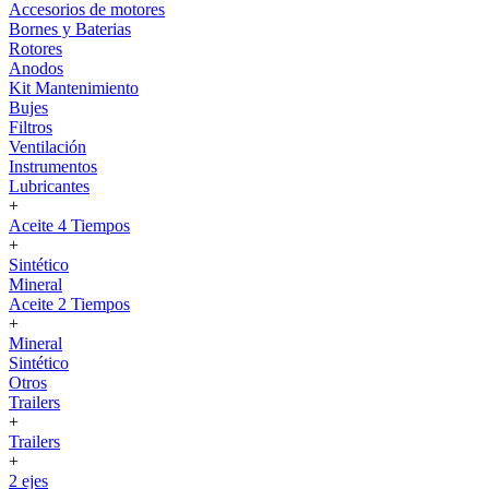
Accesorios de motores
Bornes y Baterias
Rotores
Anodos
Kit Mantenimiento
Bujes
Filtros
Ventilación
Instrumentos
Lubricantes
+
Aceite 4 Tiempos
+
Sintético
Mineral
Aceite 2 Tiempos
+
Mineral
Sintético
Otros
Trailers
+
Trailers
+
2 ejes