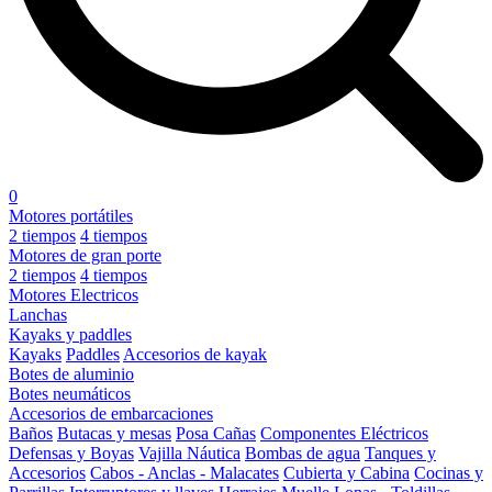
0
Motores portátiles
2 tiempos
4 tiempos
Motores de gran porte
2 tiempos
4 tiempos
Motores Electricos
Lanchas
Kayaks y paddles
Kayaks
Paddles
Accesorios de kayak
Botes de aluminio
Botes neumáticos
Accesorios de embarcaciones
Baños
Butacas y mesas
Posa Cañas
Componentes Eléctricos
Defensas y Boyas
Vajilla Náutica
Bombas de agua
Tanques y
Accesorios
Cabos - Anclas - Malacates
Cubierta y Cabina
Cocinas y