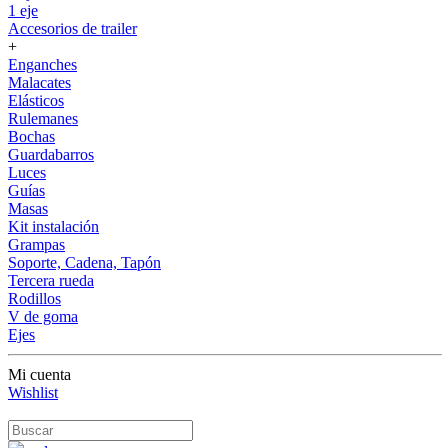
1 eje
Accesorios de trailer
+
Enganches
Malacates
Elásticos
Rulemanes
Bochas
Guardabarros
Luces
Guías
Masas
Kit instalación
Grampas
Soporte, Cadena, Tapón
Tercera rueda
Rodillos
V de goma
Ejes
Mi cuenta
Wishlist