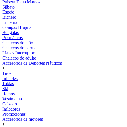
Pulsera Evita Mareos
Silbato
Espejo
Bichero
Linterna
Compas Brujula
Bengalas
Prismáticos
Chalecos de niño
Chalecos de perro
Llaves Interruptor
Chalecos de adulto
Accesorios de Deportes Náuticos
+
Tiros
Inflables
Tablas
Ski
Remos
Vestimenta
Calzado
Infladores
Promociones
Accesorios de motores
+