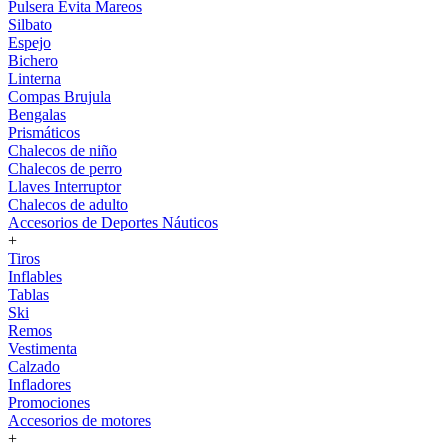
Pulsera Evita Mareos
Silbato
Espejo
Bichero
Linterna
Compas Brujula
Bengalas
Prismáticos
Chalecos de niño
Chalecos de perro
Llaves Interruptor
Chalecos de adulto
Accesorios de Deportes Náuticos
+
Tiros
Inflables
Tablas
Ski
Remos
Vestimenta
Calzado
Infladores
Promociones
Accesorios de motores
+