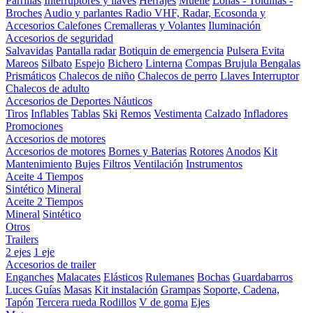
Parrillas
Interruptores y llaves
Herrajes
Muelle
Lonas - Toldillas -
Broches
Audio y parlantes
Radio VHF, Radar, Ecosonda y
Accesorios
Calefones
Cremalleras y Volantes
Iluminación
Accesorios de seguridad
Salvavidas
Pantalla radar
Botiquin de emergencia
Pulsera Evita
Mareos
Silbato
Espejo
Bichero
Linterna
Compas Brujula
Bengalas
Prismáticos
Chalecos de niño
Chalecos de perro
Llaves Interruptor
Chalecos de adulto
Accesorios de Deportes Náuticos
Tiros
Inflables
Tablas
Ski
Remos
Vestimenta
Calzado
Infladores
Promociones
Accesorios de motores
Accesorios de motores
Bornes y Baterias
Rotores
Anodos
Kit
Mantenimiento
Bujes
Filtros
Ventilación
Instrumentos
Aceite 4 Tiempos
Sintético
Mineral
Aceite 2 Tiempos
Mineral
Sintético
Otros
Trailers
2 ejes
1 eje
Accesorios de trailer
Enganches
Malacates
Elásticos
Rulemanes
Bochas
Guardabarros
Luces
Guías
Masas
Kit instalación
Grampas
Soporte, Cadena,
Tapón
Tercera rueda
Rodillos
V de goma
Ejes