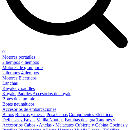
0
Motores portátiles
2 tiempos
4 tiempos
Motores de gran porte
2 tiempos
4 tiempos
Motores Electricos
Lanchas
Kayaks y paddles
Kayaks
Paddles
Accesorios de kayak
Botes de aluminio
Botes neumáticos
Accesorios de embarcaciones
Baños
Butacas y mesas
Posa Cañas
Componentes Eléctricos
Defensas y Boyas
Vajilla Náutica
Bombas de agua
Tanques y
Accesorios
Cabos - Anclas - Malacates
Cubierta y Cabina
Cocinas y