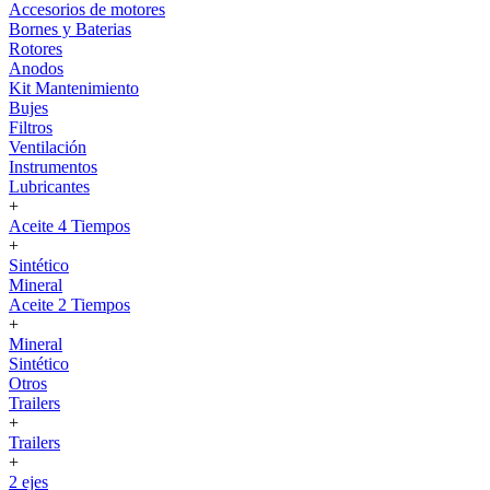
Accesorios de motores
Bornes y Baterias
Rotores
Anodos
Kit Mantenimiento
Bujes
Filtros
Ventilación
Instrumentos
Lubricantes
+
Aceite 4 Tiempos
+
Sintético
Mineral
Aceite 2 Tiempos
+
Mineral
Sintético
Otros
Trailers
+
Trailers
+
2 ejes