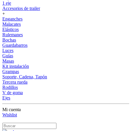
1 eje
Accesorios de trailer
+
Enganches
Malacates
Elásticos
Rulemanes
Bochas
Guardabarros
Luces
Guías
Masas
Kit instalación
Grampas
Soporte, Cadena, Tapón
Tercera rueda
Rodillos
V de goma
Ejes
Mi cuenta
Wishlist