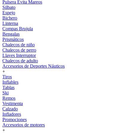
Pulsera Evita Mareos
Silbato
Espejo
Bichero
Linterna
Compas Brujula
Bengalas
Prismáticos
Chalecos de niño
Chalecos de perro
Llaves Interruptor
Chalecos de adulto
Accesorios de Deportes Náuticos
+
Tiros
Inflables
Tablas
Ski
Remos
Vestimenta
Calzado
Infladores
Promociones
Accesorios de motores
+