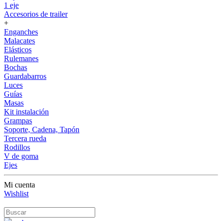
1 eje
Accesorios de trailer
+
Enganches
Malacates
Elásticos
Rulemanes
Bochas
Guardabarros
Luces
Guías
Masas
Kit instalación
Grampas
Soporte, Cadena, Tapón
Tercera rueda
Rodillos
V de goma
Ejes
Mi cuenta
Wishlist