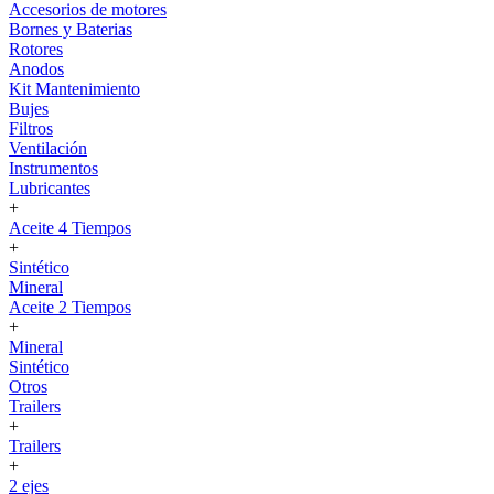
Accesorios de motores
Bornes y Baterias
Rotores
Anodos
Kit Mantenimiento
Bujes
Filtros
Ventilación
Instrumentos
Lubricantes
+
Aceite 4 Tiempos
+
Sintético
Mineral
Aceite 2 Tiempos
+
Mineral
Sintético
Otros
Trailers
+
Trailers
+
2 ejes