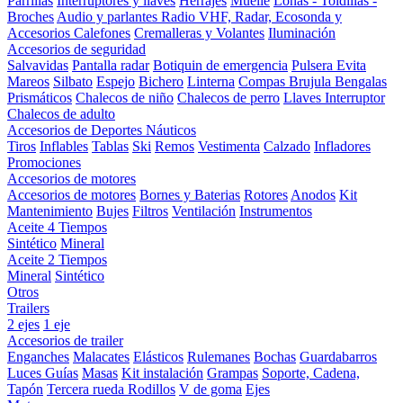
Parrillas
Interruptores y llaves
Herrajes
Muelle
Lonas - Toldillas -
Broches
Audio y parlantes
Radio VHF, Radar, Ecosonda y
Accesorios
Calefones
Cremalleras y Volantes
Iluminación
Accesorios de seguridad
Salvavidas
Pantalla radar
Botiquin de emergencia
Pulsera Evita
Mareos
Silbato
Espejo
Bichero
Linterna
Compas Brujula
Bengalas
Prismáticos
Chalecos de niño
Chalecos de perro
Llaves Interruptor
Chalecos de adulto
Accesorios de Deportes Náuticos
Tiros
Inflables
Tablas
Ski
Remos
Vestimenta
Calzado
Infladores
Promociones
Accesorios de motores
Accesorios de motores
Bornes y Baterias
Rotores
Anodos
Kit
Mantenimiento
Bujes
Filtros
Ventilación
Instrumentos
Aceite 4 Tiempos
Sintético
Mineral
Aceite 2 Tiempos
Mineral
Sintético
Otros
Trailers
2 ejes
1 eje
Accesorios de trailer
Enganches
Malacates
Elásticos
Rulemanes
Bochas
Guardabarros
Luces
Guías
Masas
Kit instalación
Grampas
Soporte, Cadena,
Tapón
Tercera rueda
Rodillos
V de goma
Ejes