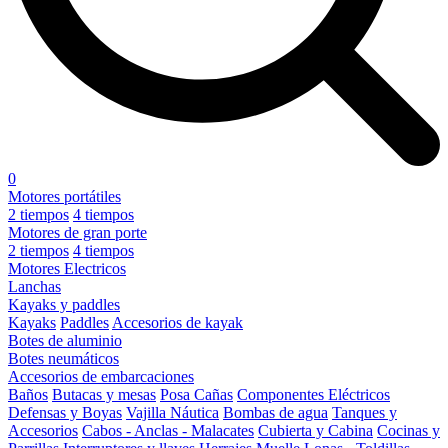
0
Motores portátiles
2 tiempos
4 tiempos
Motores de gran porte
2 tiempos
4 tiempos
Motores Electricos
Lanchas
Kayaks y paddles
Kayaks
Paddles
Accesorios de kayak
Botes de aluminio
Botes neumáticos
Accesorios de embarcaciones
Baños
Butacas y mesas
Posa Cañas
Componentes Eléctricos
Defensas y Boyas
Vajilla Náutica
Bombas de agua
Tanques y
Accesorios
Cabos - Anclas - Malacates
Cubierta y Cabina
Cocinas y